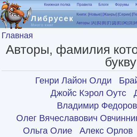
Перейти к основному содержанию
Книжная полка
Правила
Блоги
Форумы
Книги:
[Новые]
[Жанры]
[Серии]
[П
Либрусек
Авторы:
[А]
[Б]
[В]
[Г]
[Д]
[Е]
[Ж]
[З]
[И
Много книг
Вы здесь
Главная
Авторы, фамилия кото
букву
Генри Лайон Олди
Бра
Джойс Кэрол Оутс
Владимир Федоров
Олег Вячеславович Овчинни
Ольга Олие
Алекс Орлов