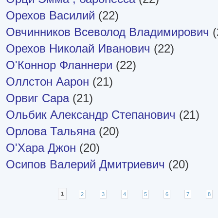
Орехов Василий
(22)
Овчинников Всеволод Владимирович
(
Орехов Николай Иванович
(22)
О'Коннор Фланнери
(22)
Оллстон Аарон
(21)
Орвиг Сара
(21)
Ольбик Александр Степанович
(21)
Орлова Тальяна
(20)
О'Хара Джон
(20)
Осипов Валерий Дмитриевич
(20)
Страницы
1
2
3
4
5
6
7
8