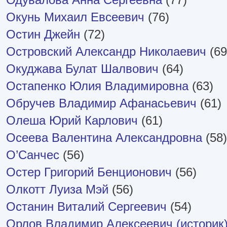
Окунь Михаил Евсеевич
(76)
Остин Джейн
(72)
Островский Александр Николаевич
(69
Окуджава Булат Шалвович
(64)
Остапенко Юлия Владимировна
(63)
Обручев Владимир Афанасьевич
(61)
Олеша Юрий Карлович
(61)
Осеева Валентина Александровна
(58)
О’Санчес
(56)
Остер Григорий Бенционович
(56)
Олкотт Луиза Мэй
(56)
Останин Виталий Сергеевич
(54)
Орлов Владимир Алексеевич (историк