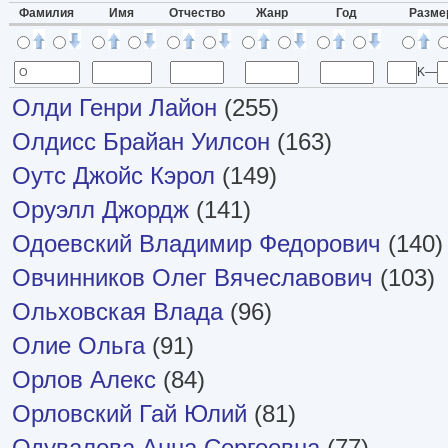
Фамилия
Имя
Отчество
Жанр
Год
Разме
K—
Олди Генри Лайон
(255)
Олдисс Брайан Уилсон
(163)
Оутс Джойс Кэрол
(149)
Оруэлл Джордж
(141)
Одоевский Владимир Федорович
(140)
Овчинников Олег Вячеславович
(103)
Ольховская Влада
(96)
Олие Ольга
(91)
Орлов Алекс
(84)
Орловский Гай Юлий
(81)
Одувалова Анна Сергеевна
(77)