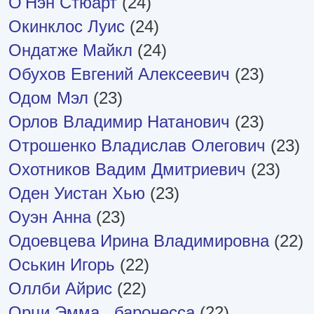
О'Нэн Стюарт
(24)
Окинклос Луис
(24)
Ондатже Майкл
(24)
Обухов Евгений Алексеевич
(23)
Одом Мэл
(23)
Орлов Владимир Натанович
(23)
Отрошенко Владислав Олегович
(23)
Охотников Вадим Дмитриевич
(23)
Оден Уистан Хью
(23)
Оуэн Анна
(23)
Одоевцева Ирина Владимировна
(22)
Оськин Игорь
(22)
Оллби Айрис
(22)
Орци Эмма , баронесса
(22)