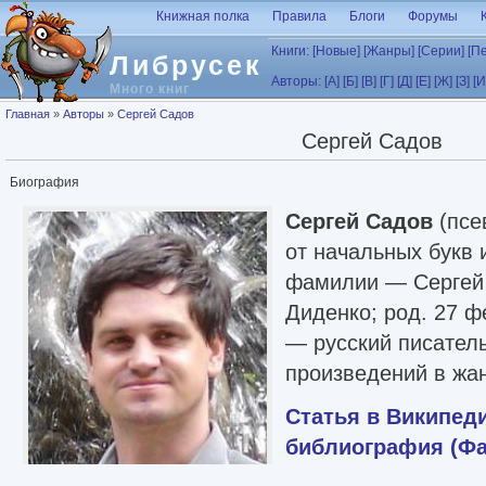
Перейти к основному содержанию
Книжная полка
Правила
Блоги
Форумы
Книги:
[Новые]
[Жанры]
[Серии]
[П
Либрусек
Авторы:
[А]
[Б]
[В]
[Г]
[Д]
[Е]
[Ж]
[З]
[И
Много книг
Вы здесь
Главная
»
Авторы
»
Сергей Садов
Сергей Садов
Биография
Сергей Садов
(псе
от начальных букв 
фамилии — Сергей
Диденко; род. 27 
— русский писатель
произведений в жа
Статья в Википед
библиография (Фа
сайт автора