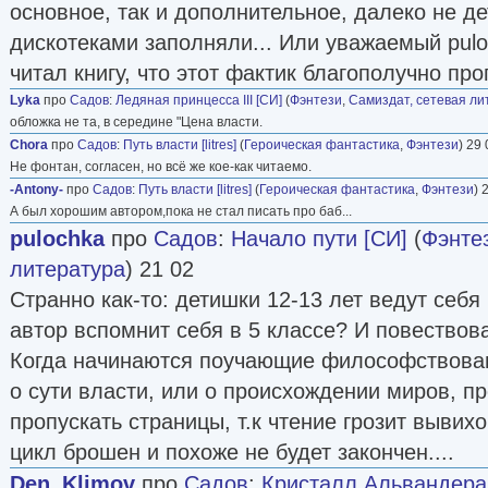
основное, так и дополнительное, далеко не д
дискотеками заполняли... Или уважаемый pulo
читал книгу, что этот фактик благополучно пр
Lyka
про
Садов
:
Ледяная принцесса III [СИ]
(
Фэнтези
,
Самиздат, сетевая ли
обложка не та, в середине "Цена власти.
Chora
про
Садов
:
Путь власти [litres]
(
Героическая фантастика
,
Фэнтези
) 29
Не фонтан, согласен, но всё же кое-как читаемо.
-Antony-
про
Садов
:
Путь власти [litres]
(
Героическая фантастика
,
Фэнтези
) 
А был хорошим автором,пока не стал писать про баб...
pulochka
про
Садов
:
Начало пути [СИ]
(
Фэнте
литература
) 21 02
Странно как-то: детишки 12-13 лет ведут себя
автор вспомнит себя в 5 классе? И повествов
Когда начинаются поучающие философствован
о сути власти, или о происхождении миров, п
пропускать страницы, т.к чтение грозит вывихо
цикл брошен и похоже не будет закончен....
Den_Klimov
про
Садов
:
Кристалл Альвандера