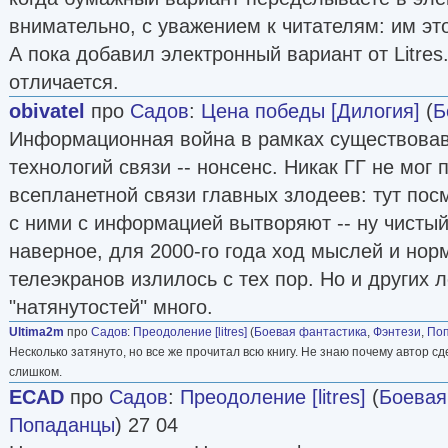
внимательно, с уважением к читателям: им это
А пока добавил электронный вариант от Litres
отличается.
obivatel
про
Садов
:
Цена победы [Дилогия]
(
Б
Информационная война в рамках существова
технологий связи -- нонсенс. Никак ГГ не мог 
всепланетной связи главных злодеев: тут пос
с ними с информацией вытворяют -- ну чистый 
наверное, для 2000-го года ход мыслей и нор
телеэкранов излилось с тех пор. Но и других 
"натянутостей" много.
Ultima2m
про
Садов
:
Преодоление [litres]
(
Боевая фантастика
,
Фэнтези
,
По
Несколько затянуто, но все же прочитал всю книгу. Не знаю почему автор сд
слишком.
ECAD
про
Садов
:
Преодоление [litres]
(
Боевая
Попаданцы
) 27 04