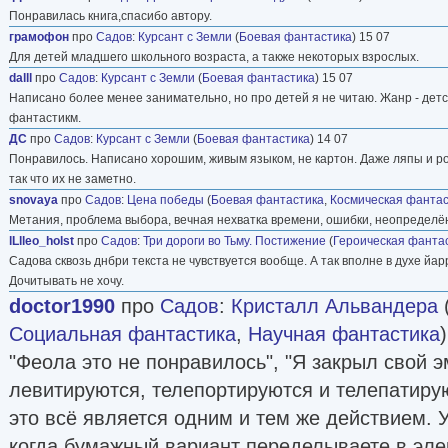
Понравилась книга,спасибо автору.
грамофон
про
Садов
:
Курсант с Земли
(
Боевая фантастика
) 15 07
Для детей младшего школьного возраста, а также некоторых взрослых.
dalll
про
Садов
:
Курсант с Земли
(
Боевая фантастика
) 15 07
Написано более менее занимательно, но про детей я не читаю. Жанр - детс
фантастикм.
ДС
про
Садов
:
Курсант с Земли
(
Боевая фантастика
) 14 07
Понравилось. Написано хорошим, живым языком, не картон. Даже ляпы и ро
так что их не заметно.
snovaya
про
Садов
:
Цена победы
(
Боевая фантастика
,
Космическая фантас
Метания, проблема выбора, вечная нехватка времени, ошибки, неопределённ
lLlleo_holst
про
Садов
:
Три дороги во Тьму. Постижение
(
Героическая фанта
Садова сквозь днбри текста не чувствуется вообще. А так вполне в духе йа
Дочитывать не хочу.
doctor1990
про
Садов
:
Кристалл Альвандера
Социальная фантастика
,
Научная фантастика
"Феола это не понравилось", "Я закрыл свой 
левитируются, телепортируются и телепатирую
это всё является одним и тем же действием. 
когда бумажный вариант переделываете в эле