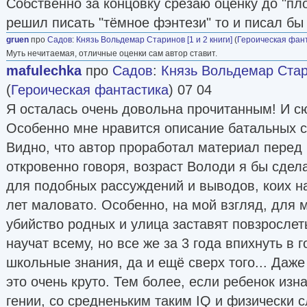
Собственно за концовку срезаю оценку до "пло
решил писать "тёмное фэнтези" то и писал бы 
gruen
про
Садов
:
Князь Вольдемар Старинов [1 и 2 книги]
(
Героическая фан
Муть нечитаемая, отличные оценки сам автор ставит.
mafulechka
про
Садов
:
Князь Вольдемар Стари
(
Героическая фантастика
) 07 04
Я осталась очень довольна прочитанным! И с
Особенно мне нравится описание батальных 
Видно, что автор проработал материал перед 
откровенно говоря, возраст Володи я бы сдел
для подобных рассуждений и выводов, коих на
лет маловато. Особенно, на мой взгляд, для 
убийство родных и улица заставят повзрослет
научат всему, но все же за 3 года впихнуть в 
школьные знания, да и ещё сверх того... Даж
это очень круто. Тем более, если ребенок изн
гении, со средненьким таким IQ и физически сл