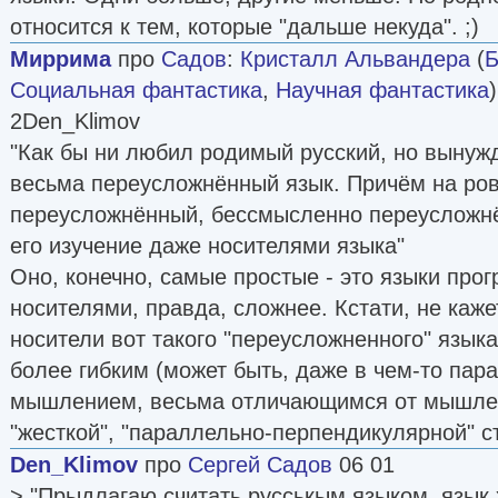
относится к тем, которые "дальше некуда". ;)
Миррима
про
Садов
:
Кристалл Альвандера
(
Б
Социальная фантастика
,
Научная фантастика
2Den_Klimov
"Как бы ни любил родимый русский, но вынужд
весьма переусложнённый язык. Причём на ро
переусложнённый, бессмысленно переусложнё
его изучение даже носителями языка"
Оно, конечно, самые простые - это языки про
носителями, правда, сложнее. Кстати, не каже
носители вот такого "переусложненного" язык
более гибким (может быть, даже в чем-то пар
мышлением, весьма отличающимся от мышлен
"жесткой", "параллельно-перпендикулярной" с
Den_Klimov
про
Сергей Садов
06 01
> "Прыдлагаю считать русськым языком, язык 