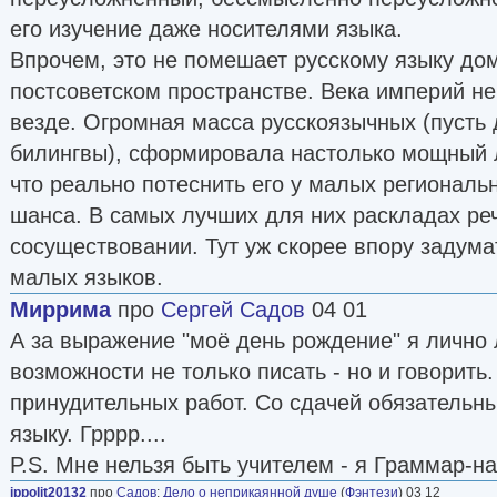
его изучение даже носителями языка.
Впрочем, это не помешает русскому языку до
постсоветском пространстве. Века империй н
везде. Огромная масса русскоязычных (пусть 
билингвы), сформировала настолько мощный л
что реально потеснить его у малых региональн
шанса. В самых лучших для них раскладах ре
сосуществовании. Тут уж скорее впору задум
малых языков.
Миррима
про
Сергей Садов
04 01
А за выражение "моё день рождение" я личн
возможности не только писать - но и говорить.
принудительных работ. Со сдачей обязательны
языку. Грррр....
P.S. Мне нельзя быть учителем - я Граммар-на
ippolit20132
про
Садов
:
Дело о неприкаянной душе
(
Фэнтези
) 03 12