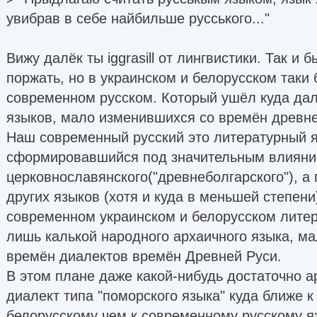
увибрав в себе найбильше русського..."
Вижу далёк ты iggrasill от лингвистики. Так и 
поржать, но в украинском и белорусском таки 
современном русском. Который ушёл куда да
языков, мало изменившихся со времён древнер
Наш современный русский это литературный я
сформировавшийся под значительным влияни
церковнославянского("древнеболгарского"), а
других языков (хотя и куда в меньшей степени)
современном украинском и белорусском лите
лишь калькой народного архаичного языка, м
времён диалектов времён Древней Руси.
В этом плане даже какой-нибудь достаточно 
диалект типа "поморского языка" куда ближе к
белорусскому чем к современному русскому я