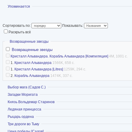
АТ
Показать
Упоминается
Сортировать по:
Показывать:
Раскрыть всё
Скрыть
Возвращенные звезды
Возвращенные звезды
Кристалл Альвандера. Корабль Альвандера [Компиляция]
4M, 1001 с.
1.
Кристалл Альвандера
1566K, 658 с.
1.
Кристалл Альвандера [Litres]
1259K, 294 с.
2.
Корабль Альвандера
1474K, 337 с.
Показать
Выбор мага (Садов С.)
Показать
Загадки Моригата
Показать
Князь Вольдемар Старинов
Показать
Ледяная принцесса
Показать
Рыцарь ордена
Показать
Три дороги во Тьму
Показать
Цена победы [Садов]