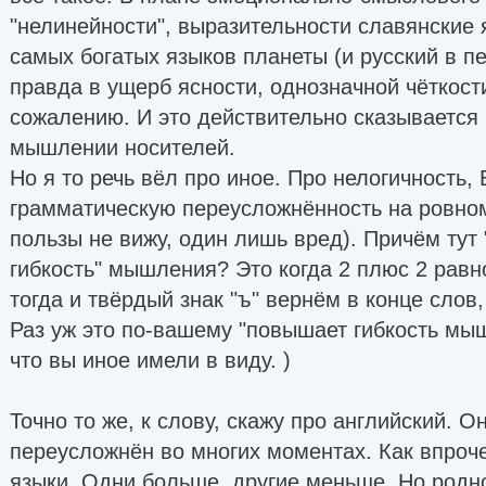
"нелинейности", выразительности славянские 
самых богатых языков планеты (и русский в п
правда в ущерб ясности, однозначной чёткости
сожалению. И это действительно сказывается 
мышлении носителей.
Но я то речь вёл про иное. Про нелогично
грамматическую переусложнённость на ровном 
пользы не вижу, один лишь вред). Причём тут
гибкость" мышления? Это когда 2 плюс 2 равн
тогда и твёрдый знак "ъ" вернём в конце слов
Раз уж это по-вашему "повышает гибкость мы
что вы иное имели в виду. )
Точно то же, к слову, скажу про английский. 
переусложнён во многих моментах. Как впроч
языки. Одни больше, другие меньше. Но родно