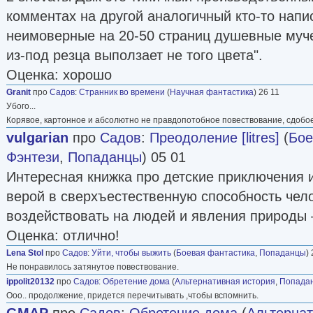
комментах на другой аналогичный кто-то напи
неимоверные на 20-50 страниц душевные мучен
из-под резца выползает не того цвета".
Оценка: хорошо
Granit
про
Садов
:
Странник во времени
(
Научная фантастика
) 26 11
Убого...
Корявое, картонное и абсолютно не правдопотобное повествование, сдобое
vulgarian
про
Садов
:
Преодоление [litres]
(
Бое
Фэнтези
,
Попаданцы
) 05 01
Интересная книжка про детские приключения 
верой в сверхъестественную способность чело
воздействовать на людей и явления природы 
Оценка: отлично!
Lena Stol
про
Садов
:
Уйти, чтобы выжить
(
Боевая фантастика
,
Попаданцы
)
Не понравилось затянутое повествование.
ippolit20132
про
Садов
:
Обретение дома
(
Альтернативная история
,
Попада
Ооо.. продолжение, придется перечитывать ,чтобы вспомнить.
GMAP
про
Садов
:
Обретение дома
(
Альтернат