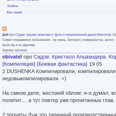
Показать
Элайна
Показать
Вне серий
Дей
про
Садов
:
Адская практика [= Дело о неприкаянной душе]
(
Фэнтези
) 13
Сюжет понравился, исполнения - не очень. Затянуто, поверхностно, ангел -
было бы и по-другому.
Оценка: неплохо
obivatel
про
Садов
:
Кристалл Альвандера. Ко
[Компиляция]
(
Боевая фантастика
) 19 05
2 DUSHENKA Компилировали, компилировали,
недовыкомпилировали. =)
.
На самом деле, жестокий облом: я-о думал, во
полетит.... а тут повтор уже прочитанных глав.
.
2 snovaты Дык это типичный производственный