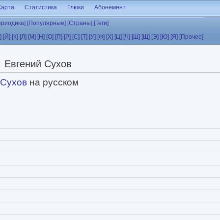
Карта
Статистика
Глюки
Абонемент
ериодика]
[Популярные]
[Страны]
[Теги]
]
[Й]
[К]
[Л]
[М]
[Н]
[О]
[П]
[Р]
[С]
[Т]
[У]
[Ф]
[Х]
[Ц]
[Ч]
[Ш]
[Щ]
[Э]
[Ю]
[Я]
[Прочее]
Евгений Сухов
 Сухов
на русском