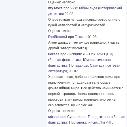
Оценка: неплохо
mysevra
про
Чиж
:
Тайны льда
(
Исторический
детектив
) 02 08
Опереточная чепуха в псевдо-ретро стиле с
кучей нелепостей и несуразностей.
Оценка: плохо
RedRoses3
про
Таксист
01 08
А чем дальше, тем лучше написано. 7 часть
другой "автор" писал? ))
udrees
про
Лисицин
:
Я – Орк. Том 1 [СИ]
(
Боевая фантастика
,
Юмористическая
фантастика
,
Попаданцы
,
Самиздат, сетевая
литература
) 31 07
Хорошая такая, добрая и наивная книга про
приключения попаданца в теле орка в
фэнтезийном мире. Все действо начинается с
первой страницы. Книга написана очень
простоватым языком, наивная, многое не
объясняется, ну и плюс как
………
Оценка: неплохо
udrees
про
Сугралинов
:
Город титанов
(
Боевая
фантастика
,
Постапокалипсис
,
ЛитРПГ
,