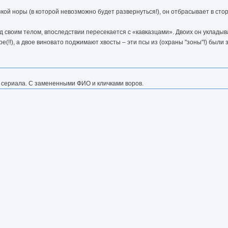
узкой норы (в которой невозможно будет развернуться!), он отбрасывает в сто
 своим телом, впоследствии пересекается с «кавказцами». Двоих он укладыва
(!!), а двое виновато поджимают хвосты – эти псы из (охраны "зоны"!) были
о сериала. С замененными ФИО и кличками воров.