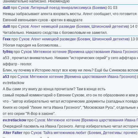
Занимательно написано. Рекомендую
dalll
про
Сухов
:
Литерный поезд генералиссимуса
(
Боевик
) 01 03
Немцы забрасывают агента взорвать мосты. Агент сообщает, что готовится 
Евгений евгеньевич сухов - кретин в квадрате
dalll
про
Сухов
:
Агент немецкой разведки
(
Боевик
,
Шпионский детектив
) 14 0
Читабельно. Никакого сходства с богомоловым не заметил.
Гекк
про
Сухов
:
Агент немецкой разведки
(
Боевик
,
Шпионский детектив
) 13 
Убогая пародия на Богомолова...
fуlhtq
про
Сухов
:
Мятежное хотение [Времена царствования Ивана Грозного
a53 , прочитал внимательно. Никаких "исторических серий" у сего аффтара н
аффатр - геолог.
Блин, ну почему в Историю лезут все кому ни лень? Ещё бы Синюкова вспо
a53
про
Сухов
:
Мятежное хотение [Времена царствования Ивана Грозного]
ev.tretiackow
А Вы сами эту книгу до конца прочитали? Там в конце есть
самый первый комментарий о Евгении Сухове, кто он по образовнию и кем ра
что - "автор избирательно читал исторические документы (западных псевдо
Книги из серий "Лихие лета Ивана Грозного", "Московская Русь", отдельные 
от его серии "Я-Вор в законе".
ev.tretiackow
про
Сухов
:
Мятежное хотение [Времена царствования Ивана Г
Очередной пасквиль на Ивана Грозного. Автор избирательно читал историч
Alter Falter
про
Сухов
:
Тайга мятежников любит
(
Боевик
,
Детективы: прочее
)