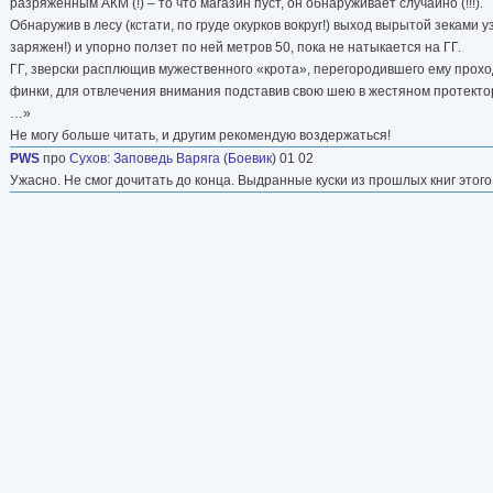
разряженным АКМ (!) – то что магазин пуст, он обнаруживает случайно (!!!).
Обнаружив в лесу (кстати, по груде окурков вокруг!) выход вырытой зеками 
заряжен!) и упорно ползет по ней метров 50, пока не натыкается на ГГ.
ГГ, зверски расплющив мужественного «крота», перегородившего ему проход
финки, для отвлечения внимания подставив свою шею в жестяном протекторе
…»
Не могу больше читать, и другим рекомендую воздержаться!
PWS
про
Сухов
:
Заповедь Варяга
(
Боевик
) 01 02
Ужасно. Не смог дочитать до конца. Выдранные куски из прошлых книг этог