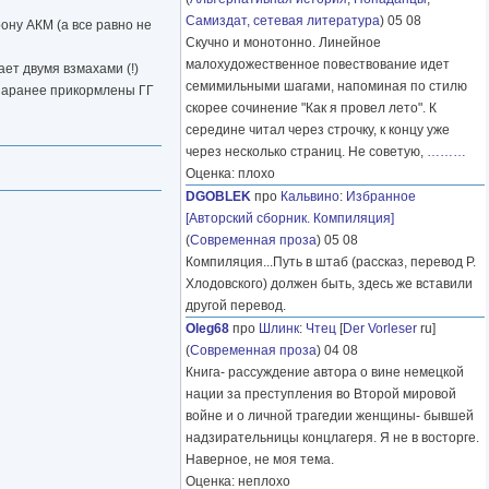
Самиздат, сетевая литература
) 05 08
рону АКМ (а все равно не
Скучно и монотонно. Линейное
малохудожественное повествование идет
ет двумя взмахами (!)
семимильными шагами, напоминая по стилю
 заранее прикормлены ГГ
скорее сочинение "Как я провел лето". К
середине читал через строчку, к концу уже
через несколько страниц. Не советую,
………
Оценка: плохо
DGOBLEK
про
Кальвино
:
Избранное
[Авторский сборник. Компиляция]
(
Современная проза
) 05 08
Компиляция...Путь в штаб (рассказ, перевод Р.
Хлодовского) должен быть, здесь же вставили
другой перевод.
Oleg68
про
Шлинк
:
Чтец
[
Der Vorleser
ru]
(
Современная проза
) 04 08
Книга- рассуждение автора о вине немецкой
нации за преступления во Второй мировой
войне и о личной трагедии женщины- бывшей
надзирательницы концлагеря. Я не в восторге.
Наверное, не моя тема.
Оценка: неплохо