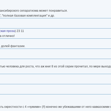
ансибирского сепаратизма может понравиться.
", "полная базовая комплектация" и др.
ская проза
) 23 11
а отлично!
й долей фантазии.
ю человека для роста, что аж книг 8 из этой серии прочитал, по мере выхода
ть окрестности с 4 «чужими» (!!) конечно же убежавшими от него кавказскими 