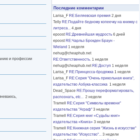
Последние комментарии
Larisa_F
RE:Беляевская премия
2 дня
Telly
RE:Подайте бедному копеечку на книжку с
литреса...
4 дня
epoost
RE:Древнейшая мудрость
6 дней
epoost
RE:Чарльз Брокден Браун -
Wieland
1 неделя
nehug@cheaphub.net
ованию и профессии
RE:Ответственность.
1 неделя
nehug@cheaphub.net
RE:Доступ
1 неделя
Larisa_F
RE:Принцесса-бродяжка
1 неделя
Larisa_F
RE:Серия "Очень прикольная книга",
издательство Азбука-классика
1 неделя
Dead_Space
RE:Прошу переформатировать,
мневаюсь,
распознать, etc...
2 недели
Tramell
RE:Серия "Символы времени"
издательства "Аграф"
3 недели
Tramell
RE:Серия книг «Судьбы книг»
издательства «Книга»
3 недели
Tramell
RE:Книжная серия "Жизнь в искусстве"
издательство "Искусство"...
3 недели