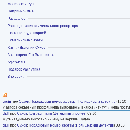
Показать
Московская Русь
Показать
Непримиримые
Показать
Разудалое
Показать
Расследования криминального репортера
Показать
Скитания Чудотворной
Показать
Сомалийские пираты
Показать
Хитник (Евгений Сухов)
Показать
Авантюрист Его Высочества
Показать
Аферисты
Показать
Подарок Распутина
Показать
Вне серий
gruin
про
Сухов
:
Порядковый номер жертвы
(
Полицейский детектив
) 11 10
У автора серьезный прокол, когда выяснилось, в какой интитут и когда пост
dalll
про
Сухов
:
Код расплаты
(
Детективы: прочее
) 09 10
Муть надуманно высосано ничему не веришь. Нудно
dalll
про
Сухов
:
Порядковый номер жертвы
(
Полицейский детектив
) 08 10