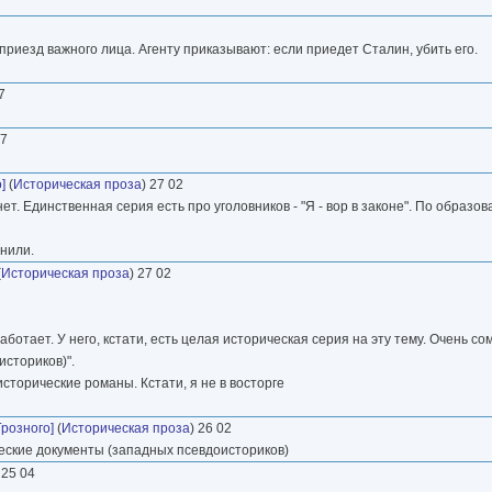
приезд важного лица. Агенту приказывают: если приедет Сталин, убить его.
7
07
]
(
Историческая проза
) 27 02
ет. Единственная серия есть про уголовников - "Я - вор в законе". По образ
мнили.
(
Историческая проза
) 27 02
ботает. У него, кстати, есть целая историческая серия на эту тему. Очень со
историков)".
исторические романы. Кстати, я не в восторге
розного]
(
Историческая проза
) 26 02
еские документы (западных псевдоисториков)
 25 04