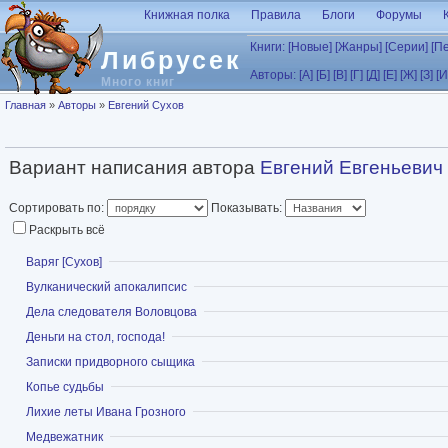
Перейти к основному содержанию
Книжная полка
Правила
Блоги
Форумы
Книги:
[Новые]
[Жанры]
[Серии]
[П
Либрусек
Авторы:
[А]
[Б]
[В]
[Г]
[Д]
[Е]
[Ж]
[З]
[И
Много книг
Вы здесь
Главная
»
Авторы
»
Евгений Сухов
Вариант написания автора
Евгений Евгеньевич
Сортировать по:
Показывать:
Раскрыть всё
Показать
Варяг [Сухов]
Показать
Вулканический апокалипсис
Показать
Дела следователя Воловцова
Показать
Деньги на стол, господа!
Показать
Записки придворного сыщика
Показать
Копье судьбы
Показать
Лихие леты Ивана Грозного
Показать
Медвежатник