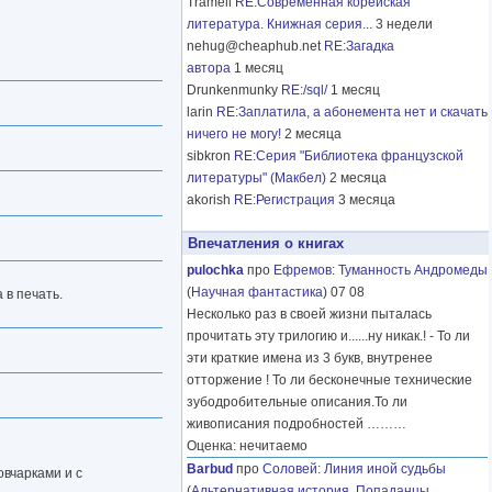
Tramell
RE:Современная корейская
литература. Книжная серия...
3 недели
nehug@cheaphub.net
RE:Загадка
автора
1 месяц
Drunkenmunky
RE:/sql/
1 месяц
larin
RE:Заплатила, а абонемента нет и скачать
ничего не могу!
2 месяца
sibkron
RE:Серия "Библиотека французской
литературы" (Макбел)
2 месяца
akorish
RE:Регистрация
3 месяца
Впечатления о книгах
pulochka
про
Ефремов
:
Туманность Андромеды
(
Научная фантастика
) 07 08
 в печать.
Несколько раз в своей жизни пыталась
прочитать эту трилогию и......ну никак.! - То ли
эти краткие имена из 3 букв, внутренее
отторжение ! То ли бесконечные технические
зубодробительные описания.То ли
живописания подробностей
………
Оценка: нечитаемо
Barbud
про
Соловей
:
Линия иной судьбы
овчарками и с
(
Альтернативная история
,
Попаданцы
,