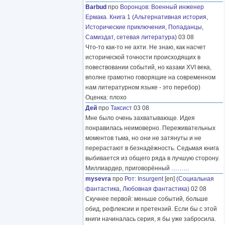
Barbud
про
Воронцов
:
Военный инженер
Ермака. Книга 1
(
Альтернативная история
,
Исторические приключения
,
Попаданцы
,
Самиздат, сетевая литература
) 03 08
Что-то как-то не ахти. Не знаю, как насчет
исторической точности происходящих в
повествовании событий, но казаки XVI века,
вполне грамотно говорящие на современном
нам литературном языке - это перебор)
Оценка: плохо
Дей
про
Таксист
03 08
Мне было очень захватывающе. Идея
понравилась неимоверно. Переживательных
моментов тьма, но они не затянуты и не
перерастают в безнадёжность. Седьмая книга
выбивается из общего ряда в лучшую сторону.
Миллиардер, приговорённый
………
mysevra
про
Рот
:
Insurgent
[en] (
Социальная
фантастика
,
Любовная фантастика
) 02 08
Скучнее первой: меньше событий, больше
обид, рефлексии и претензий. Если бы с этой
книги начиналась серия, я бы уже забросила.