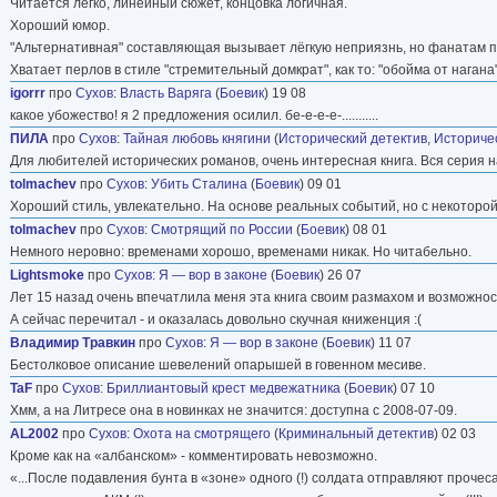
Читается легко, линейный сюжет, концовка логичная.
Хороший юмор.
"Альтернативная" составляющая вызывает лёгкую неприязнь, но фанатам п
Хватает перлов в стиле "стремительный домкрат", как то: "обойма от нагана
igorrr
про
Сухов
:
Власть Варяга
(
Боевик
) 19 08
какое убожество! я 2 предложения осилил. бе-е-е-е-...........
ПИЛА
про
Сухов
:
Тайная любовь княгини
(
Исторический детектив
,
Историче
Для любителей исторических романов, очень интересная книга. Вся серия н
tolmachev
про
Сухов
:
Убить Сталина
(
Боевик
) 09 01
Хороший стиль, увлекательно. На основе реальных событий, но с некоторо
tolmachev
про
Сухов
:
Смотрящий по России
(
Боевик
) 08 01
Немного неровно: временами хорошо, временами никак. Но читабельно.
Lightsmoke
про
Сухов
:
Я — вор в законе
(
Боевик
) 26 07
Лет 15 назад очень впечатлила меня эта книга своим размахом и возможность
А сейчас перечитал - и оказалась довольно скучная книженция :(
Владимир Травкин
про
Сухов
:
Я — вор в законе
(
Боевик
) 11 07
Бестолковое описание шевелений опарышей в говенном месиве.
TaF
про
Сухов
:
Бриллиантовый крест медвежатника
(
Боевик
) 07 10
Хмм, а на Литресе она в новинках не значится: доступна с 2008-07-09.
AL2002
про
Сухов
:
Охота на смотрящего
(
Криминальный детектив
) 02 03
Кроме как на «албанском» - комментировать невозможно.
«...После подавления бунта в «зоне» одного (!) солдата отправляют прочеса