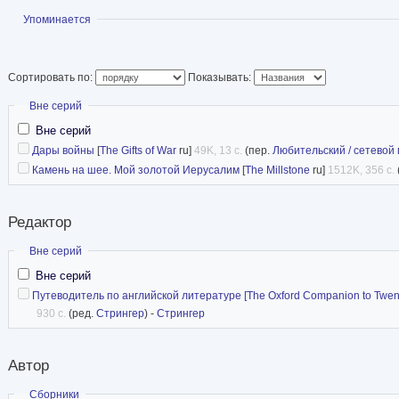
Показать
Упоминается
Сортировать по:
Показывать:
Скрыть
Вне серий
Вне серий
Дары войны
[
The Gifts of War
ru]
49K, 13 с.
(пер.
Любительский / сетевой
Камень на шее. Мой золотой Иерусалим
[
The Millstone
ru]
1512K, 356 с.
Редактор
Скрыть
Вне серий
Вне серий
Путеводитель по английской литературе [The Oxford Companion to Twentie
930 с.
(ред.
Стрингер
) -
Стрингер
Автор
Скрыть
Сборники