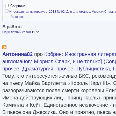
Сборники
Иностранная литература, 2018 № 02 [Для англоманов: Мюриэл Спарк, и
Лихачева
, ...)
В работе
Один летний сезон
1972
Антонина82
про
Кобрин
:
Иностранная литерат
англоманов: Мюриэл Спарк, и не только]
(
Сов
прочее
,
Драматургия: прочее
,
Публицистика
,
Г
Тому, кто интересуется жизнью БКС, рекомен
на пьесу Майка Бартлетта «Король Карл III». 
разворачиваются после смерти королевы Елиз
Имена действующих лиц - принц Чарльз, прин
Камилла и Кейт. Единственное исключение - п
В пьесе она Джессика. Оно и понятно, пьеса н