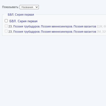
походы.
Показывать:
Статья в Википедии
Скрыть
БВЛ. Серия первая
БВЛ. Серия первая
23.
Поэзия трубадуров. Поэзия миннезингеров. Поэзия вагантов
11M, 6
23.
Поэзия трубадуров. Поэзия миннезингеров. Поэзия вагантов
3M, 32