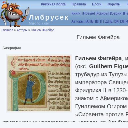
Перейти к основному содержанию
Книжная полка
Правила
Блоги
Форумы
Книги:
[Новые]
[Жанры]
[Серии]
[П
Либрусек
Авторы:
[А]
[Б]
[В]
[Г]
[Д]
[Е]
[Ж]
[З]
[И
Много книг
Вы здесь
Главная
»
Авторы
»
Гильем Фигейра
Гильем Фигейра
Биография
Гильем Фигейра
, 
(окс.
Guilhem Figue
трубадур из Тулуз
императора Свяще
Фридриха II в 1230-
знаком с Аймерико
Гуиллемом Огиром 
«Сирвента против Р
критикующих католическую церковь за Альбиг