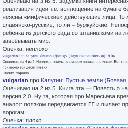
Оцениваю на 3 из 5. Задумка книги интересна
реализация идеи т.е. воплощение на бумаге б
неясны «мифические» действующие лица. То 
славянско-русские, то ли – буржуйские. Непо
ребёнка из детского сада со штанишками на л
завоёвывать мир.
Оценка: неплохо
vulgarian
про
Калугин
:
Линкор «Дасоку»
(
Научная фантастика
) 19 04
Оцениваю на 4 из 5. Неплохая книжка, с юмором написана отчасти. Вот то
примерно три десятилетия.
Оценка: хорошо
vulgarian
про
Калугин
:
Пустые земли
(
Боевая 
Оцениваю на 2 из 5. Книга эта — Повесть о н
версия 2.0. Ну та, которая про Маресьева вр
аналог: ползком передвигается ГГ и пылает п
ворогам.
Оценка: плохо