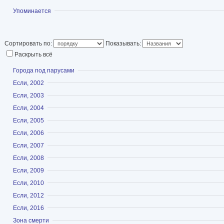
Показать
Упоминается
Сортировать по:
Показывать:
Раскрыть всё
Показать
Города под парусами
Показать
Если, 2002
Показать
Если, 2003
Показать
Если, 2004
Показать
Если, 2005
Показать
Если, 2006
Показать
Если, 2007
Показать
Если, 2008
Показать
Если, 2009
Показать
Если, 2010
Показать
Если, 2012
Показать
Если, 2016
Показать
Зона смерти