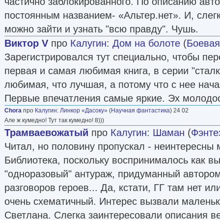
частично заблокированного. По описанию авто
постоянным названием- «Альтер.нет». И, слег
можно зайти и узнать "всю правду". Чушь.
Виктор V
про
Калугин
:
Дом на болоте
(
Боевая
Зарегистрировался тут специально, чтобы пере
первая и самая любимая книга, в серии "сталк
любимая, что лучшая, а потому что с нее нача
Первые впечатления самые яркие. Эх молодос
Chora
про
Калугин
:
Линкор «Дасоку»
(
Научная фантастика
) 24 02
Але ж кумедно! Тут так кумедно! 8)))
Трамваевожатый
про
Калугин
:
Шаман
(
Фэнте
Читал, но половину пропускал - неинтересны 
Библиотека, поскольку воспринималось как в
"одноразовый" антураж, придуманный авторо
разговоров героев... Да, кстати, ГГ там нет и
очень схематичный. Интерес вызвали маленьк
Светлана. Слегка заинтересовали описания в