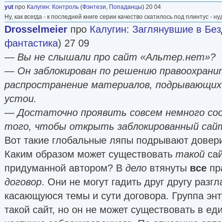
yut
про
Калугин
:
Контроль
(
Фэнтези
,
Попаданцы
) 20 04
Ну, как всегда - к последней книге серии качество скатилось под плинтус - 
Drosselmeier
про
Калугин
:
Заглянувшие в Без
фантастика
) 27 09
— Вы не слышали про сайт «Альтер.нет»?
— Он заблокирован по решению правоохрани
распространение материалов, подрывающих
устои.
— Достаточно проявить совсем немного со
того, чтобы открыть заблокированный сай
Вот такие глобальные ляпы подрывают довер
Каким образом может существовать
такой
сай
придуманной автором? В
дело
втянуты
все
пр
договор
. Они не могут гадить друг другу ра
касающуюся темы и сути договора. Группа энт
такой сайт, но он не может существовать в ед