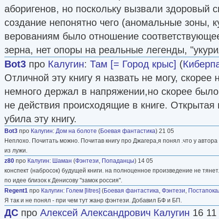
аборигенов, но поскольку вызвали здоровый с
создание непонятно чего (аномальные зоны, ку
верованиям было отношение соответствующее 
зерна, нет опоры на реальные легенды, "укури
Bot3
про
Калугин
:
Там [= Город крыс]
(
Киберп
Отличной эту книгу я назвать не могу, скорее 
немного держал в напряжении,но скорее было
не действия происходящие в книге. Открытая 
убила эту книгу.
Bot3
про
Калугин
:
Дом на болоте
(
Боевая фантастика
) 21 05
Неплохо. Почитать можно. Почитав книгу про Джагера,я понял .что у автора 
из лужи.
z80
про
Калугин
:
Шаман
(
Фэнтези
,
Попаданцы
) 14 05
конспект (набросок) будущей книги. на полноценное произведение не тянет
по идее близок к Денисову "замок россия".
Regent1
про
Калугин
:
Голем [litres]
(
Боевая фантастика
,
Фэнтези
,
Постапока
Я так и не понял - при чем тут жанр фэнтези. Добавил БФ и БП.
ДС
про
Алексей Александрович Калугин
16 11