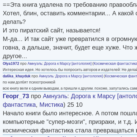
==Эта книга удалена по требованию правообл
Хотел, блин, оставить комментарии... А какой
делать?
И это пиратский сайт, называется!
М-да... И так сайт уже превратился в огромну
говна, а дальше, значит, будет еще хуже. Что 
другое...
Olya1972
про
Амнуэль
:
Дорога к Марсу [антология]
(
Космическая фантастик
Интересная идея. Но хотелось бы попросить авторов и издателей: Не дела
da6ka_khayduk
про
Амнуэль
:
Дорога к Марсу [антология]
(
Космическая фант
по нам долбят психотроникой
всю книгу вели к одним выводам, а пришли к другим. похоже, запутались сам
Георг_73
про
Амнуэль
:
Дорога к Марсу [антол
фантастика
,
Мистика
) 25 10
Начало книги было интересное. А потом пошл
компьютерные "супер-мозги", призраки, и т.д.
космическая фантастика стала превращаться в