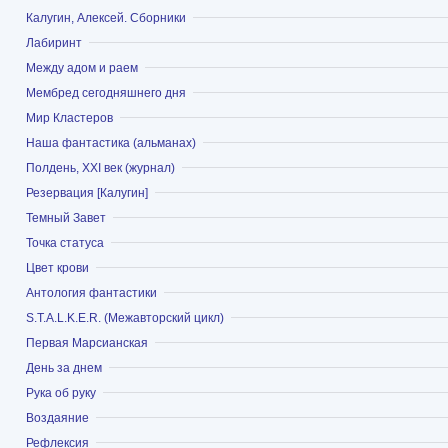
Показать
Калугин, Алексей. Сборники
Показать
Лабиринт
Показать
Между адом и раем
Показать
Мембред сегодняшнего дня
Показать
Мир Кластеров
Показать
Наша фантастика (альманах)
Показать
Полдень, XXI век (журнал)
Показать
Резервация [Калугин]
Показать
Темный Завет
Показать
Точка статуса
Показать
Цвет крови
Показать
Антология фантастики
Показать
S.T.A.L.K.E.R. (Межавторский цикл)
Показать
Первая Марсианская
Показать
День за днем
Показать
Рука об руку
Показать
Воздаяние
Показать
Рефлексия