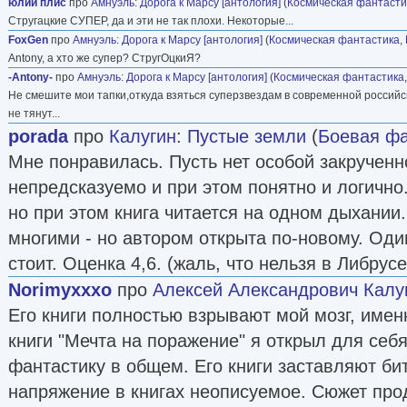
юлий плис
про
Амнуэль
:
Дорога к Марсу [антология]
(
Космическая фантасти
Стругацкие СУПЕР, да и эти не так плохи. Некоторые...
FoxGen
про
Амнуэль
:
Дорога к Марсу [антология]
(
Космическая фантастика
,
Antony, а хто же супер? СтругОцкиЯ?
-Antony-
про
Амнуэль
:
Дорога к Марсу [антология]
(
Космическая фантастика
Не смешите мои тапки,откуда взяться суперзвездам в современной российс
не тянут...
porada
про
Калугин
:
Пустые земли
(
Боевая фа
Мне понравилась. Пусть нет особой закрученн
непредсказуемо и при этом понятно и логично
но при этом книга читается на одном дыхании
многими - но автором открыта по-новому. Оди
стоит. Оценка 4,6. (жаль, что нельзя в Либрус
Norimyxxxo
про
Алексей Александрович Калу
Его книги полностью взрывают мой мозг, имен
книги "Мечта на поражение" я открыл для себя
фантастику в общем. Его книги заставляют би
напряжение в книгах неописуемое. Сюжет пр