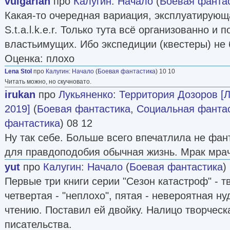
vulgarian
про
Калугин
:
Начало
(
Боевая фанта
Какая-то очередная вариация, эксплуатирующ
S.t.a.l.k.e.r. Только тута всё организованно и
властьимущих. Ибо экспедиции (квестеры) не 
Оценка: плохо
Lena Stol
про
Калугин
:
Начало
(
Боевая фантастика
) 10 10
Читать можно, но скучновато.
irukan
про
Лукьяненко
:
Территория Дозоров [
2019]
(
Боевая фантастика
,
Социальная фанта
фантастика
) 08 12
Ну так себе. Больше всего впечатлила не фан
для правдоподобия обычная жизнь. Мрак мра
yut
про
Калугин
:
Начало
(
Боевая фантастика
)
Первые три книги серии "Сезон катастроф" - т
четвертая - "неплохо", пятая - невероятная н
чтению. Поставил ей двойку. Налицо творческ
писательства.