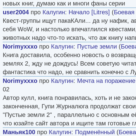
новых книг, думаю как и многи фаны серии
user2004
про
Калугин
:
Начало [Litres]
(
Боевая
Квест-группы ищут пакаКАли... да ну нафик, 
себя WoW, и настолько впечатлился квестами,
животных надо что-то искать, что аж книгу нап
Norimyxxxo
про
Калугин
:
Пустые земли
(
Боев
Книга доставила, особенно новость о возвращ
землях 2, жду не дождусь! Всем советую читат
фантастика что надо, не сравнить конечно с Л
Norimyxxxo
про
Калугин
:
Мечта на поражение
02
Автор кулл, книга понравилась, хоть и не зако
законченная, Гупи Журналюга продолжат свои
"Пустые земли 2" , параллельно с основным е
что юзайте сайт автора и ищите там готовые 
Маньяк100
про
Калугин
:
Подменённый
(
Боева