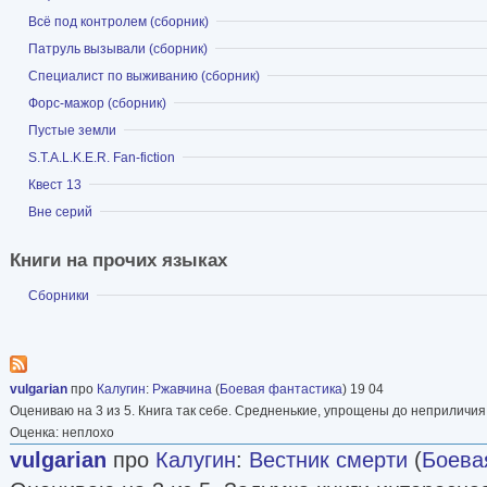
Показать
Всё под контролем (сборник)
Показать
Патруль вызывали (сборник)
Показать
Специалист по выживанию (сборник)
Показать
Форс-мажор (сборник)
Показать
Пустые земли
Показать
S.T.A.L.K.E.R. Fan-fiction
Показать
Квест 13
Показать
Вне серий
Книги на прочих языках
Показать
Сборники
vulgarian
про
Калугин
:
Ржавчина
(
Боевая фантастика
) 19 04
Оцениваю на 3 из 5. Книга так себе. Средненькие, упрощены до неприличи
Оценка: неплохо
vulgarian
про
Калугин
:
Вестник смерти
(
Боева