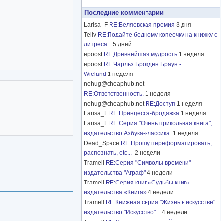
Последние комментарии
Larisa_F
RE:Беляевская премия
3 дня
Telly
RE:Подайте бедному копеечку на книжку с
литреса...
5 дней
epoost
RE:Древнейшая мудрость
1 неделя
epoost
RE:Чарльз Брокден Браун -
Wieland
1 неделя
nehug@cheaphub.net
RE:Ответственность.
1 неделя
nehug@cheaphub.net
RE:Доступ
1 неделя
Larisa_F
RE:Принцесса-бродяжка
1 неделя
Larisa_F
RE:Серия "Очень прикольная книга",
издательство Азбука-классика
1 неделя
Dead_Space
RE:Прошу переформатировать,
распознать, etc...
2 недели
Tramell
RE:Серия "Символы времени"
издательства "Аграф"
4 недели
Tramell
RE:Серия книг «Судьбы книг»
издательства «Книга»
4 недели
Tramell
RE:Книжная серия "Жизнь в искусстве"
издательство "Искусство"...
4 недели