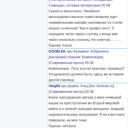
Самиздат, сетевая литература
) 05 08
Скучно и монотонно. Линейное
малохудожественное повествование идет
семимильными шагами, напоминая по стилю
скорее сочинение "Как я провел лето". К
середине читал через строчку, к концу уже
через несколько страниц. Не советую,
………
Оценка: плохо
DGOBLEK
про
Кальвино
:
Избранное
[Авторский сборник. Компиляция]
(
Современная проза
) 05 08
Компиляция...Путь в штаб (рассказ, перевод Р.
Хлодовского) должен быть, здесь же вставили
другой перевод.
Oleg68
про
Шлинк
:
Чтец
[
Der Vorleser
ru]
(
Современная проза
) 04 08
Книга- рассуждение автора о вине немецкой
нации за преступления во Второй мировой
войне и о личной трагедии женщины- бывшей
надзирательницы концлагеря. Я не в восторге.
Наверное, не моя тема.
Оценка: неплохо