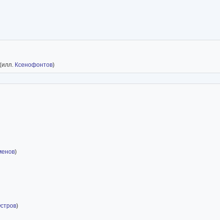
(илл.
Ксенофонтов
)
менов
)
стров
)