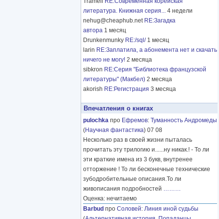
Tramell
RE:Современная корейская
литература. Книжная серия...
4 недели
nehug@cheaphub.net
RE:Загадка
автора
1 месяц
Drunkenmunky
RE:/sql/
1 месяц
larin
RE:Заплатила, а абонемента нет и скачать
ничего не могу!
2 месяца
sibkron
RE:Серия "Библиотека французской
литературы" (Макбел)
2 месяца
akorish
RE:Регистрация
3 месяца
Впечатления о книгах
pulochka
про
Ефремов
:
Туманность Андромеды
(
Научная фантастика
) 07 08
Несколько раз в своей жизни пыталась
прочитать эту трилогию и......ну никак.! - То ли
эти краткие имена из 3 букв, внутренее
отторжение ! То ли бесконечные технические
зубодробительные описания.То ли
живописания подробностей
………
Оценка: нечитаемо
Barbud
про
Соловей
:
Линия иной судьбы
(
Альтернативная история
,
Попаданцы
,