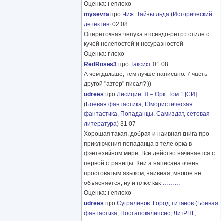
Оценка: неплохо
mysevra
про
Чиж
:
Тайны льда
(
Исторический
детектив
) 02 08
Опереточная чепуха в псевдо-ретро стиле с
кучей нелепостей и несуразностей.
Оценка: плохо
RedRoses3
про
Таксист
01 08
А чем дальше, тем лучше написано. 7 часть
другой "автор" писал? ))
udrees
про
Лисицин
:
Я – Орк. Том 1 [СИ]
(
Боевая фантастика
,
Юмористическая
фантастика
,
Попаданцы
,
Самиздат, сетевая
литература
) 31 07
Хорошая такая, добрая и наивная книга про
приключения попаданца в теле орка в
фэнтезийном мире. Все действо начинается с
первой страницы. Книга написана очень
простоватым языком, наивная, многое не
объясняется, ну и плюс как
………
Оценка: неплохо
udrees
про
Сугралинов
:
Город титанов
(
Боевая
фантастика
,
Постапокалипсис
,
ЛитРПГ
,