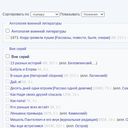
Сортировать по:
Показывать:
Скрыть
Антология военной литературы
Антология военной литературы
1973.
Когда гремели пушки [Рассказы, повести, были, очерки]
3M, 213 с.
Скрыть
Вне серий
Вне серий
13 разных историй
4M, 167 с.
(илл.
Беломлинский
, ...)
Бабуль и Егорка
6K, 3 с.
В наши дни [Авторский сборник]
2M, 572 с.
(илл.
Латинский
)
Дай, я!
6K, 3 с.
Десять дней одни втроем [Рассказ одной девочки]
1086K, 73 с.
(илл.
Се
Как Надя своих друзей спасала
125K, 14 с.
Как папа!
7K, 3 с.
Кто раньше всех встаёт
5K, 2 с.
Лёнькина премьера
297K, 5 с.
(илл.
Каминский
)
Мишель Пантелеич и его внук [журнальная редакция]
655K, 19 с.
(илл.
О
Мы еще встретимся
1843K, 337 с.
(илл.
Остров
)