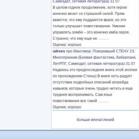
Самиздат, сетевая литература
) 31 07
В целом годное продолжение, хотя герою
конечно везет со страшной силой. Прям
кажется, что ему поддаются враги, но это
только улучшает повествование. Умение
управлять зомби – это конечно имба героя.
Странно, что ему еще не
………
Оценка: хорошо
udrees
про
Мантикор
:
Покоривший СТЕНУ 23:
Многогранник
(
Боевая фантастика
,
Киберпанк
,
ЛитРПГ
,
Самиздат, сетевая литература
) 31 07
Надеюсь это предпоследняя книга этой эпопеи
по прохождению Стены) В книге хоть радует
отсутствие подробных описаний апгрейда
навыков, которые очень трудно читать и еще
труднее воспринимать. Сам язык
повествования все такой
………
Оценка: хорошо
больше впечатлений