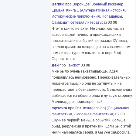
Barbud
про
Воронцов
:
Военный инженер
Ермака. Книга 1
(
Альтернативная история
,
Исторические приключения
,
Попаданцы
,
Самиздат, сетевая литература
) 03 08
Что-то как-то не ахти. Не знаю, как насчет
исторической точности происходящих в
повествовании событий, но казаки XVI века,
вполне грамотно говорящие на современном
нам литературном языке - это перебор)
Оценка: плохо
Дей
про
Таксист
03 08
Мне было очень захватывающе. Идея
понравилась неимоверно. Переживательных
моментов тьма, но они не затянуты и не
перерастают в безнадёжность. Седьмая книга
выбивается из общего ряда в лучшую сторону.
Миллиардер, приговорённый
………
mysevra
про
Рот
:
Insurgent
[en] (
Социальная
фантастика
,
Любовная фантастика
) 02 08
Скучнее первой: меньше событий, больше
обид, рефлексии и претензий. Если бы с этой
книги начиналась серия, я бы уже забросила.