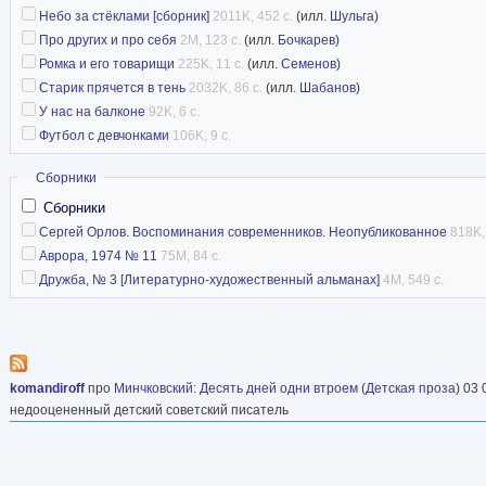
Небо за стёклами [сборник]
2011K, 452 с.
(илл.
Шульга
)
Про других и про себя
2M, 123 с.
(илл.
Бочкарев
)
Ромка и его товарищи
225K, 11 с.
(илл.
Семенов
)
Старик прячется в тень
2032K, 86 с.
(илл.
Шабанов
)
У нас на балконе
92K, 6 с.
Футбол с девчонками
106K, 9 с.
Скрыть
Сборники
Сборники
Сергей Орлов. Воспоминания современников. Неопубликованное
818K,
Аврора, 1974 № 11
75M, 84 с.
Дружба, № 3 [Литературно-художественный альманах]
4M, 549 с.
komandiroff
про
Минчковский
:
Десять дней одни втроем
(
Детская проза
) 03 
недооцененный детский советский писатель