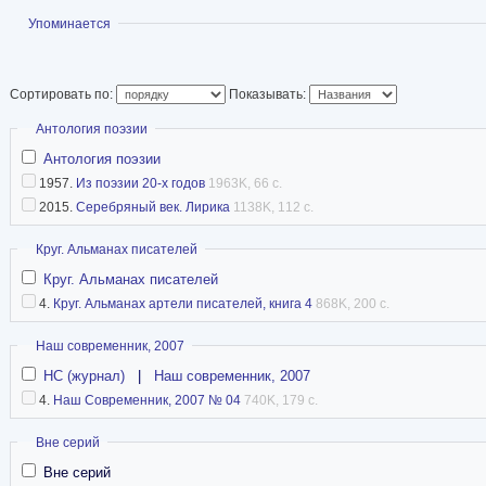
Статья в Википед
Показать
Упоминается
Сортировать по:
Показывать:
Скрыть
Антология поэзии
Антология поэзии
1957.
Из поэзии 20-х годов
1963K, 66 с.
2015.
Серебряный век. Лирика
1138K, 112 с.
Скрыть
Круг. Альманах писателей
Круг. Альманах писателей
4.
Круг. Альманах артели писателей, книга 4
868K, 200 с.
Скрыть
Наш современник, 2007
НС (журнал)
|
Наш современник, 2007
4.
Наш Современник, 2007 № 04
740K, 179 с.
Скрыть
Вне серий
Вне серий