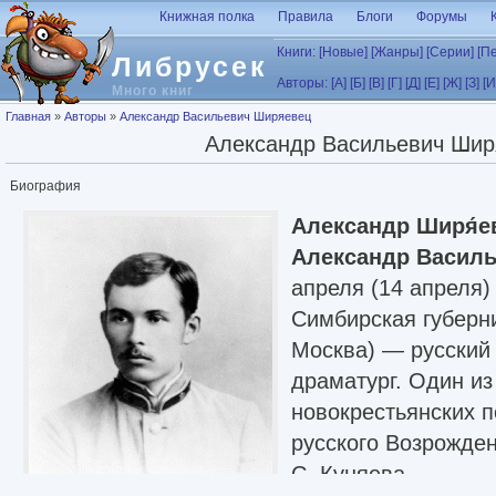
Перейти к основному содержанию
Книжная полка
Правила
Блоги
Форумы
Книги:
[Новые]
[Жанры]
[Серии]
[П
Либрусек
Авторы:
[А]
[Б]
[В]
[Г]
[Д]
[Е]
[Ж]
[З]
[И
Много книг
Вы здесь
Главная
»
Авторы
»
Александр Васильевич Ширяевец
Александр Васильевич Шир
Биография
Александр Ширя́е
Александр Василь
апреля (14 апреля)
Симбирская губерн
Москва) — русский 
драматург. Один из
новокрестьянских п
русского Возрожде
С. Куняева.