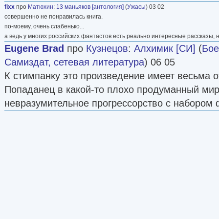
fixx
про
Матюхин
:
13 маньяков [антология]
(
Ужасы
) 03 02
совершенно не понравилась книга.
по-моему, очень слабенько...
а ведь у многих российских фантастов есть реально интересные рассказы, 
Eugene Brad
про
Кузнецов
:
Алхимик [СИ]
(
Бое
Самиздат, сетевая литература
) 06 05
К стимпанку это произведение имеет весьма 
Попаданец в какой-то плохо продуманный мир
невразумительное прогрессорство с набором 