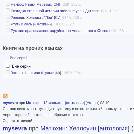
Некрос: Языки Мертвых [СИ]
425K, 150 с.
публицистикой, наполнением и нарративами д
Разгадка страшной истории гибели группы Дятлова
17M, 139 с.
написанием пьес. Помимо работы с локальны
Ролевик: Хоккеист / "Лёд" [СИ]
684K, 250 с.
известен статьями и рецензиями для крупней
Ртуть и соль [= Алхимик]
1368K, 252 с.
СНГ «DARKER».
Русское православное зарубежное монашество в XX веке
4M, 438 с.
Равным по значимости с литературой творчес
считает музыку. С начала двухтысячных, актив
Книги на прочих языках
бас-гитариста и вокалиста в разных музыкаль
Скрыть
Вне серий
пробовал себя в целом спектре музыкальных 
Вне серий
фанка до различных направлений экстремальн
Закоłот. Невимовні культи
[uk]
1282K, 264 с.
выступая в качестве автора музыки и текстов
активность (в последнее время она сместилас
концертной деятельности в сторону студийной
mysevra
про
Матюхин
:
13 маньяков [антология]
(
Ужасы
) 08 10
пор, несмотря на то, что, по собственным сл
Сложно писать на такую одиозную тему и не скатиться в банальную грязь и 
воспринимает её исключительно как хобби и н
мере - хороший язык и разнообразие сюжетов.
Оценка: отлично!
качестве основного направления в творчестве
mysevra
про
Матюхин
:
Хеллоуин [антология]
(
основным проектом Кузнецова стал эксперим