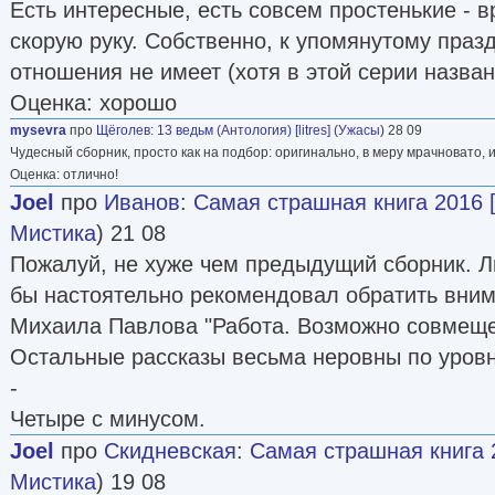
Есть интересные, есть совсем простенькие - 
«Discordant System».
скорую руку. Собственно, к упомянутому празд
Автор о себе:
отношения не имеет (хотя в этой серии назван
«Мой путь как писателя начался несколько не
Оценка: хорошо
было шестнадцать, в случайной уличной драк
mysevra
про
Щёголев
:
13 ведьм (Антология) [litres]
(
Ужасы
) 28 09
Чудесный сборник, просто как на подбор: оригинально, в меру мрачновато, 
травму глаз. Мне угрожала полная слепота, 
Оценка: отлично!
двух лет лечения, пять операций, чтобы спаст
Joel
про
Иванов
:
Самая страшная книга 2016 
усилия врачей, один глаз я всё-таки потерял, 
Мистика
) 21 08
сильно упало. Длительное лечение изменило 
Пожалуй, не хуже чем предыдущий сборник. 
физически. Нет, я не стал затворником, хотя 
бы настоятельно рекомендовал обратить вним
привычных юношеских удовольствий. Я не мо
Михаила Павлова "Работа. Возможно совмещен
видами спорта, не мог водить машину … но в
Остальные рассказы весьма неровны по уров
очень чётко осознал, какая тонкая грань отдел
-
своими надеждами, чаяниями, стремлениями,
Четыре с минусом.
пустое место, человека, замкнутого в вечную т
Joel
про
Скидневская
:
Самая страшная книга 
балансируя на этой грани, я не могу и не хочу
Мистика
) 19 08