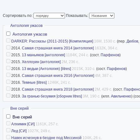
Там же получил вы
образование. Осно
Сортировать по:
Показывать:
профессиональная 
Скрыть
Антология ужасов
тем не менее, с тяжёлым химическим машино
Антология ужасов
Работает преимущественно на стыке жанров и
DARKER: Рассказы (2011-2015) [Компиляция]
16M, 1530 с.
(пер.
Дюбов
,
2014.
Самая страшная книга 2014 [антология]
1632K, 364 с.
детективом, мистикой и хоррором. Его расска
2015.
13 маньяков [антология]
1184K, 244 с.
(сост.
Парфенов
)
экзотическим временем/местом действия, буд
2015.
Хеллоуин [антология]
2M, 236 с.
ХХ века, Венеция времен Джакомо Казановы 
2016.
13 ведьм (Антология) [litres]
2015K, 310 с.
(сост.
Парфенов
)
государства Ближнего Востока.
2016.
Самая страшная книга 2016 [Антология]
4M, 387 с.
2016.
Темные [litres]
1246K, 241 с.
Сотрудничество с проектом ССК подготовило 
2018.
Самая страшная книга 2018 [антология]
2M, 429 с.
(сост.
Парфен
первого романа Кузнецова «Ртуть и Соль». И
2019.
За гранью безумия [сборник litres]
3M, 190 с.
(илл.
Авильченко
) (со
его публикация в серии «Тёмное фэнтези» изд
Скрыть
Вне серий
связи с её заморозкой роман, получивший пе
Вне серий
премии «Рукопись Года», был перемещён в с
Алхимик [СИ]
1161K, 257 с.
С 2015 года Кузнецов пишет на трёх языках – 
Лед [СИ]
1027K, 249 с.
английском. Кроме художественной литератур
Навек исчезнув в бездне под Мессиной
104K, 26 с.