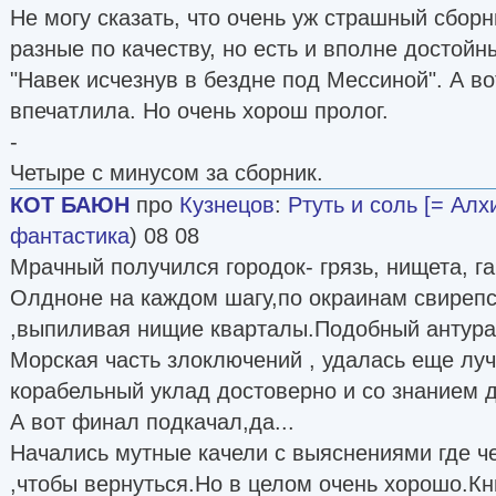
источник Фантлаб
Не могу сказать, что очень уж страшный сборн
разные по качеству, но есть и вполне достойны
(следить)
Самиздат
"Навек исчезнув в бездне под Мессиной". А во
впечатлила. Но очень хорош пролог.
-
Четыре с минусом за сборник.
КОТ БАЮН
про
Кузнецов
:
Ртуть и соль [= Алх
фантастика
) 08 08
Мрачный получился городок- грязь, нищета, га
Олдноне на каждом шагу,по окраинам свирепс
,выпиливая нищие кварталы.Подобный антура
Морская часть злоключений , удалась еще лу
корабельный уклад достоверно и со знанием 
А вот финал подкачал,да...
Начались мутные качели с выяснениями где че
,чтобы вернуться.Но в целом очень хорошо.Кн