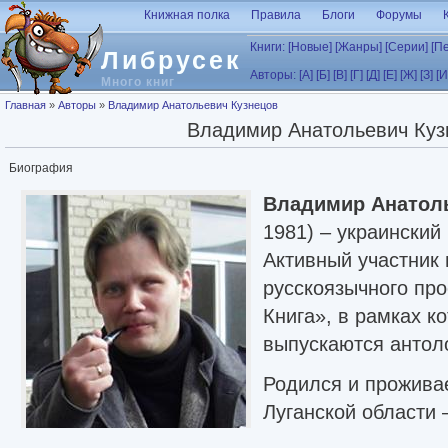
Перейти к основному содержанию
Книжная полка
Правила
Блоги
Форумы
Книги:
[Новые]
[Жанры]
[Серии]
[П
Либрусек
Авторы:
[А]
[Б]
[В]
[Г]
[Д]
[Е]
[Ж]
[З]
[И
Много книг
Вы здесь
Главная
»
Авторы
»
Владимир Анатольевич Кузнецов
Владимир Анатольевич Куз
Биография
Владимир Анатол
1981) – украинский
Активный участник
русскоязычного пр
Книга», в рамках ко
выпускаются антоло
Родился и прожива
Луганской области 
называемого «ржав