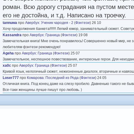
роман. Всю дорогу страдания на пустом месте 
его не достойна, и т.д. Написано на троечку.
tannuwa
про
Авербух
:
Ученик чародея - 2
(
Фэнтези
) 26 10
Хочу продолжения банкета!!!!!!! Легкий юмор, занимательный сюжет. Совету
Kassandra
про
Авербух
:
Граница
(
Фэнтези
) 19 08
Замечательная книга! Мне очень понравилось! Совершенно новый мир, не з
любителям фэнтези рекомендую!
Ageha
про
Авербух
:
Граница
(
Фэнтези
) 25 07
Замечательное, неспешное повествование, интересные герои. Для неизданн
xa0c
про
Авербух
:
Граница
(
Фэнтези
) 25 07
Кривой язык, нелогичный сюжет, нежизненные диалоги, вторичные и навязш
Loser777
про
Комарова
:
Последний из Рода
(
Фэнтези
) 24 05
Отличная книга. Под конец даже на слезу пробило. Давненько такого не быв
Все-таки женщины лучше пишут про любовь. )