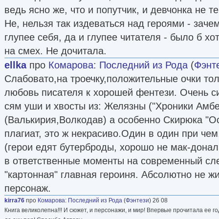
ведь ясно же, что и попутчик, и девчонка не те
Не, нельзя так издеваться над героями - заче
глупее себя, да и глупее читателя - было б хот
на смех. Не дочитала.
ellka
про
Комарова
:
Последний из Рода
(
Фэнт
Слабовато,на троечку,положительные очки тол
любовь писателя к хорошей фентези. Очень с
сям уши и хвосты из: Желязны ("Хроники Амб
(Валькирия,Волкодав) а особенно Скирюка "Ос
плагиат, это ж некрасиво.Один в один при че
(герои едят бутерброды, хорошо не мак-донал
в ответственные моменты на современный сле
"картонная" главная героиня. Абсолютно не ж
персонаж.
kirra76
про
Комарова
:
Последний из Рода
(
Фэнтези
) 26 08
Книга великолепна!!! И сюжет, и персонажи, и мир! Впервые прочитала ее го