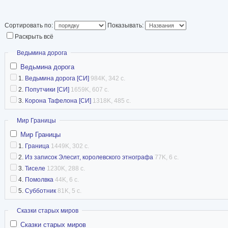
Сортировать по:
Показывать:
Раскрыть всё
Скрыть
Ведьмина дорога
Ведьмина дорога
1.
Ведьмина дорога [CИ]
984K, 342 с.
2.
Попутчики [CИ]
1659K, 607 с.
3.
Корона Тафелона [CИ]
1318K, 485 с.
Скрыть
Мир Границы
Мир Границы
1.
Граница
1449K, 302 с.
2.
Из записок Элесит, королевского этнографа
77K, 6 с.
3.
Тиселе
1230K, 288 с.
4.
Помолвка
44K, 6 с.
5.
Субботник
81K, 5 с.
Скрыть
Сказки старых миров
Сказки старых миров