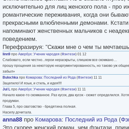
исключительно для лиц женского пола - про и
романтические переживания, когда они быва
прекрасными влюбленными демонами. Кстати,
напоминают женственных мальчиков с неаде
поведением.
Перефразируя: "Скажи мне о чем ты мечтаешь, 
linn9
про
Авербух
:
Ученик чародея
(
Фэнтези
) 01 12
Слабовато, если честно...герои нераскрыты, слишком все скомкано....
прошу прощения за некоторую неаргументированность, но таково уж общее 
забыл»
Bulochka
про
Комарова
:
Последний из Рода
(
Фэнтези
) 11 11
Зацепило! И язык, и стиль, и идея!!!!
Jul L
про
Авербух
:
Ученик чародея
(
Фэнтези
) 11 11
Начало какое-то скомканное. Раз кусок, два кусок - сюжет определился. Хот
продуман.
Глава 5, про сватовство - бредятина полная.
Насилу дочитала.
anna88
про
Комарова
:
Последний из Рода
(
Фэ
Это скорее женский роман, чем фэнтази, прич