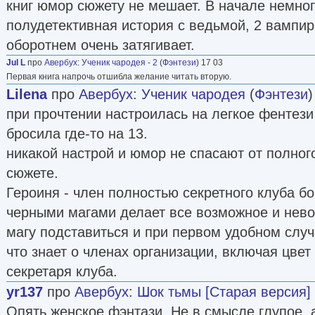
книг юмор сюжету не мешает. В начале немног
полудетективная история с ведьмой, 2 вампир
оборотнем очень затягивает.
Jul L
про
Авербух
:
Ученик чародея - 2
(
Фэнтези
) 17 03
Первая книга напрочь отшибла желание читать вторую.
Lilena
про
Авербух
:
Ученик чародея
(
Фэнтези
)
при прочтении настроилась на легкое фентези
бросила где-то на 13.
никакой настрой и юмор не спасают от полного
сюжете.
Героиня - член полностью секретного клуба б
черными магами делает все возможное и нево
магу подставиться и при первом удобном случ
что знает о членах организации, включая цве
секретаря клуба.
yr137
про
Авербух
:
Шок тьмы [Старая версия]
Опять женское фэнтази. Не в смысле глупое, 