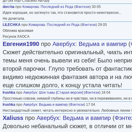
до сих пор! Спасибо Автору
dorcha
про
Комарова
:
Последний из Рода
(
Фэнтези
) 30 05
Идея хорошая, но затянуто так, что становится просто неинтересно...
Не дочитала.
LILECHKA
про
Комарова
:
Последний из Рода
(
Фэнтези
) 29 05
Обложка красивая
Рисунок ХАОСА
Евгения1990
про
Авербух
:
Ведьма и вампир
(
Сюжет действительно оригинальный, чиать ин
темы меня очень вывели из себя! Было неприя
второй парочки. Глупо требовать от фантасти
видимо недюжинная фантазия автора и на лю
еще слишком долго, к концу устала читать!
Irushka
про
Авербух
:
Шок тьмы [Старая версия]
(
Фэнтези
) 18 04
Простенько совсем, никакой глубины ни в чувствах, ни в переживаниях, ни в
Irushka
про
Авербух
:
Ведьма и вампир
(
Фэнтези
) 17 04
Нестандартный сюжет, читать интересно и увлекательно. Любовные линии 
Xaliuss
про
Авербух
:
Ведьма и вампир
(
Фэнте
Довольно небанальный сюжет, в отличии от м