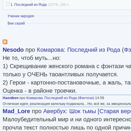
1.
Последний из Рода
1207K, 286 с.
Показать
Ученик чародея
Показать
Вне серий
Nesodo
про
Комарова
:
Последний из Рода
(
Фэ
Не то, чтоб муть...но:
1) Скрещивание женского романа с фэнтази ч
только у ОЧЕНЬ таоантливых получается.
2) Герои - картонно-постановочные, а жаль, та
Оценка - в районе троечки.
Haeniken
про
Комарова
:
Последний из Рода
(
Фэнтези
) 14 09
Отличная идея, реализация капельку подкачала... Но, всё же, за эмоциональ
Mad_Lore
про
Авербух
:
Шок тьмы [Старая вер
Малоубедительный мир и ни одного интересног
прочла текст полностью лишь по одной причине