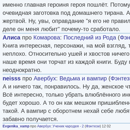
именно главная героиня героя пошлёт. Потому 
очевидная заготовка под домашнего тирана. А
жертвой. Ну, увы, оправдание "я его не прав
деле он меня любит" почему-то сработало.
Алисa
про
Комарова
:
Последний из Рода
(
Фэн
Книга интересная, персонажи, на мой взгляд,
неплохо. Относительно ушей и хвостов ничего 
наше время они торчат из каждой книги. Буду
неоднократно.
neisss
про
Авербух
:
Ведьма и вампир
(
Фэнтез
А и ничего так, понравилось. Ну да, женское чт
Всё интересно, только убрать влюблённого ин
будет хорошо. А то он как мешком пришиблен
такой. А вампир с оборотнем нехай себе любят
забавно получается.
Evgenika_vamp
про
Авербух
:
Ученик чародея - 2
(
Фэнтези
) 12 02