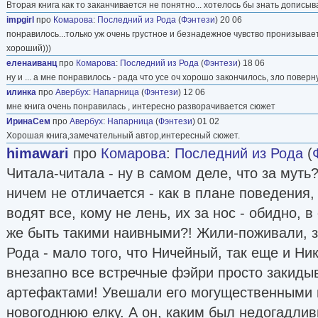
Вторая книга как то заканчивается не понятно... хотелось бы знать дописыв
impgirl
про
Комарова
:
Последний из Рода
(
Фэнтези
) 20 06
понравилось...только уж очень грустное и безнадежное чувство пронизывает
хороший)))
еленаиванц
про
Комарова
:
Последний из Рода
(
Фэнтези
) 18 06
ну и ... а мне понравилось - рада что усе оч хорошо закончилось, зло поверну
илинка
про
Авербух
:
Напарница
(
Фэнтези
) 12 06
мне книга очень понравилась , интересно разворачивается сюжет
ИринаСем
про
Авербух
:
Напарница
(
Фэнтези
) 01 02
Хорошая книга,замечательный автор,интересный сюжет.
himawari
про
Комарова
:
Последний из Рода
(
Читала-читала - ну в самом деле, что за муть
ничем не отличается - как в плане поведения,
водят все, кому не лень, их за нос - обидно, 
же быть такими наивными?! Жили-поживали, з
Рода - мало того, что Ничейный, так еще и Н
внезапно все встречные фэйри просто закиды
артефактами! Увешали его могущественными 
новогоднюю елку. А он, каким был недогадлив