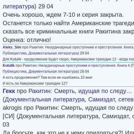
литература
) 29 04
Очень хорошо, ждем 7-10 и серия закрыта.
Останется только найти Американские трагеди
сказать все криминальные книги Ракитина зак
Оценка: отлично!
Aleks_Sim
про
Ракитин
:
Неординарные преступники и преступления. Книга
Публицистика
,
Документальная литература
) 29 04
Для Kutulik - продолжение будет скоро, Американские трагедии 12 - когда по
Kutulik
про
Ракитин
:
Неординарные преступники и преступления. Книга 4
(
П
Публицистика
,
Документальная литература
) 28 04
А есть продолжения? Там если не ошибаюсь 10 книг
И есть ли Американские трагедии 12?
Гекк
про
Ракитин
:
Смерть, идущая по следу… (
(
Документальная литература
,
Самиздат, сете
akrogis про Ракитин: Смерть, идущая по след
[СИ] (Документальная литература, Самиздат, 
03
Да бросьте, как это не к чему придраться?! И