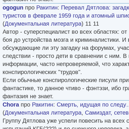
ogogun
про
Ракитин
:
Перевал Дятлова: загадк
туристов в феврале 1959 года и атомный шпи
(
Документальная литература
) 11 11
Автор - суперспециалист во всех областях: от
боя до устройства мозга и криминалистики. И 
обсуждающие ли эту загадку на форумах, уча
следствии - просто дети в сравнении с ним. В
информации, часто непроверяемой, что харак
конспирологических "трудов".
Если обычные конспирологические писули при
фантастике, то данное чтиво - фэнтэзи, ибо г
фантазия не знает.
Chora
про
Ракитин
:
Смерть, идущая по следу…
(
Документальная литература
,
Самиздат, сете
Группу Дятлова уже успели повесить на всех 
испытаний КГБ(???) и до снежного человека, з