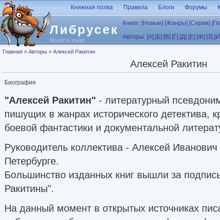
Перейти к основному содержанию
Книжная полка
Правила
Блоги
Форумы
Книги:
[Новые]
[Жанры]
[Серии]
[П
Либрусек
Авторы:
[А]
[Б]
[В]
[Г]
[Д]
[Е]
[Ж]
[З]
[И
Много книг
Вы здесь
Главная
»
Авторы
»
Алексей Ракитин
Алексей Ракитин
Биография
"Алексей Ракитин"
- литературный псевдоним
пишущих в жанрах исторического детектива, к
боевой фантастики и документальной литерат
Руководитель коллектива - Алексей Иванович 
Петербурге.
Большинство изданных книг вышли за подпись
Ракитины".
На данный момент в открытых источниках пис