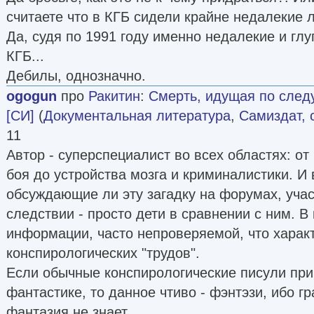
считаете что в КГБ сидели крайне недалекие 
Да, судя по 1991 году именно недалекие и гл
КГБ...
Дебилы, однозначно.
ogogun
про
Ракитин
:
Смерть, идущая по след
[СИ]
(
Документальная литература
,
Самиздат, 
11
Автор - суперспециалист во всех областях: от
боя до устройства мозга и криминалистики. И 
обсуждающие ли эту загадку на форумах, уча
следствии - просто дети в сравнении с ним. В
информации, часто непроверяемой, что харак
конспирологических "трудов".
Если обычные конспирологические писули при
фантастике, то данное чтиво - фэнтэзи, ибо г
фантазия не знает.