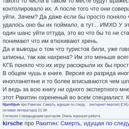
такого то числа в таком то месте будут враже
контолировало их. А после того что они сове
уйти. Зачем? Да даже если бы просто поняло ч
удалось оно бы их поймало, а тут... ИМХО У 
один шанс уйти оттуда, это во что бы то ни ст
понимают что им втюхивают хрень.
Да и выводы о том что туристов били, уже гово
шпионы, так как нахрена? Им это меньше всег
КГБ поняло что их игру расскрыли их бы прост
В общем чушь в книге. Версия из разряда иноп
инопланетяне и то более вписываются чем ш
И ведь за всю книгу ни одного экспертного м
этот Ракитин охрененый во всем специалист. К
NjamNjam
про
Ракитин
:
Смерть, идущая по следу… (интернет-версия) [СИ]
сетевая литература
) 21 09
Согласен с предыдущим оратором. Очень хорошая работа.
kirsche
про
Ракитин
:
Смерть, идущая по след