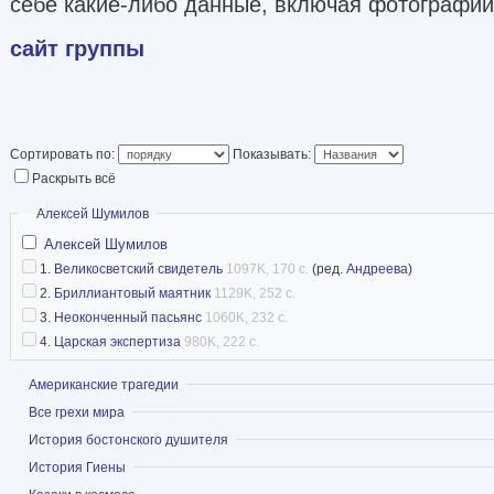
себе какие-либо данные, включая фотографии
сайт группы
Сортировать по:
Показывать:
Раскрыть всё
Скрыть
Алексей Шумилов
Алексей Шумилов
1.
Великосветский свидетель
1097K, 170 с.
(ред.
Андреева
)
2.
Бриллиантовый маятник
1129K, 252 с.
3.
Неоконченный пасьянс
1060K, 232 с.
4.
Царская экспертиза
980K, 222 с.
Показать
Американские трагедии
Показать
Все грехи мира
Показать
История бостонского душителя
Показать
История Гиены