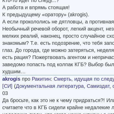
Кто-то идет по следу...?
А работа и впрямь стоящая!
К предыдущему «оратору» (akrogis).
А если прокололись не дятловцы, а противная
Необычный речевой оборот, легкий акцент, не
мелких реалий, наконец, просто случайное схо
знакомым? Т.е. есть подозрение, что тебя зап
глаз. До города, где можно затеряться, неделя
есть рация? Пожертвовать агентом и неприч
заведомо попасть под колпак КГБ? Выбор бы
худшим…
akrogis
про
Ракитин
:
Смерть, идущая по след
[СИ]
(
Документальная литература
,
Самиздат, 
03
Да бросьте, как это не к чему придраться?! И
считаете что в КГБ сидели крайне недалекие