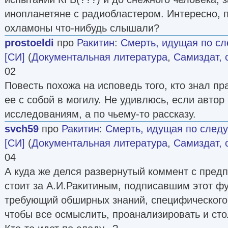
инопланетяне с радиобластером. Интересно, 
охламоны что-нибудь слышали?
prostoeldi
про
Ракитин
:
Смерть, идущая по сл
[СИ]
(
Документальная литература
,
Самиздат, 
02
Повесть похожа на исповедь того, кто знал пр
ее с собой в могилу. Не удивлюсь, если автор
исследованиям, а по чьему-то рассказу.
svch59
про
Ракитин
:
Смерть, идущая по следу
[СИ]
(
Документальная литература
,
Самиздат, 
04
А куда же делся развернутый коммент с предп
стоит за А.И.Ракитиным, подписавшим этот ф
требующий обширных знаний, специфического
чтобы все осмыслить, проанализировать и сто