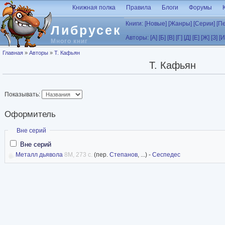
Перейти к основному содержанию
Книжная полка
Правила
Блоги
Форумы
Книги:
[Новые]
[Жанры]
[Серии]
[П
Либрусек
Авторы:
[А]
[Б]
[В]
[Г]
[Д]
[Е]
[Ж]
[З]
[И
Много книг
Вы здесь
Главная
»
Авторы
»
Т. Кафьян
Т. Кафьян
Показывать:
Оформитель
Скрыть
Вне серий
Вне серий
Металл дьявола
8M, 273 с.
(пер.
Степанов
, ...) -
Сеспедес