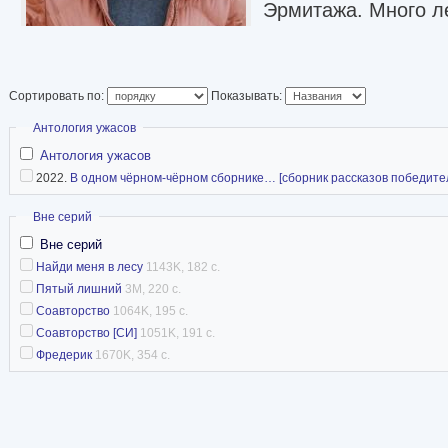
Эрмитажа. Много л
(фортепиано, хор),
триллеры, детектив
Young Adult, сказки
Сортировать по:
Показывать:
сценарии для квест
Скрыть
Антология ужасов
Один из администр
Антология ужасов
сообщества франшизы «Пила» («ВКонтакте», 5
2022.
В одном чёрном-чёрном сборнике… [сборник рассказов победителе
Автор издательства «РИПОЛ классик». В 2024
Скрыть
Вне серий
«Соавторство» издан в Эстонии на эстонском 
Вне серий
Найди меня в лесу
1143K, 182 с.
Instagram
Пятый лишний
3M, 220 с.
Соавторство
1064K, 195 с.
Соавторство [СИ]
1051K, 191 с.
Фредерик
1670K, 354 с.