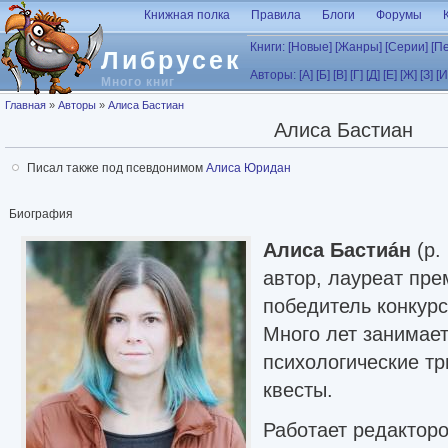
Перейти к основному содержанию
Книжная полка
Правила
Блоги
Форумы
Книги:
[Новые]
[Жанры]
[Серии]
[П
Либрусек
Авторы:
[А]
[Б]
[В]
[Г]
[Д]
[Е]
[Ж]
[З]
[И
Много книг
Вы здесь
Главная
»
Авторы
»
Алиса Бастиан
Алиса Бастиан
Писал также под псевдонимом
Алиса Юридан
Биография
Алиса Бастиáн
(р.
автор, лауреат пр
победитель конкурс
Много лет занимае
психологические тр
квесты.
Работает редакторо