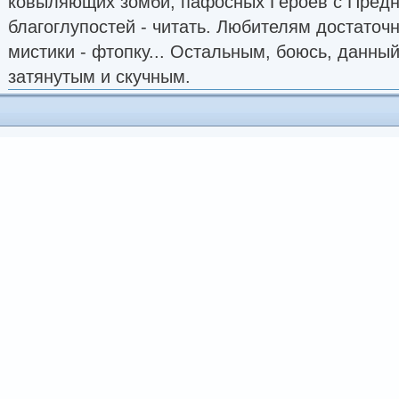
ковыляющих зомби, пафосных Героев с Предн
благоглупостей - читать. Любителям достато
мистики - фтопку... Остальным, боюсь, данны
затянутым и скучным.