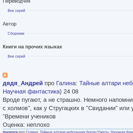
Переводчик
Показать
Вне серий
Автор
Показать
Сборники
Книги на прочих языках
Показать
Вне серий
дядя_Андрей
про
Галина
:
Тайные алтари неб
Научная фантастика
) 24 08
Вроде пугают, а не страшно. Немного напомни
с холмов", как у Стругацких в "Свидании" или
"Времени учеников
Оценка: неплохо
mysevra
про
Галина
:
Тайные алтари небольших богов
(
Ужасы
,
Научная фан