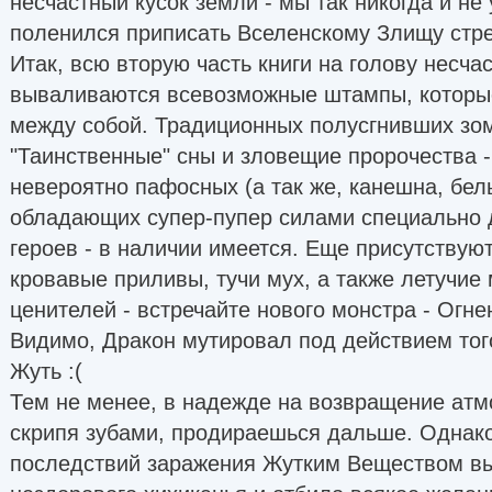
несчастный кусок земли - мы так никогда и не
поленился приписать Вселенскому Злищу стре
Итак, всю вторую часть книги на голову несча
вываливаются всевозможные штампы, которые
между собой. Традиционных полусгнивших зом
"Таинственные" сны и зловещие пророчества -
невероятно пафосных (а так же, канешна, бел
обладающих супер-пупер силами специально 
героев - в наличии имеется. Еще присутствую
кровавые приливы, тучи мух, а также летучие
ценителей - встречайте нового монстра - Огн
Видимо, Дракон мутировал под действием тог
Жуть :(
Тем не менее, в надежде на возвращение атм
скрипя зубами, продираешься дальше. Однако
последствий заражения Жутким Веществом в