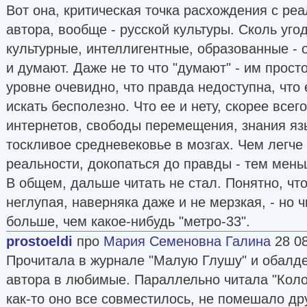
Вот она, критическая точка расхождения с реа
автора, вообще - русской культуры. Сколь уго
культурные, интеллигентные, образованные - о
и думают. Даже не то что "думают" - им прост
уровне очевидно, что правда недоступна, что е
искать бесполезно. Что ее и нету, скорее всег
интернетов, свободы перемещения, знания язы
тоскливое средневековье в мозгах. Чем легче 
реальности, докопаться до правды - тем мень
В общем, дальше читать не стал. Понятно, чт
неглупая, наверняка даже и не мерзкая, - но 
больше, чем какое-нибудь "метро-33".
prostoeldi
про
Мария Семеновна Галина
28 0
Прочитала в журнале "Малую Глушу" и обалде
автора в любимые. Параллельно читала "Коло
как-то оно все совместилось, не помешало дру