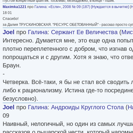
Пустой конфетный фантик. Тоскливо, безнадежно, в конце - пшик.
Maximka1221
про
Галина
:
«Если», 2008 № 09 (187) [Нуждается в вычитке]
(
Н
18 01
Спасибо!
за Далия ТРУСКИНОВСКАЯ. "РЕСУРС ОБЕТОВАННЫЙ" - рассказ просто суп
Joel
про
Галина
:
Сержант Ее Величества
(
Мис
Интересно. Думается мне, это еще одна попыт
плотно переплетенного с добром, что изгнав о
попрощаться и с другим. Хотя я знаю, что отв
Браун.
-
Четверка. Всё-таки, я бы не стал всё сводить 
либо к рационализму. Истина где-то посредине
безусловно).
Joel
про
Галина
:
Андроиды Круглого Стола
(
Н
09
Наивный, нелогичный, но один из самых лучш
рассказов о рыцарской чести, который напомн