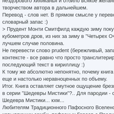
нездорового хихиканья и отбило всякое желан
творчеством автора в дальнейшем.
Перевод - слов нет. В прямом смысле у перев
словарный запас :)
> Прудент Монти Смитфилд каждую зиму поку
кубометров дров, из них за зиму в "Четырех О
лучшем случае половина.
Не перевести слово prudent (бережливый, за
контексте - все равно что просто транслитери
последующий текст в кириллицу :)
К тому же абсолютно непонятно, почему книга
еще и настолько неравноценных по объему.
Итог. Книга оставляет смутное ощущение брез
в серии "Шедевры Мистики"?.. Для пародии -
Шедевра Мистики... кхм...
Любителям Традиционного Пафосного Вселенс