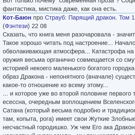
Вот только почему "современная проза"? Соц
фантастика, мистика даже, как она есть.
Кот-Баюн
про
Страуб
:
Парящий дракон. Том 1
(
Фэнтези
) 22 08
Сказать, что книга меня разочаровала - значит
Такое хорошо читать под настроение... Начало
обволакивающая атмосфера... Катастрофа на 
оружия весьма органично совмещается со сму
историей некоего маленького богатого городка
образ Дракона - непонятного (вначале) сущест
какое-то отношение ко всему этому...
... и которое уже во второй половине первого
есессна, очередным воплощением Вселенског
Сатана (который весьма подробно и традицион
там, копыта, рога) имеет свои Жуткие Злобны
несчастный городишко. Уж чем Его ака Дракон