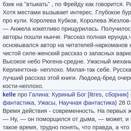
бзик на "втыкать" , по Фрейду как говорится. Р
Хотя местами вызывает интерес. Глубокое бур
про кули. Королева Кубков, Королева Жезлов
— Анжела кокетливо прищурилась. Получилос
авторы пошли нынче. Рассказ полная ерунда,
основывался автор на читателей-наркоманов к
чистой силе-женский рассказ о запасных вари
Высокое небо Рюгена-средне. Ужасный механ
Керлингтона- неплохо. Милая-так себе. Русск
лучший рассказ этой книги. Людоед-бред очер
кости-неплохо.
kelle
про
Галина
:
Куриный Бог [litres, сборник]
фантастика
,
Ужасы
,
Научная фантастика
) 28 0
Время действия - современность. На первых ж
— Ну, — он поморщился от дыма, — может, и 
такое время, трудно понять, что правда, а что