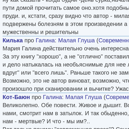
пути домой прочитать самое оно.хотя подобн
пруди. и, кстати, сразу видно что автор - мил
подвержены болезням в этом произведении 
мужественны и решительны
Килька
про
Галина
:
Малая Глуша
(
Современн
Мария Галина действительно очень интересна
За эту книгу "хорошо", а не "отлично" поставил
и дело натыкалась на необъяснимые для нее 
вдруг" или "всего лишь". Раньше такого не за
Возможно, это не автор виноват, возможно, чт
произошло при сканировании и вычитке? Ужас
Кот-Баюн
про
Галина
:
Малая Глуша
(
Совреме
Великолепно. Обе повести. Живое и дышит. Во
нами, смотрит нам в затылок. И так обыденно,
нам - мертвые? И что - мы им?..