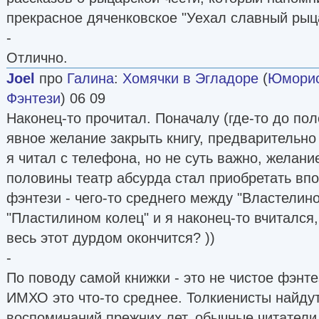
прекрасное дяченковское "Уехал славный рыц
-
Отлично.
Joel
про
Галина
:
Хомячки в Эгладоре
(
Юморис
Фэнтези
) 06 09
Наконец-то прочитал. Поначалу (где-то до по
явное желание закрыть книгу, предварительно
я читал с телефона, но не суть важно, желание
половины театр абсурда стал приобретать вп
фэнтези - чего-то среднего между "Властелин
"Пластилином колец" и я наконец-то вчитался,
весь этот дурдом окончится? ))
-
По поводу самой книжки - это не чистое фэнте
ИМХО это что-то среднее. Толкиенисты найдут 
воспоминаний прежних лет, обычные читатели