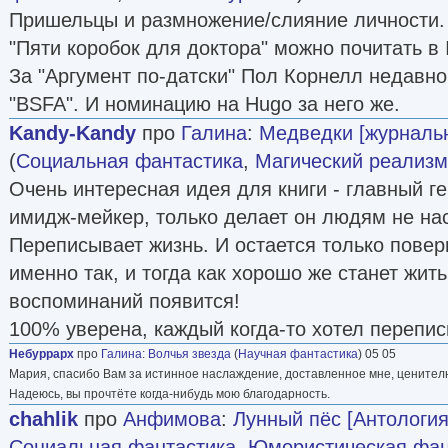
Пришельцы и размножение/слияние личности.
"Пяти коробок для доктора" можно почитать в 
За "Аргумент по-датски" Пол Корнелл недавн
"BSFA". И номинацию на Hugo за него же.
Kandy-Kandy
про
Галина
:
Медведки [журналь
(
Социальная фантастика
,
Магический реализм
Очень интересная идея для книги - главный ге
имидж-мейкер, только делает он людям не на
Переписывает жизнь. И остается только повер
именно так, и тогда как хорошо же станет жит
воспоминаний появится!
100% уверена, каждый когда-то хотел перепи
Небуррарх
про
Галина
:
Волчья звезда
(
Научная фантастика
) 05 05
Мария, спасибо Вам за истинное наслаждение, доставленное мне, ценител
Надеюсь, вы прочтёте когда-нибудь мою благодарность.
chahlik
про
Анфимова
:
Лунный пёс [Антология
Социальная фантастика
,
Юмористическая фан