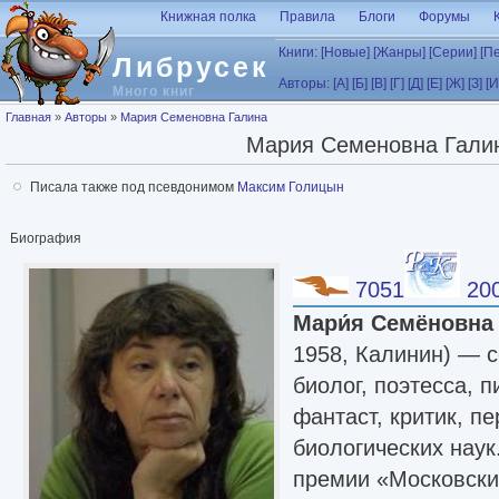
Перейти к основному содержанию
Книжная полка
Правила
Блоги
Форумы
Книги:
[Новые]
[Жанры]
[Серии]
[П
Либрусек
Авторы:
[А]
[Б]
[В]
[Г]
[Д]
[Е]
[Ж]
[З]
[И
Много книг
Вы здесь
Главная
»
Авторы
»
Мария Семеновна Галина
Мария Семеновна Гали
Писала также под псевдонимом
Максим Голицын
Биография
7051
20
Мари́я Семёновна 
1958, Калинин) — с
биолог, поэтесса, 
фантаст, критик, п
биологических нау
премии «Московский