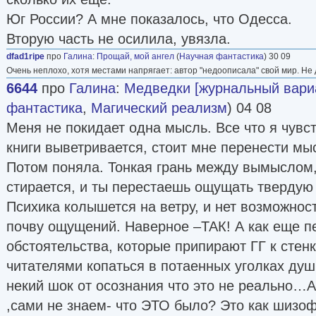
Юг России? А мне показалось, что Одесса.
Вторую часть не осилила, увязла.
dfad1ripe
про
Галина
:
Прощай, мой ангел
(
Научная фантастика
) 30 09
Очень неплохо, хотя местами напрягает: автор "недоописала" свой мир. Не д
6644
про
Галина
:
Медведки [журнальный вари
фантастика
,
Магический реализм
) 04 08
Меня не покидает одна мысль. Все что я чувс
книги выветривается, стоит мне перенести мыс
Потом поняла. Тонкая грань между вымыслом
стирается, и ты перестаешь ощущать твердую 
Психика колышется на ветру, и нет возможнос
почву ощущений. Наверное –ТАК! А как еще пе
обстоятельства, которые припирают ГГ к стенк
читателями копаться в потаенных уголках ду
некий шок от осознания что это не реально…А
,сами не знаем- что ЭТО было? Это как шиз