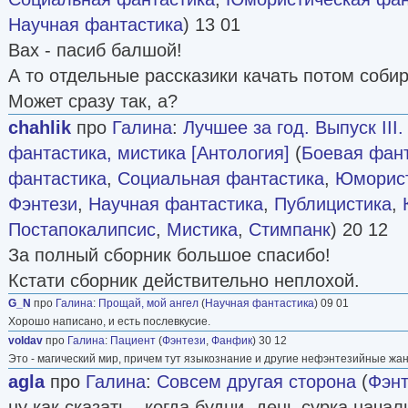
Научная фантастика
) 13 01
Вах - пасиб балшой!
А то отдельные рассказики качать потом собира
Может сразу так, а?
chahlik
про
Галина
:
Лучшее за год. Выпуск III
фантастика, мистика [Антология]
(
Боевая фан
фантастика
,
Социальная фантастика
,
Юморист
Фэнтези
,
Научная фантастика
,
Публицистика
,
Постапокалипсис
,
Мистика
,
Стимпанк
) 20 12
За полный сборник большое спасибо!
Кстати сборник действительно неплохой.
G_N
про
Галина
:
Прощай, мой ангел
(
Научная фантастика
) 09 01
Хорошо написано, и есть послевкусие.
voldav
про
Галина
:
Пациент
(
Фэнтези
,
Фанфик
) 30 12
Это - магический мир, причем тут языкознание и другие нефэнтезийные жа
agla
про
Галина
:
Совсем другая сторона
(
Фэнт
ну как сказать - когда будни -день сурка,нача