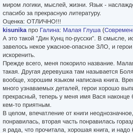
миром логики, мыслей, жизни. Язык - наслажд
спасибо за прекрасную литературу.
Оценка: ОТЛИЧНО!!!
kisunika
про
Галина
:
Малая Глуша
(
Современ
А это такой "Дин Кунц по-русски". В смысле, и
завелось некое ужасное-опасное ЗЛО, и герои
искоренить.
Прежде всего, меня покорило название. Мала
такая. Другая деревушка там называется Боля
вообще, хорошим языком написана книга. Врем
много узнаваемых деталей, герои хорошо вып
прекрасный, теперь у меня имя Вася наконце 
кем-то приятным.
В целом, впечатление от книги неоднозначное,
понравилась, вторая часть понравилась гора
я рада, что прочитала, хорошая книга, и надо