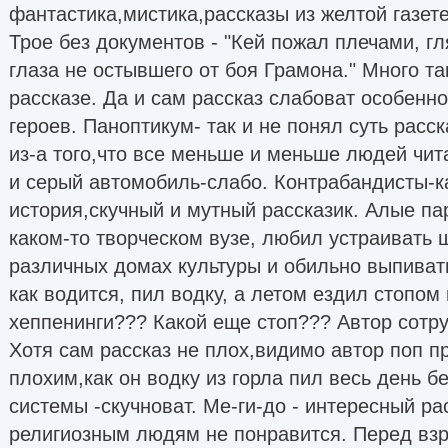
фантастика,мистика,рассказы из желтой газете
Трое без документов - "Кей пожал плечами, г
глаза не остывшего от боя Грамона." Много т
рассказе. Да и сам рассказ слабоват особенно
героев. Паноптикум- так и не понял суть расс
из-а того,что все меньше и меньше людей чит
и серый автомобиль-слабо. Контрабандисты-к
история,скучный и мутный рассказик. Алые па
каком-то творческом вузе, любил устраивать
различных домах культуры и обильно выпивать
как водится, пил водку, а летом ездил стопом н
хеппенинги??? Какой еще стоп??? Автор сотру
Хотя сам рассказ не плох,видимо автор поп п
плохим,как он водку из горла пил весь день бе
системы -скучноват. Ме-ги-до - интересный ра
религиозным людям не понравится. Перед вз