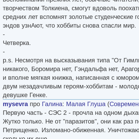
творчеством Толкиена, смогут вдоволь поохат
средних лет вспомнят золотые студенческие г
эндов узнАют, что хоббиты снова спасли мир.
-
Четверка.
-
p.s. Несмотря на высказывания типа "От Гимл
никакого, Боромира нет, Гэндальфа нет, Араго
и вполне мягкая книжка, написанная с юмором
двум незадачливым героям-хоббитам - молод
девушке Генке.
mysevra
про
Галина
:
Малая Глуша
(
Современ
Первую часть - СЭС 2 - прочла на одном дыхан
Жутко только. Не от "паразитов", они как раз 
Петрищенко. Изломано-обиженная. Уничтожающ
сколько их еще.