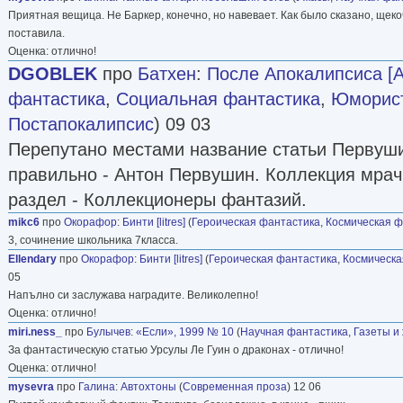
Приятная вещица. Не Баркер, конечно, но навевает. Как было сказано, щекоч
поставила.
Оценка: отлично!
DGOBLEK
про
Батхен
:
После Апокалипсиса [А
фантастика
,
Социальная фантастика
,
Юморист
Постапокалипсис
) 09 03
Перепутано местами название статьи Первуши
правильно - Антон Первушин. Коллекция мрач
раздел - Коллекционеры фантазий.
mikc6
про
Окорафор
:
Бинти [litres]
(
Героическая фантастика
,
Космическая ф
3, сочинение школьника 7класса.
Ellendary
про
Окорафор
:
Бинти [litres]
(
Героическая фантастика
,
Космическа
05
Напълно си заслужава наградите. Великолепно!
Оценка: отлично!
miri.ness_
про
Булычев
:
«Если», 1999 № 10
(
Научная фантастика
,
Газеты и
За фантастическую статью Урсулы Ле Гуин о драконах - отлично!
Оценка: отлично!
mysevra
про
Галина
:
Автохтоны
(
Современная проза
) 12 06