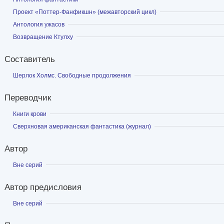
Показать
Проект «Поттер-Фанфикшн» (межавторский цикл)
Показать
Антология ужасов
Показать
Возвращение Ктулху
Составитель
Показать
Шерлок Холмс. Свободные продолжения
Переводчик
Показать
Книги крови
Показать
Сверхновая американская фантастика (журнал)
Автор
Показать
Вне серий
Автор предисловия
Показать
Вне серий