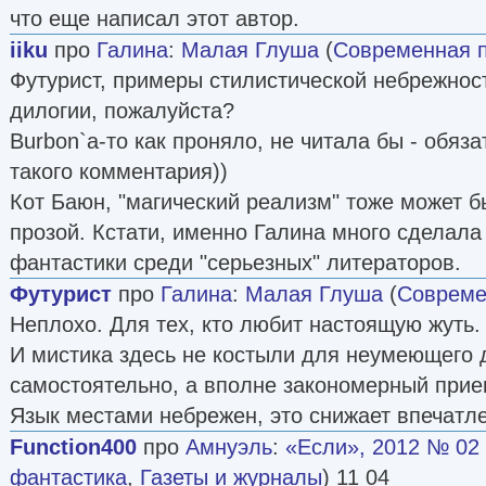
что еще написал этот автор.
iiku
про
Галина
:
Малая Глуша
(
Современная 
Футурист, примеры стилистической небрежност
дилогии, пожалуйста?
Burbon`а-то как проняло, не читала бы - обяз
такого комментария))
Кот Баюн, "магический реализм" тоже может 
прозой. Кстати, именно Галина много сделал
фантастики среди "серьезных" литераторов.
Футурист
про
Галина
:
Малая Глуша
(
Совреме
Неплохо. Для тех, кто любит настоящую жуть.
И мистика здесь не костыли для неумеющего 
самостоятельно, а вполне закономерный прие
Язык местами небрежен, это снижает впечатле
Function400
про
Амнуэль
:
«Если», 2012 № 02 
фантастика
,
Газеты и журналы
) 11 04