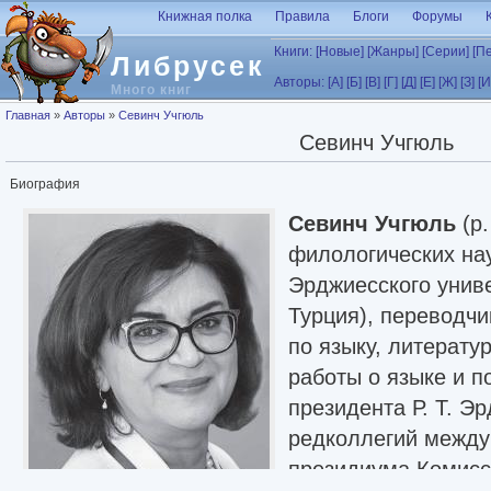
Перейти к основному содержанию
Книжная полка
Правила
Блоги
Форумы
Книги:
[Новые]
[Жанры]
[Серии]
[П
Либрусек
Авторы:
[А]
[Б]
[В]
[Г]
[Д]
[Е]
[Ж]
[З]
[И
Много книг
Вы здесь
Главная
»
Авторы
»
Севинч Учгюль
Севинч Учгюль
Биография
Севинч Учгюль
(р.
филологических на
Эрджиесского униве
Турция), переводчи
по языку, литерату
работы о языке и п
президента Р. Т. Э
редколлегий между
президиума Комисс