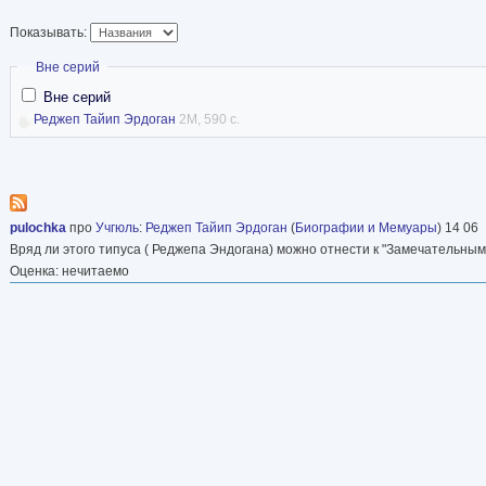
славян Международ
Показывать:
славистов.
Скрыть
Вне серий
Преподавала в вузах разных стран, в том чис
Вне серий
филолог и социально активный интеллектуал, 
Реджеп Тайип Эрдоган
2M, 590 с.
академическую точность с глубоким понимани
общественных процессов, что позволило ей с
объективную биографию президента, в которой
pulochka
про
Учгюль
:
Реджеп Тайип Эрдоган
(
Биографии и Мемуары
) 14 06
контексте эпохи.
Вряд ли этого типуса ( Реджепа Эндогана) можно отнести к "Замечательным
Оценка: нечитаемо