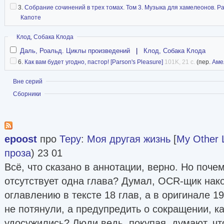
3.
Собрание сочинений в трех томах. Том 3. Музыка для хамелеонов. Р
Капоте
Скрыть
Клод, Собака Клода
Даль, Роальд. Циклы произведений
|
Клод, Собака Клода
6.
Как вам будет угодно, пастор! [Parson's Pleasure]
101K, 21 с.
(пер.
Аме
Показать
Вне серий
Показать
Сборники
epoost
про
Теру
:
Моя другая жизнь
[
My Other L
проза
) 23 01
Всё, что сказано в аннотации, верно. Но поч
отсутствует одна глава? Думал, OCR-щик накос
оглавлению в тексте 18 глав, а в оригинале 1
не потянули, а предупредить о сокращении, ка
удосужились? Люди ведь, покупая, думают, ч