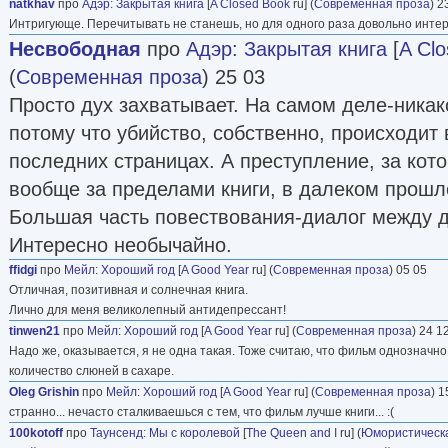
natkhav
про
Адэр
:
Закрытая книга
[
A Closed Book
ru] (
Современная проза
) 2
Интригующе. Перечитывать не станешь, но для одного раза довольно интер
Несвободная
про
Адэр
:
Закрытая книга
[
A Cl
(
Современная проза
) 25 03
Просто дух захватывает. На самом деле-никако
потому что убийство, собственно, происходит 
последних страницах. А преступление, за кот
вообще за пределами книги, в далеком прошло
Большая часть повествования-диалог между 
Интересно необычайно.
ffidgi
про
Мейл
:
Хороший год
[
A Good Year
ru] (
Современная проза
) 05 05
Отличная, позитивная и солнечная книга.
Лично для меня великолепный антидепрессант!
tinwen21
про
Мейл
:
Хороший год
[
A Good Year
ru] (
Современная проза
) 24 1
Надо же, оказывается, я не одна такая. Тоже считаю, что фильм однозначн
количество слюней в сахаре.
Oleg Grishin
про
Мейл
:
Хороший год
[
A Good Year
ru] (
Современная проза
) 1
странно... нечасто сталкиваешься с тем, что фильм лучше книги... :(
100kotoff
про
Таунсенд
:
Мы с королевой
[
The Queen and I
ru] (
Юмористическ