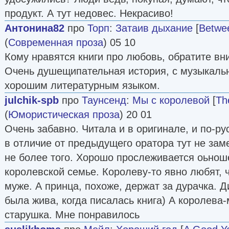
продукт. А тут недовес. Некрасиво!
Антонина82
про
Торп
:
Затаив дыхание
[
Betwe
(
Современная проза
) 05 10
Кому нравятся книги про любовь, обратите вн
Очень душещипательная история, с музыкаль
хорошим литературным языком.
julchik-spb
про
Таунсенд
:
Мы с королевой
[
Th
(
Юмористическая проза
) 20 01
Очень забавно. Читала и в оригинале, и по-рус
в отличие от предыдущего оратора тут не за
не более того. Хорошо прослеживается оьнош
королевской семье. Королеву-то явно любят, 
муже. А принца, похоже, держат за дурачка. Д
была жива, когда писалась книга) А королева
старушка. Мне понравилось