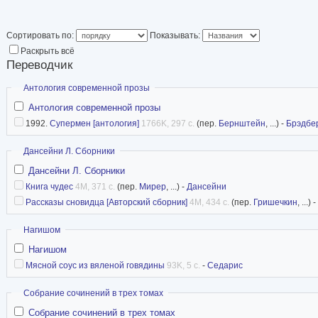
ирландской литерат
Название премии «
Сортировать по:
Показывать:
Раскрыть всё
соответствует герб
Переводчик
прозы, а «единорог
Скрыть
Антология современной прозы
поэзии). Но из года в год номинации меняются
Антология современной прозы
постоянная номинация, а вторая номинация – 
1992.
Супермен [антология]
1766K, 297 с.
(пер.
Бернштейн
, ...) -
Брэдбе
этом году в номинации «проза» победила Ин
переводчик романа Питера Акройда «Лондонск
Скрыть
Дансейни Л. Сборники
вышла в журнале «Иностранная литература»
Дансейни Л. Сборники
Книга чудес
4M, 371 с.
(пер.
Мирер
, ...) -
Дансейни
источник
Рассказы сновидца [Авторский сборник]
4M, 434 с.
(пер.
Гришечкин
, ...) -
Скрыть
Нагишом
Нагишом
Мясной соус из вяленой говядины
93K, 5 с.
-
Седарис
Скрыть
Собрание сочинений в трех томах
Собрание сочинений в трех томах