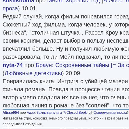
suslikhoma
про
Мейл
:
Хороший год
[
A Good Y
проза
) 10 01
Редкий случай, когда фильм понравился горазд
Сюжетный ход фильма, когда человек, у которо
бизнеса", "столичная штучка", Рассел Кроу кра
своим корням, делает выбор в пользу неспешн
впечатлил больше. Ну и получил любимую жен
разочаровала, то ли Мейл подкачал, то ли пер
nyta-74
про
Браун
:
Сокровенные тайны [= За 
(
Любовные детективы
) 20 09
Понравилась книга. Интрига с убийцей матери
финала романа. Правда в процессе чтения воз
автор умело сводила их все на нет, что очень 
любовная линия в романе без "соплей", что т
Alisse954
про
Адэр
:
Закрытая книга
[
A Closed Book
ru] (
Современная проза
)
Читается быстро, концовка, немного предсказуема, но это ни в коем разе не
оправдывает ожидания.