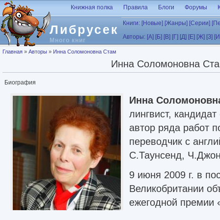
Перейти к основному содержанию
Книжная полка
Правила
Блоги
Форумы
Книги:
[Новые]
[Жанры]
[Серии]
[П
Либрусек
Авторы:
[А]
[Б]
[В]
[Г]
[Д]
[Е]
[Ж]
[З]
[И
Много книг
Вы здесь
Главная
»
Авторы
»
Инна Соломоновна Стам
Инна Соломоновна Ст
Биография
Инна Соломоновн
лингвист, кандидат
автор ряда работ п
переводчик с англи
С.Таунсенд, Ч.Джон
9 июня 2009 г. в по
Великобритании об
ежегодной премии 
лучший перевод со