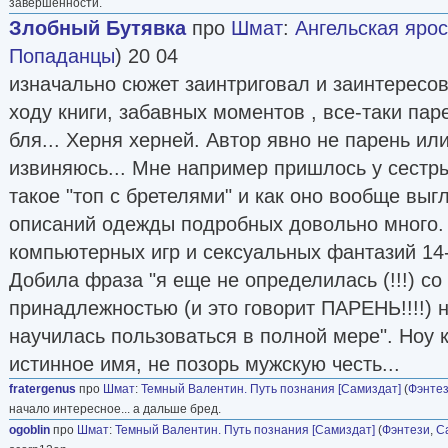
завершенности.
Злобный Бутявка
про
Шмат
:
Ангельская ярость
Попаданцы
) 20 04
изначально сюжет заинтриговал и заинтересов
ходу книги, забавных моментов , все-таки паре
бля... Херня херней. Автор явно не парень ил
извиняюсь... Мне например пришлось у сестры
такое "топ с бретелями" и как оно вообще выгл
описаний одежды подробных довольно много.
компьютерных игр и сексуальных фантазий 14
Добила фраза "я еще не определилась (!!!) со
принадлежностью (и это говорит ПАРЕНЬ!!!!)
научилась пользоваться в полной мере". Ноу 
истинное имя, не позорь мужскую честь...
fratergenus
про
Шмат
:
Темный Валентин. Путь познания [Самиздат]
(
Фэнте
начало интересное... а дальше бред.
ogoblin
про
Шмат
:
Темный Валентин. Путь познания [Самиздат]
(
Фэнтези
,
С