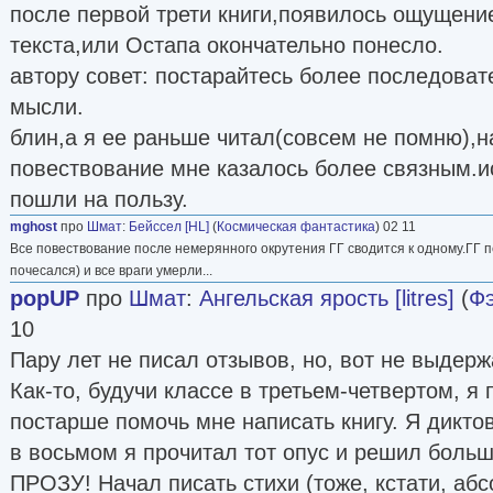
после первой трети книги,появилось ощущение
текста,или Остапа окончательно понесло.
автору совет: постарайтесь более последоват
мысли.
блин,а я ее раньше читал(совсем не помню),н
повествование мне казалось более связным.и
пошли на пользу.
mghost
про
Шмат
:
Бейссел [HL]
(
Космическая фантастика
) 02 11
Все повествование после немерянного окрутения ГГ сводится к одному.ГГ п
почесался) и все враги умерли...
popUP
про
Шмат
:
Ангельская ярость [litres]
(
Фэ
10
Пару лет не писал отзывов, но, вот не выдерж
Как-то, будучи классе в третьем-четвертом, я
постарше помочь мне написать книгу. Я дикто
в восьмом я прочитал тот опус и решил бо
ПРОЗУ! Начал писать стихи (тоже, кстати, аб