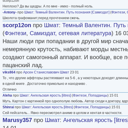
scorp12on
Неплохо? Да вы щедры. А по мне - имхо - полный ноль.
-Antony-
про
Шмат
:
Темный Валентин. Путь познания [Самиздат]
(
Фэнтези
,
Школота графоманит,перед прочтением сжечь.
scorp12on
про
Шмат
:
Темный Валентин. Путь 
(
Фэнтези
,
Самиздат, сетевая литература
) 16 0
Наши люди при попадании в другой мир снач
немерянную крутость, набивают морды местн
создают самогонный аппарат. И вообще, все 
пацанский лад.
viks864
про
Арсен Станиславович Шмат
23 01
То , что другие аффторы растягивают на 5-6 , а у некоторых доходят длинны
в одной книге . Достаточно прикольно и находчиво .
Отлично
Aleha
про
Шмат
:
Ангельская ярость [litres]
(
Фэнтези
,
Попаданцы
) 15 01
Муть. Картон с картинкой про однополую любовь. Автор сходи к доктору, вдр
Shinrai
про
Шмат
:
Ангельская ярость [litres]
(
Фэнтези
,
Попаданцы
) 15 01
Сей пейсатель... Явно пересмотрел аниме в целом и хентая в частности.
Marusy357
про
Шмат
:
Ангельская ярость [litres
14 01