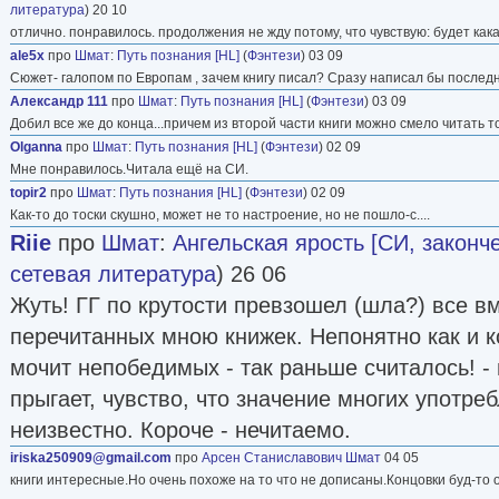
литература
) 20 10
отлично. понравилось. продолжения не жду потому, что чувствую: будет как
ale5x
про
Шмат
:
Путь познания [HL]
(
Фэнтези
) 03 09
Сюжет- галопом по Европам , зачем книгу писал? Сразу написал бы последню
Александр 111
про
Шмат
:
Путь познания [HL]
(
Фэнтези
) 03 09
Добил все же до конца...причем из второй части книги можно смело читать т
Olganna
про
Шмат
:
Путь познания [HL]
(
Фэнтези
) 02 09
Мне понравилось.Читала ещё на СИ.
topir2
про
Шмат
:
Путь познания [HL]
(
Фэнтези
) 02 09
Как-то до тоски скушно, может не то настроение, но не пошло-с....
Riie
про
Шмат
:
Ангельская ярость [СИ, законч
сетевая литература
) 26 06
Жуть! ГГ по крутости превзошел (шла?) все вм
перечитанных мною книжек. Непонятно как и к
мочит непобедимых - так раньше считалось! -
прыгает, чувство, что значение многих употр
неизвестно. Короче - нечитаемо.
iriska250909@gmail.com
про
Арсен Станиславович Шмат
04 05
книги интересные.Но очень похоже на то что не дописаны.Концовки буд-то 