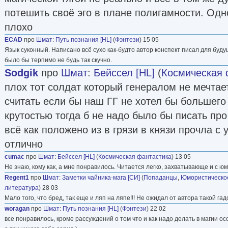
потешить своё эго в плане полигамности. Одн
плохо
ECAD
про
Шмат
:
Путь познания [HL]
(
Фэнтези
) 15 05
Язык суконный. Написано всё сухо как-будто автор конспект писал для будуще
было бы терпимо не будь так скучно.
Sodgik
про
Шмат
:
Бейссел [HL]
(
Космическая 
плох тот солдат который генералом не мечтает
считать если бы наш ГГ не хотел бы большего
крутостью тогда б не надо было бы писать про 
всё как положено из в грязи в князи прочла с
отлично
cumac
про
Шмат
:
Бейссел [HL]
(
Космическая фантастика
) 13 05
Не знаю, кому как, а мне понравилось. Читается легко, захватывающе и с ю
Regent1
про
Шмат
:
Заметки чайника-мага [СИ]
(
Попаданцы
,
Юмористическо
литература
) 28 03
Мало того, что бред, так еще и ляп на ляпе!!! Не ожидал от автора такой гад
woragan
про
Шмат
:
Путь познания [HL]
(
Фэнтези
) 22 02
все понравилось, кроме рассуждений о том что и как надо делать в магии ос