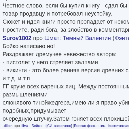
Честное слово, если бы купил книгу - сдал бы
товар продавцу и потребовал неустойку.
Сюжет и идея книги просто пропадает от неко
Простите, ради бога, за злобство в комментар
Surov1802
про
Шмат
:
Темный Валентин
(
Фэнт
Бойко написано,но!
Раздражает дремучее невежество автора:
- пистолет у него стреляет залпами
- викинги - это более ранняя версия древних 
и т.д. и т.п.
ГГ круче всех вареных яиц. Между постоянн
размышлениями
слюнявого тинэйжедгера,имею ли я право уби
подобных,придумывает
очередную штучку.Затем гоняет всех плохишей
-diller-
про
Шмат
:
Бейссел [СИ, закончено]
(
Боевая фантастика
,
Космическая