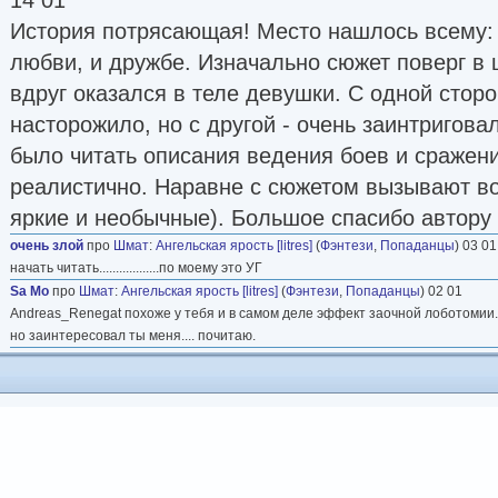
История потрясающая! Место нашлось всему: 
любви, и дружбе. Изначально сюжет поверг в 
вдруг оказался в теле девушки. С одной стор
насторожило, но с другой - очень заинтригова
было читать описания ведения боев и сражени
реалистично. Наравне с сюжетом вызывают во
яркие и необычные). Большое спасибо автору
очень злой
про
Шмат
:
Ангельская ярость [litres]
(
Фэнтези
,
Попаданцы
) 03 01
начать читать..................по моему это УГ
Sa Mo
про
Шмат
:
Ангельская ярость [litres]
(
Фэнтези
,
Попаданцы
) 02 01
Andreas_Renegat похоже у тебя и в самом деле эффект заочной лоботомии...
но заинтересовал ты меня.... почитаю.