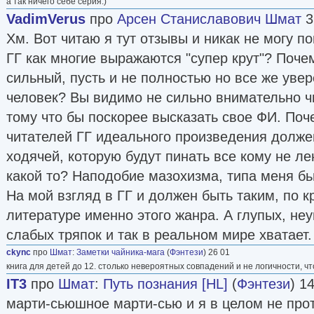
а так ничего себе серия.)
VadimVerus
про
Арсен Станиславович Шмат
3
Хм. Вот читаю я тут отзывы и никак не могу по
ГГ как многие выражаются "супер крут"? Поче
сильный, пусть и не полностью но все же уве
человек? Вы видимо не сильно внимательно чи
тому что бы поскорее высказать свое ФИ. Поч
читателей ГГ идеального произведения долж
ходячей, которую будут пинать все кому не ле
какой то? Наподобие мазохизма, типа меня бь
На мой взгляд в ГГ и должен быть таким, по к
литературе именно этого жанра. А глупых, не
слабых тряпок и так в реальном мире хватает.
ckync
про
Шмат
:
Заметки чайника-мага
(
Фэнтези
) 26 01
книга для детей до 12. столько невероятных совпадений и не логичности, чт
IT3
про
Шмат
:
Путь познания [HL]
(
Фэнтези
) 1
марти-сьюшное марти-сью и я в целом не про