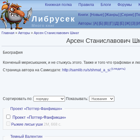
Перейти к основному содержанию
Книжная полка
Правила
Блоги
Форумы
Книги:
[Новые]
[Жанры]
[Серии]
[П
Либрусек
Авторы:
[А]
[Б]
[В]
[Г]
[Д]
[Е]
[Ж]
[З]
[И
Много книг
Вы здесь
Главная
»
Авторы
»
Арсен Станиславович Шмат
Арсен Станиславович Ш
Биография
Конченый мерисьюшник, и не стыжусь этого. Также и того что графоман и л
(следить)
Страница автора на Самиздате:
http://samlib.ru/s/shmat_a_s/.
Сортировать по:
Показывать:
Скрыть
Проект «Поттер-Фанфикшн»
Проект «Поттер-Фанфикшн»
Рыжие лисьи уши
2M, 668 с.
Скрыть
Темный Валентин