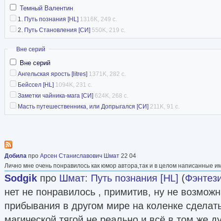
Темный Валентин
1.
Путь познания [HL]
1316K, 249 с.
2.
Путь Становления [СИ]
550K, 219 с.
Скрыть
Вне серий
Вне серий
Ангельская ярость [litres]
1371K, 282 с.
Бейссел [HL]
1094K, 231 с.
Заметки чайника-мага [СИ]
624K, 268 с.
Масть путешественника, или Допрыгался [СИ]
211K, 91 с.
Добила
про
Арсен Станиславович Шмат
22 04
Лично мне очень понравилось как юмор автора,так и в целом написанные и
Sodgik
про
Шмат
:
Путь познания [HL]
(
Фэнтез
нет не понравилось , примитив, ну не возможн
прибывания в другом мире на коленке сделат
магической тягой не реально и всё в том же ду