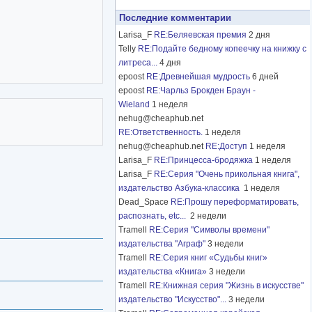
Последние комментарии
Larisa_F
RE:Беляевская премия
2 дня
Telly
RE:Подайте бедному копеечку на книжку с
литреса...
4 дня
epoost
RE:Древнейшая мудрость
6 дней
epoost
RE:Чарльз Брокден Браун -
Wieland
1 неделя
nehug@cheaphub.net
RE:Ответственность.
1 неделя
nehug@cheaphub.net
RE:Доступ
1 неделя
Larisa_F
RE:Принцесса-бродяжка
1 неделя
Larisa_F
RE:Серия "Очень прикольная книга",
издательство Азбука-классика
1 неделя
Dead_Space
RE:Прошу переформатировать,
распознать, etc...
2 недели
Tramell
RE:Серия "Символы времени"
издательства "Аграф"
3 недели
Tramell
RE:Серия книг «Судьбы книг»
издательства «Книга»
3 недели
Tramell
RE:Книжная серия "Жизнь в искусстве"
издательство "Искусство"...
3 недели