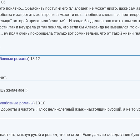
0 06
то понятно... Объяснить поступки его (гл.злодея) не может никто, даже сам 
 ребенка и запретить их встречи, а может и нет... вообщем сплошные противор
евица", которой привалило "счастье"... И вроде бы должна она как-то поменят
ости, так и неузрела (я так поняла, что если бы Александр не вмешался, то он
.. ну прям очень похорошела (только вот сомнительно, что от такой жизни "н
.
бовные романы
) 18 12
нет.
ешь желаемое :)
 любовные романы
) 13 10
 доброты и чистоты. Плюс великолепный язык - настоящий русский, а не то у
ает что, махнул рукой и решил, что не стоит. Если дальше складывания букв