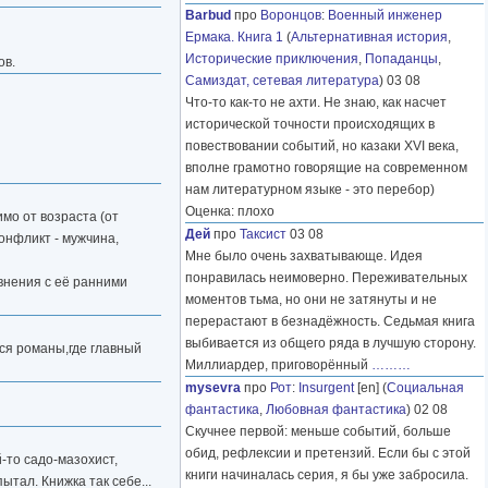
Barbud
про
Воронцов
:
Военный инженер
Ермака. Книга 1
(
Альтернативная история
,
Исторические приключения
,
Попаданцы
,
ов.
Самиздат, сетевая литература
) 03 08
Что-то как-то не ахти. Не знаю, как насчет
исторической точности происходящих в
повествовании событий, но казаки XVI века,
вполне грамотно говорящие на современном
нам литературном языке - это перебор)
Оценка: плохо
имо от возраста (от
Дей
про
Таксист
03 08
онфликт - мужчина,
Мне было очень захватывающе. Идея
понравилась неимоверно. Переживательных
авнения с её ранними
моментов тьма, но они не затянуты и не
перерастают в безнадёжность. Седьмая книга
выбивается из общего ряда в лучшую сторону.
тся романы,где главный
Миллиардер, приговорённый
………
mysevra
про
Рот
:
Insurgent
[en] (
Социальная
фантастика
,
Любовная фантастика
) 02 08
Скучнее первой: меньше событий, больше
обид, рефлексии и претензий. Если бы с этой
-то садо-мазохист,
книги начиналась серия, я бы уже забросила.
ытал. Книжка так себе...