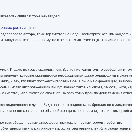
движется - двигал и тоже ненавидел.
бовные романы
) 10 05
 подозреваете автора, тоже горячиться не надо. Посмотрите отзывы каждого и
и пишут они тоже по разному, но в основном интересно (в отличии от... опять-
олчок. И даже не сразу скажешь, чем. Все тот же удивительно свободный и точ
бым мелочам, которые оказываются необходимыми, даже решающими в сюжете 
нигу, и тех, кто ищет похожесть героев на себя либо на окружающих, знаком
большинство авторов-женщин пишут именно такое - о жизни, работе, быте, ка
 о счастье, как о "мечтах о счастье". На всех таких произведениях лежит отп
янная задавленная в душе обида на то, что родная мать бросила ее в младенч
ия и сомнения совершенно обычной женщины, не героини, не слишком яркой л
ычностью, обыденностью атмосферы, приземленностью героев и событий.
 обкатанном тысячу раз жанре - взгляд автора оригинален, благожелателен и 