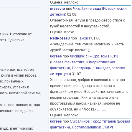
Оценка: неплохо
mysevra
про
Чиж
:
Тайны льда
(
Исторический
детектив
) 02 08
Опереточная чепуха в псевдо-ретро стиле с
кучей нелепостей и несуразностей.
Оценка: плохо
з них. В отличие от
RedRoses3
про
Таксист
01 08
же). Одного из
А чем дальше, тем лучше написано. 7 часть
другой "автор" писал? ))
udrees
про
Лисицин
:
Я – Орк. Том 1 [СИ]
(
Боевая фантастика
,
Юмористическая
фантастика
,
Попаданцы
,
Самиздат, сетевая
ный язык, все тот же
литература
) 31 07
книги и жизни героев,
Хорошая такая, добрая и наивная книга про
ых, привычных.
приключения попаданца в теле орка в
рьерах, успехах и
фэнтезийном мире. Все действо начинается с
ечаток некоторой печали,
первой страницы. Книга написана очень
простоватым языком, наивная, многое не
естве, постоянная жажда
объясняется, ну и плюс как
………
ичности, не идеала,
Оценка: неплохо
udrees
про
Сугралинов
:
Город титанов
(
Боевая
фантастика
,
Постапокалипсис
,
ЛитРПГ
,
мудр, и нет никаких