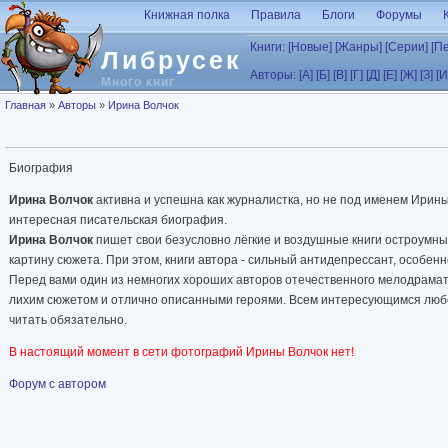
Перейти к основному содержанию
Книжная полка
Правила
Блоги
Форумы
Книги:
[Новые]
[Жанры]
[Серии]
[П
Либрусек
Авторы:
[А]
[Б]
[В]
[Г]
[Д]
[Е]
[Ж]
[З]
[И
Много книг
Вы здесь
Главная
»
Авторы
»
Ирина Волчок
Биография
Ирина Волчок
активна и успешна как журналистка, но не под именем Ирины
интересная писательская биография.
Ирина Волчок
пишет свои безусловно лёгкие и воздушные книги остроумны
картину сюжета. При этом, книги автора - сильный антидепрессант, особе
Перед вами один из немногих хороших авторов отечественного мелодрамат
лихим сюжетом и отлично описанными героями. Всем интересующимся любо
читать обязательно.
В настоящий момент в сети фотографий Ирины Волчок нет!
Форум с автором