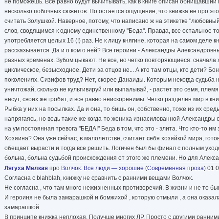
не поможешь. Все равно будут вычитывать, как в книге описан обнищавший
несколько побочных сюжетов. Но остается ощущение, что книжка не про это, 
считать Золушкой. Наверное, потому, что написано ж на этикетке "любовный 
слов, сводящимся к одному единственному "Беда". Правда, все остальное то
употребляется целых 16 (!) раз. Не к лицу княгине, которая на самом деле кн
рассказывается. Да и о ком о ней? Все героини - Александры Александровны 
разных временах. Зубом цыкают. Не все, но четко повторяющиеся: сначала ж
циклическое, безысходное. Дети за отцов не... А кто там отцы, кто дети?
поколениях. Сизифов труд? Нет, скорее Данаиды. Которым некогда судьба н
уничтожай, сколько не культивируй или выпалывай, - растет это семя, пл
несут, своих же гробят, и все равно неискоренимы. Четко разделен мир в 
Рыбка у них на посылках. Да и она, то бишь он, собственно, тоже из их сред
напрягаясь, но ведь такие же когда-то жениха изнасилованной Александры 
на ум постоянная тревога "БЕДА!" Беда в том, что это - элита. Что кто-то им
Хозяина? Она уже сейчас, в малолетстве, считает себя хозяйкой мира, гото
обещает вырасти и тогда все решить. Логичен был бы финал с полным уходо
больна, больна судьбой происхождения от этого же племени. Но для Алексан
Лягуха Мелкая
про
Волчок
:
Все люди — хорошие
(
Современная проза
) 01 
Согласна с blahblah, книжку не сравнить с ранними вещами Волчок.
Не согласна , что там много нежизненных противоречий. В жизни и не то бы
И героиня не была замарашкой и бомжихой , которую отмыли , а она оказал
замарашкой.
В принципе книжка неплохая. Получше многих ЛР. Просто с другими ранними