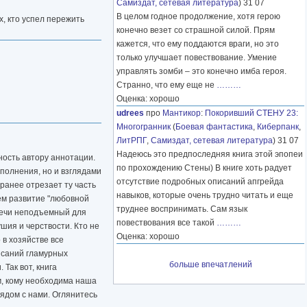
Самиздат, сетевая литература
) 31 07
В целом годное продолжение, хотя герою
х, кто успел пережить
конечно везет со страшной силой. Прям
кажется, что ему поддаются враги, но это
только улучшает повествование. Умение
управлять зомби – это конечно имба героя.
Странно, что ему еще не
………
Оценка: хорошо
udrees
про
Мантикор
:
Покоривший СТЕНУ 23:
Многогранник
(
Боевая фантастика
,
Киберпанк
,
ЛитРПГ
,
Самиздат, сетевая литература
) 31 07
Надеюсь это предпоследняя книга этой эпопеи
ность автору аннотации.
по прохождению Стены) В книге хоть радует
сполнения, но и взглядами
отсутствие подробных описаний апгрейда
ранее отрезает ту часть
навыков, которые очень трудно читать и еще
чем развитие "любовной
труднее воспринимать. Сам язык
плечи неподъемный для
повествования все такой
………
душия и черствости. Кто не
Оценка: хорошо
 в хозяйстве все
писаний гламурных
больше впечатлений
 Так вот, книга
ем, кому необходима наша
рядом с нами. Оглянитесь