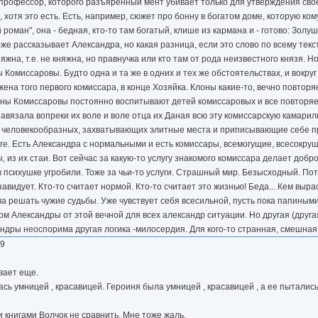
 профессор, которого разъяренный мент убивает только для утверждения сво
хотя это есть. Есть, например, сюжет про бонну в богатом доме, которую ком
роман", она - бедная, кто-то там богатый, клише из кармана и - готово: Золу
же рассказывает Александра, но какая разница, если это слово по всему текс
яжна, т.е. не княжна, но правнучка или кто там от рода неизвестного князя. Но
Комиссаровы. Будто одна и та же в одних и тех же обстоятельствах, и вокруг 
ена того первого комиссара, в конце Хозяйка. Клоны какие-то, вечно повтор
 Бонны Комиссаровы постоянно воспитывают детей комиссаровых и все повторя
авязала вопреки их воле и воле отца их Даная всю эту комиссарскую камариль
емя человекообразных, захватывающих элитные места и приписывающие себе п
книге. Есть Александра с нормальными и есть комиссары, всемогущие, всесокр
ы, из их стаи. Вот сейчас за какую-то услугу знакомого комиссара делает добр
в психушке угробили. Тоже за чьи-то услуги. Страшный мир. Безысходный. По
 завидует. Кто-то считает нормой. Кто-то считает это жизнью! Беда... Кем выра
ва решать чужие судьбы. Уже чувствует себя всесильной, пусть пока папиными
м Александры от этой вечной для всех александр ситуации. Но другая (друг
дры неоспорима другая логика -милосердия. Для кого-то странная, смешная, 
09
вает еще.
ась умницей , красавицей. Героиня была умницей , красавицей , а ее пыталис
 книгами Волчок не сравнить. Мне тоже жаль.