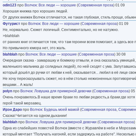
odin123
про
Волчок
:
Все люди — хорошие
(
Современная проза
) 01 09
Хорошая книжка про хороших людей.
От других книжек Волчок отличается, не такая глубокая, стиль проще, обыкн
Футурист
про
Волчок
:
Все люди — хорошие
(
Современная проза
) 01 09
Не, нормально. Сюжет логичный. Сентиментально, но не натужно.
>blahblah
от ранних книг отличается тем, что там героини всем помогают, а здесь все
Но привычного юмора нет, это жаль.
blahblah
про
Волчок
:
Все люди — хорошие
(
Современная проза
) 30 08
Очередная сказка - замарашку и бомжиху отмыли, и она оказалась умницей, 
маленького мальчика до солидных людей), по ней сходят с ума. Запутавшис
который дошёл до ручки от любви к ней, оказывается... любил в её лице сво
Не хочу пересказуывать сюжет, но в нём столько нежизненных противоречий
вещами... А жаль!
polyn
про
Волчок
:
Ловушка для примерной девочки
(
Современная проза
) 05
Очень понравилось.В наше время браки по любви редкость,а браки,где хотя 
герой такой мерзавец.
Ирэн Даро
про
Волчок
:
Будешь моей мамой
(
Современная проза
,
Современ
Сказка! Читается на одном дыхании!
blahblah
про
Волчок
:
Ловушка для примерной девочки
(
Современная проза
)
Одна из слабейших повестей Волчок (вместе с Журавлём в небе и Морозами 
который мечтает "Получать нагоняй, если задержусь на работе". Несколько 