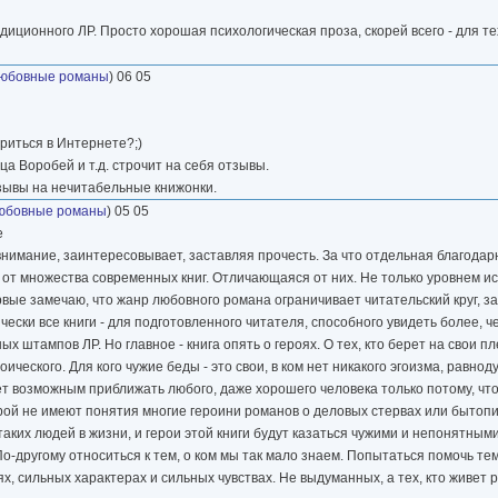
диционного ЛР. Просто хорошая психологическая проза, скорей всего - для те
юбовные романы
) 06 05
ариться в Интернете?;)
ца Воробей и т.д. строчит на себя отзывы.
тзывы на нечитабельные книжонки.
юбовные романы
) 05 05
е
внимание, заинтересовывает, заставляя прочесть. За что отдельная благодар
ная от множества современных книг. Отличающаяся от них. Не только уровнем и
рвые замечаю, что жанр любовного романа ограничивает читательский круг, за
ически все книги - для подготовленного читателя, способного увидеть более, 
ых штампов ЛР. Но главное - книга опять о героях. О тех, кто берет на свои 
ероического. Для кого чужие беды - это свои, в ком нет никакого эгоизма, равно
ет возможным приближать любого, даже хорошего человека только потому, что
торой не имеют понятия многие героини романов о деловых стервах или быто
аких людей в жизни, и герои этой книги будут казаться чужими и непонятными.
По-другому относиться к тем, о ком мы так мало знаем. Попытаться помочь т
ях, сильных характерах и сильных чувствах. Не выдуманных, а тех, кто живет 