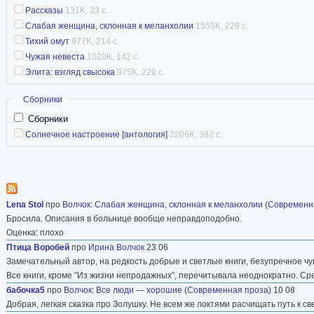
Рассказы
131K, 23 с.
Слабая женщина, склонная к меланхолии
1555K, 229 с.
Тихий омут
977K, 214 с.
Чужая невеста
1020K, 142 с.
Элита: взгляд свысока
975K, 220 с.
Скрыть
Сборники
Сборники
Солнечное настроение [антология]
2206K, 392 с.
Lena Stol
про
Волчок
:
Слабая женщина, склонная к меланхолии
(
Современн
Бросила. Описания в больнице вообще неправдоподобно.
Оценка: плохо
Птица Воробей
про
Ирина Волчок
23 06
Замечательный автор, на редкость добрые и светлые книги, безупречное чу
Все книги, кроме "Из жизни непродажных", перечитывала неоднократно. Ср
бабочка5
про
Волчок
:
Все люди — хорошие
(
Современная проза
) 10 08
Добрая, легкая сказка про Золушку. Не всем же локтями расчищать путь к с