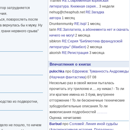
Tramell
RE:Современная корейская
литература. Книжная серия...
3 недели
автор затрудняется
nehug@cheaphub.net
RE:Загадка
ечия.
автора
1 месяц
ься, повзрослеть после
Drunkenmunky
RE:/sql/
1 месяц
а вернулась бы к мужу. Ну
larin
RE:Заплатила, а абонемента нет и скачать
а грани нервного срыва"
ничего не могу!
2 месяца
sibkron
RE:Серия "Библиотека французской
литературы" (Макбел)
2 месяца
akorish
RE:Регистрация
3 месяца
Впечатления о книгах
pulochka
про
Ефремов
:
Туманность Андромеды
(
Научная фантастика
) 07 08
Несколько раз в своей жизни пыталась
прочитать эту трилогию и......ну никак.! - То ли
эти краткие имена из 3 букв, внутренее
отторжение ! То ли бесконечные технические
родство из подворотни,
зубодробительные описания.То ли
живописания подробностей
………
Оценка: нечитаемо
Barbud
про
Соловей
:
Линия иной судьбы
 дело не пошло, то ничем
(
Альтернативная история
,
Попаданцы
,