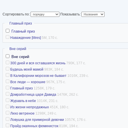
Сортировать по:
Показывать:
Скрыть
Главный приз
Главный приз
Наваждение [litres]
5M, 170 с.
Скрыть
Вне серий
Вне серий
300 дней и вся оставшаяся жизнь
790K, 177 с.
Будешь моей мамой
983K, 184 с.
В Калифорнии морозов не бывает
1016K, 239 с.
Все люди — хорошие
967K, 175 с.
Главный приз
1258K, 179 с.
Домработница царя Давида
1476K, 262 с.
Журавль в небе
1014K, 231 с.
Из жизни непродажных
451K, 180 с.
Лихо ветреное
1298K, 249 с.
Ловушка для примерной девочки
1057K, 176 с.
Прайд окаянных феминисток
818K, 194 с.