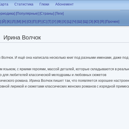
Карта
Статистика
Глюки
Абонемент
ериодика]
[Популярные]
[Страны]
[Теги]
]
[Й]
[К]
[Л]
[М]
[Н]
[О]
[П]
[Р]
[С]
[Т]
[У]
[Ф]
[Х]
[Ц]
[Ч]
[Ш]
[Щ]
[Э]
[Ю]
[Я]
[Прочее]
Ирина Волчок
 Волчок. И ещё она написала несколько книг под разными именами, даже под 
м языком, с яркими героями, массой деталей, которые складываются в реаль
нно для любителей классической мелодрамы и любовных сюжетов
ического романа. Ирина Волчок пишет так, что появляется хорошее настроен
вной лирикой и сюжетами классических женских романов с изрядной примесь