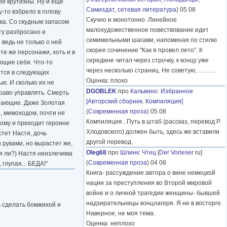
ей крутизны. Ну и еще
Самиздат, сетевая литература
) 05 08
у-то взбрело в голову
Скучно и монотонно. Линейное
шка. Со скудным запасом
малохудожественное повествование идет
ту разбросано и
семимильными шагами, напоминая по стилю
 ведь не только о ней
скорее сочинение "Как я провел лето". К
те же персонажи, хоть и в
середине читал через строчку, к концу уже
яющие себя. Что-то
через несколько страниц. Не советую,
………
ется в следующих
Оценка: плохо
ю. И сколько их не
DGOBLEK
про
Кальвино
:
Избранное
раво управлять. Смерть
[Авторский сборник. Компиляция]
ушающие. Даже Золотая
(
Современная проза
) 05 08
о, мимоходом, почти не
Компиляция...Путь в штаб (рассказ, перевод Р.
тому и приходит героине
Хлодовского) должен быть, здесь же вставили
стет Настя, дочь
другой перевод.
 руками, но вырастет же,
Oleg68
про
Шлинк
:
Чтец
[
Der Vorleser
ru]
ая ли?) Настя неизлечима
(
Современная проза
) 04 08
глупая... БЕДА!"
Книга- рассуждение автора о вине немецкой
нации за преступления во Второй мировой
войне и о личной трагедии женщины- бывшей
надзирательницы концлагеря. Я не в восторге.
ь сделать бомжихой и
Наверное, не моя тема.
Оценка: неплохо