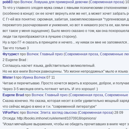
pob83
про
Волчок
:
Ловушка для примерной девочки
(
Современная проза
) 1
То что у главного злодея-мужа семья с явными психическими отклонениями э
(особенно в конце): он ее хочет вернуть или же нет, а может хочет забрать
С Гг-ей все понятно: скромная, забитая, закомплексованная "тургеневская д
пережитого разочарования и унижения, но вот я никакого роста ее, как личн
вот такое у меня ощущение). Было много сказано о том, как она похорошела.
люди так преображаются в лучшею сторону).
Ну а про ГГ-я сказать в принципе и нечего... ну никак он мне не запомнился..
Так что только 3
Футурист
про
Волчок
:
Главный приз
(
Современная проза
,
Современные лю
2 Eugene Brad :
Соглашусь насчет языка, действительно великолепный.
Но не все книги Волчок равноценны. "Из жизни непродажных" мыло и языка 
Mister I
про
Ирина Волчок
07 11
Читаю и перечитываю. Просто хочется верить в хорошее, доброе, и получа
Через 3-5 месяцев опять потянет читать. И это хорошо! :)
Eugene Brad
про
Волчок
:
Главный приз
(
Современная проза
,
Современные
Сказка конечно. Но сказка, которая несет в себе удивительно мощный заряд
что сейчас модно в кино и т.н. "современной литературе"
ViForParc
про
Волчок
:
Элита: взгляд свысока
(
Современная проза
) 28 09
Отсюда: http://books.imhonet.ru/element/1070918/opinions/
"Искал мягчайшие выражения, чтобы не обидеть прочитавших в книге черт зн