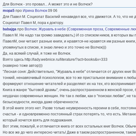
Для Волчок - это провал... А может это и не Волчок?
mopa5
про
Ирина Волчок
09 06
Для Павел М. Социопат Василий ненавидел все, что движется. А то, что не 
Социопат Павел М, пора к доктору.
babajga
про
Волчок
:
Журавль в небе
(
Современная проза
,
Современные лю
Павел М. Не надо так громко завидовать;) И со списком ников, в которых вы
ПавелМ, они читают разные книги, и нравятся-не нравятся им разные книги, 
упомянутых в списке, я знаю лично и это точно не Волчок)))
Да, на всякий случай, я тоже не Волчок.
Взято здесь http://lady.webnice.ru/literature/?act=books&v=333
(наверно тоже автор)))
"Лесная соня: Действительно, "Журавль в небе" отличается от других книг В
тонкий, ненавязчивый психологизм, все то же пристальное внимание к лю
формируют отношение читателей и разделяют их на тех, кто воспринимает к
Книга в жанре "бытовой драмы", очень распространенном в женской прозе, 
неудачах современных женщин. Не так о любви, как о "поисках любви", не так
безысходности, иногда даже обреченности.
В этой книге этого нет. Разве только неуверенность героини в себе, посто
счастья - и одновлременно постоянный страх потерять то, что есть. Метан
который хочется взять для подражания.
Вот этим, пожалуй, и отличается книга от всех остальных книг Волчок. Об
Но все же до чего интересно читать! Даже в таком распространенном, таком