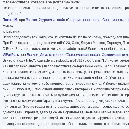
готовых ответов, советов и рецептов "как жить".
Но книга рассчитана не на молоденьких читательниц, и не на поклонниц тра
подобное."
Павел М.
про
Волчок
:
Журавль в небе
(
Современная проза
,
Современные л
Мыло.
to babajga:
Чему завидовать-то? Тому, что не хватило денег на рекламу, приходится пи
Про Волчок, которая под никами odin123, Oola, Лягуха Мелкая, Барнаул, Пти
О Боги, Боги, где только не отметилась аффтырша! Лепит однообразные о
ViForParc
про
Волчок
:
Лихо ветреное
(
Современная проза
,
Современные л
Взято отсюда http://dic.academic.ru/book.nsf/4532757/отзывы/1/Лихо ветрено
Как ни странно, аннотация соответствует содержанию книги. И привлекает 
Книга отличная. И по сюжету, и по стилю, по языку. Но кроме того - отлич
автора на жизнь, на главные ценности, удивительной добротой. Уже не впе
аудитории, на которую, собственно, и ориентирована книга. У Волчок практ
линии". Впрочем, и "любовная линия" здесь интересна и отлична от привычн
других груз, кто готов отвечать за чужие жизни, - и не видит в этом ничего г
считает смыслом жизни "драться за мужиков" с соперницами, как и не счита
пригодится. Это не гордыня и не равнодушие, это та самая гордость, о ко
домохозяек. Впрочем, дело даже не в сравнении. Ведь тем, кто не встречал т
заставляет посмотреть на людей, которые нас окружают, другими глазами. 
помощь, но кто никогда ее не попросит. Очень сильная книга, о сильных люд