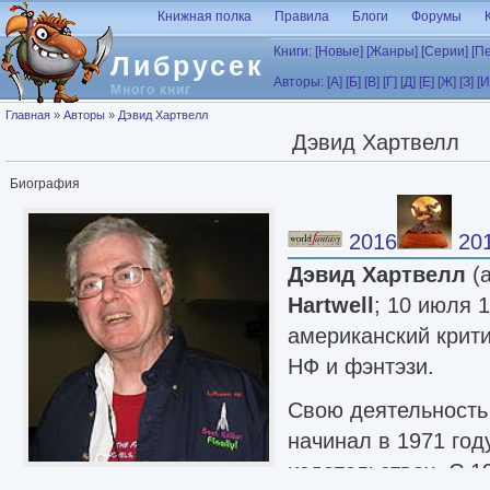
Перейти к основному содержанию
Книжная полка
Правила
Блоги
Форумы
Книги:
[Новые]
[Жанры]
[Серии]
[П
Либрусек
Авторы:
[А]
[Б]
[В]
[Г]
[Д]
[Е]
[Ж]
[З]
[И
Много книг
Вы здесь
Главная
»
Авторы
»
Дэвид Хартвелл
Дэвид Хартвелл
Биография
2016
20
Дэвид Хартвелл
(а
Hartwell
; 10 июля 1
американский крити
НФ и фэнтэзи.
Свою деятельность
начинал в 1971 год
издательствах. С 1