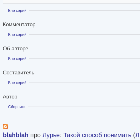
Показать
Вне серий
Комментатор
Показать
Вне серий
Об авторе
Показать
Вне серий
Составитель
Показать
Вне серий
Автор
Показать
Сборники
blahblah
про
Лурье
:
Такой способ понимать
(
Л