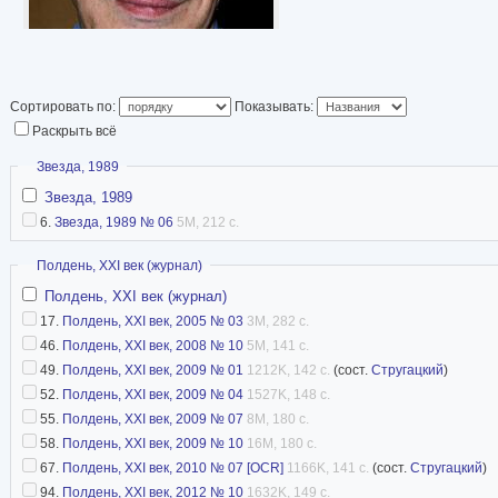
Сортировать по:
Показывать:
Раскрыть всё
Скрыть
Звезда, 1989
Звезда, 1989
6.
Звезда, 1989 № 06
5M, 212 с.
Скрыть
Полдень, XXI век (журнал)
Полдень, XXI век (журнал)
17.
Полдень, XXI век, 2005 № 03
3M, 282 с.
46.
Полдень, XXI век, 2008 № 10
5M, 141 с.
49.
Полдень, XXI век, 2009 № 01
1212K, 142 с.
(сост.
Стругацкий
)
52.
Полдень, XXI век, 2009 № 04
1527K, 148 с.
55.
Полдень, XXI век, 2009 № 07
8M, 180 с.
58.
Полдень, XXI век, 2009 № 10
16M, 180 с.
67.
Полдень, XXI век, 2010 № 07 [OCR]
1166K, 141 с.
(сост.
Стругацкий
)
94.
Полдень, XXI век, 2012 № 10
1632K, 149 с.