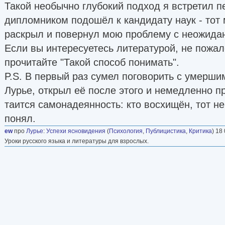
Такой необычно глубокий подход я встретил пе
дипломником подошёл к кандидату наук - тот 
раскрыл и повернул мою проблему с неожида
Если вы интересуетесь литературой, не пожа
прочитайте "Такой способ понимать".
P.S. В первый раз сумел поговорить с умершим
Лурье, открыл её после этого и немедленно пр
таится самонадеянность: кто восхищён, тот не
понял.
ew
про
Лурье
:
Успехи ясновидения
(
Психология
,
Публицистика
,
Критика
) 18
Уроки русского языка и литературы для взрослых.