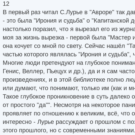
12
В первый раз читал С.Лурье в "Авроре" так да
- это была "Ирония и судьба" о "Капитанской д
настолько поразил, что я вырезал его из журн
моя за жизнь вырезка - первой была "Мастер и
она кочует со мной по свету. Сейчас нашёл "Т
частью которого являлась "Ирония и судьба", 
Многие люди претендуют на глубокое пониман
Генис, Веллер, Пьецух и др.), да и я сам част
произведениях, и в этой библиотеке полно лю
или думают, что понимают, только им (как и м
Такое глубокое проникновение в суть далеко о
от простого "да"". Несмотря на некоторое пан
проявляет по отношению к великим, всё, что 
интересно - Лурье рассуждает о прошлом с п
этого прошлого, но с современными знаниями