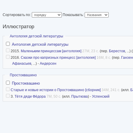
источник
Сортировать по:
Показывать:
Аниматор.Ru
Иллюстратор
Скрыть
Антология детской литературы
Антология детской литературы
2015.
Маленьким принцессам [антология]
27M, 23 с.
(пер.
Берестов
, ...)
2016.
Сказки про капризных принцесс [антология]
16M, 8 с.
(пер.
Ганзен
Афанасьев
, ...) -
Андерсен
Скрыть
Простоквашино
Простоквашино
Старые и новые истории о Простоквашино [сборник]
34M, 241 с.
(илл.
Б
3.
Тётя дяди Фёдора
7M, 50 с.
(илл.
Прыткова
) -
Успенский