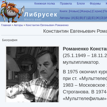
Перейти к основному содержанию
Книжная полка
Правила
Блоги
Форумы
Книги:
[Новые]
[Жанры]
[Серии]
[П
Либрусек
Авторы:
[А]
[Б]
[В]
[Г]
[Д]
[Е]
[Ж]
[З]
[И
Много книг
Вы здесь
Главная
»
Авторы
»
Константин Евгеньевич Романенко
Константин Евгеньевич Ром
Биография
Романенко Конста
(25.1.1949 – 18.11.
мультипликатор.
В 1975 окончил ку
при ст. «Мульттел
1983 – Московское 
Строганова. В 1974
«Мульттелефильм», 
«Союзмультфильм»