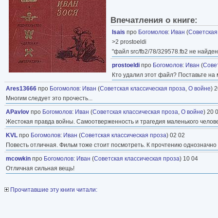
Впечатления о книге:
Isais
про
Богомолов
:
Иван
(
Советская
>2 prostoeldi
"файл src/fb2/78/329578.fb2 не найден
prostoeldi
про
Богомолов
:
Иван
(
Сове
Кто удалил этот файл? Поставьте на 
Ares13666
про
Богомолов
:
Иван
(
Советская классическая проза
,
О войне
) 
Многим следует это прочесть...
APavlov
про
Богомолов
:
Иван
(
Советская классическая проза
,
О войне
) 20 
Жестокая правда войны. Самоотверженность и трагедия маленького человечк
KVL
про
Богомолов
:
Иван
(
Советская классическая проза
) 02 02
Повесть отличная. Фильм тоже стоит посмотреть. К прочтению однозначно
mcowkin
про
Богомолов
:
Иван
(
Советская классическая проза
) 10 04
Отличная сильная вещь!
Прочитавшие эту книги читали: