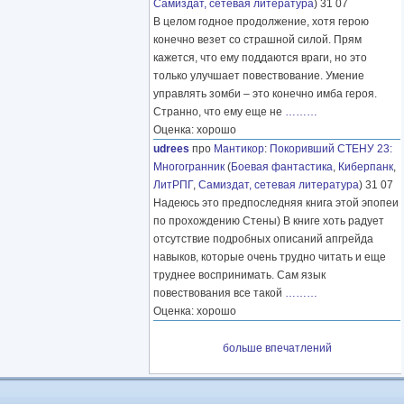
Самиздат, сетевая литература
) 31 07
В целом годное продолжение, хотя герою
конечно везет со страшной силой. Прям
кажется, что ему поддаются враги, но это
только улучшает повествование. Умение
управлять зомби – это конечно имба героя.
Странно, что ему еще не
………
Оценка: хорошо
udrees
про
Мантикор
:
Покоривший СТЕНУ 23:
Многогранник
(
Боевая фантастика
,
Киберпанк
,
ЛитРПГ
,
Самиздат, сетевая литература
) 31 07
Надеюсь это предпоследняя книга этой эпопеи
по прохождению Стены) В книге хоть радует
отсутствие подробных описаний апгрейда
навыков, которые очень трудно читать и еще
труднее воспринимать. Сам язык
повествования все такой
………
Оценка: хорошо
больше впечатлений