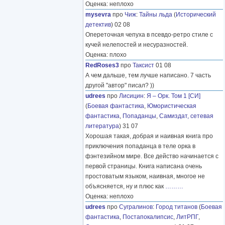
Оценка: неплохо
mysevra
про
Чиж
:
Тайны льда
(
Исторический
детектив
) 02 08
Опереточная чепуха в псевдо-ретро стиле с
кучей нелепостей и несуразностей.
Оценка: плохо
RedRoses3
про
Таксист
01 08
А чем дальше, тем лучше написано. 7 часть
другой "автор" писал? ))
udrees
про
Лисицин
:
Я – Орк. Том 1 [СИ]
(
Боевая фантастика
,
Юмористическая
фантастика
,
Попаданцы
,
Самиздат, сетевая
литература
) 31 07
Хорошая такая, добрая и наивная книга про
приключения попаданца в теле орка в
фэнтезийном мире. Все действо начинается с
первой страницы. Книга написана очень
простоватым языком, наивная, многое не
объясняется, ну и плюс как
………
Оценка: неплохо
udrees
про
Сугралинов
:
Город титанов
(
Боевая
фантастика
,
Постапокалипсис
,
ЛитРПГ
,