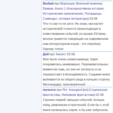
Barbud
про
Воронцов
:
Военный инженер
Ермака. Книга 1
(
Альтернативная история
,
Исторические приключения
,
Попаданцы
,
Самиздат, сетевая литература
) 03 08
Что-то как-то не ахти. Не знаю, как насчет
исторической точности происходящих в
повествовании событий, но казаки XVI века,
вполне грамотно говорящие на современном
нам литературном языке - это перебор)
Оценка: плохо
Дей
про
Таксист
03 08
Мне было очень захватывающе. Идея
понравилась неимоверно. Переживательных
моментов тьма, но они не затянуты и не
перерастают в безнадёжность. Седьмая книга
выбивается из общего ряда в лучшую сторону.
Миллиардер, приговорённый
………
mysevra
про
Рот
:
Insurgent
[en] (
Социальная
фантастика
,
Любовная фантастика
) 02 08
Скучнее первой: меньше событий, больше
обид, рефлексии и претензий. Если бы с этой
книги начиналась серия, я бы уже забросила.