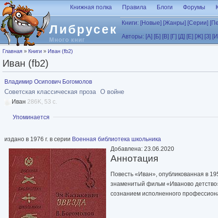
Перейти к основному содержанию
Книжная полка
Правила
Блоги
Форумы
Книги:
[Новые]
[Жанры]
[Серии]
[П
Либрусек
Авторы:
[А]
[Б]
[В]
[Г]
[Д]
[Е]
[Ж]
[З]
[И
Много книг
Вы здесь
Главная
»
Книги
»
Иван (fb2)
Иван (fb2)
Владимир Осипович Богомолов
Советская классическая проза
О войне
Иван
286K, 53 с.
Показать
Упоминается
издано в 1976 г. в серии
Военная библиотека школьника
Добавлена: 23.06.2020
Аннотация
Повесть «Иван», опубликованная в 195
знаменитый фильм «Иваново детство».
сознанием исполненного профессионал