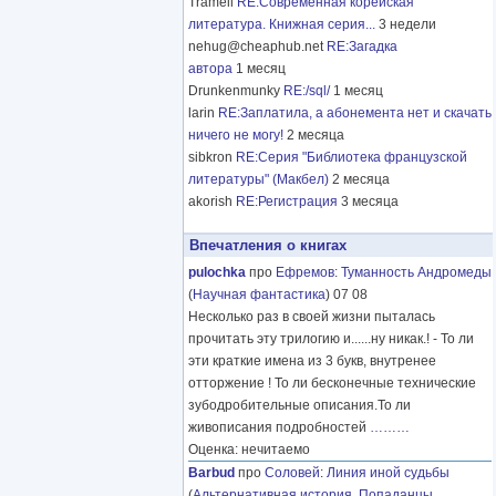
Tramell
RE:Современная корейская
литература. Книжная серия...
3 недели
nehug@cheaphub.net
RE:Загадка
автора
1 месяц
Drunkenmunky
RE:/sql/
1 месяц
larin
RE:Заплатила, а абонемента нет и скачать
ничего не могу!
2 месяца
sibkron
RE:Серия "Библиотека французской
литературы" (Макбел)
2 месяца
akorish
RE:Регистрация
3 месяца
Впечатления о книгах
pulochka
про
Ефремов
:
Туманность Андромеды
(
Научная фантастика
) 07 08
Несколько раз в своей жизни пыталась
прочитать эту трилогию и......ну никак.! - То ли
эти краткие имена из 3 букв, внутренее
отторжение ! То ли бесконечные технические
зубодробительные описания.То ли
живописания подробностей
………
Оценка: нечитаемо
Barbud
про
Соловей
:
Линия иной судьбы
(
Альтернативная история
,
Попаданцы
,