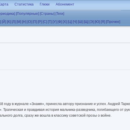
Карта
Статистика
Глюки
Абонемент
ериодика]
[Популярные]
[Страны]
[Теги]
]
[Й]
[К]
[Л]
[М]
[Н]
[О]
[П]
[Р]
[С]
[Т]
[У]
[Ф]
[Х]
[Ц]
[Ч]
[Ш]
[Щ]
[Э]
[Ю]
[Я]
[Прочее]
8 году в журнале «Знамя», принесла автору признание и успех. Андрей Тарко
 Трагическая и правдивая история мальчика-разведчика, погибающего от ру
ьного долга, сразу же вошла в классику советской прозы о войне.