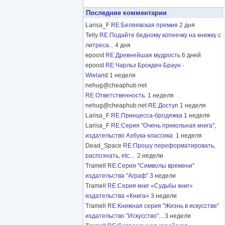
Последние комментарии
Larisa_F
RE:Беляевская премия
2 дня
Telly
RE:Подайте бедному копеечку на книжку с
литреса...
4 дня
epoost
RE:Древнейшая мудрость
6 дней
epoost
RE:Чарльз Брокден Браун -
Wieland
1 неделя
nehug@cheaphub.net
RE:Ответственность.
1 неделя
nehug@cheaphub.net
RE:Доступ
1 неделя
Larisa_F
RE:Принцесса-бродяжка
1 неделя
Larisa_F
RE:Серия "Очень прикольная книга",
издательство Азбука-классика
1 неделя
Dead_Space
RE:Прошу переформатировать,
распознать, etc...
2 недели
Tramell
RE:Серия "Символы времени"
издательства "Аграф"
3 недели
Tramell
RE:Серия книг «Судьбы книг»
издательства «Книга»
3 недели
Tramell
RE:Книжная серия "Жизнь в искусстве"
издательство "Искусство"...
3 недели