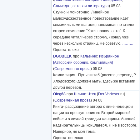
Самиздат, сетевая литература
) 05 08
Скучно и монотонно. Линейное
малохудожественное повествование идет
семимильными шагами, напоминая по стилю
скорее сочинение "Как я провел лето". К
середине читал через строчку, к концу уже
через несколько страниц. Не советую,
………
Оценка: плохо
DGOBLEK
про
Кальвино
:
Избранное
[Авторский сборник. Компиляция]
(
Современная проза
) 05 08
Компиляция...Путь в штаб (рассказ, перевод Р.
Хлодовского) должен быть, здесь же вставили
другой перевод.
Oleg68
про
Шлинк
:
Чтец
[
Der Vorleser
ru]
(
Современная проза
) 04 08
Книга- рассуждение автора о вине немецкой
нации за преступления во Второй мировой
войне и о личной трагедии женщины- бывшей
надзирательницы концлагеря. Я не в восторге.
Наверное, не моя тема.
Оценка: неплохо