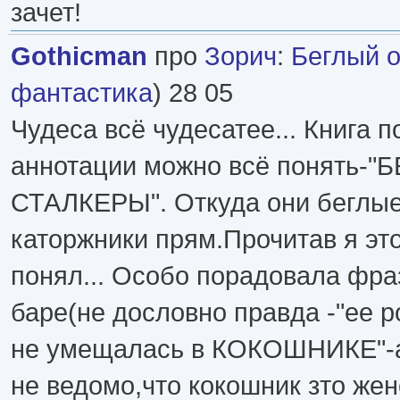
зачет!
Gothicman
про
Зорич
:
Беглый о
фантастика
) 28 05
Чудеса всё чудесатее... Книга п
аннотации можно всё понять-"
СТАЛКЕРЫ". Откуда они беглые
каторжники прям.Прочитав я это
понял... Особо порадовала фра
баре(не дословно правда -"ее 
не умещалась в КОКОШНИКЕ"-а
не ведомо,что кокошник зто ж