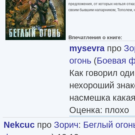
предложения, от которых нельзя отказ
своим бывшим напарником, Тополем,
Впечатления о книге:
mysevra
про
Зо
огонь
(
Боевая ф
Как говорил од
нехороший знак
насмешка какая
Оценка: плохо
Nekcuc
про
Зорич
:
Беглый огон