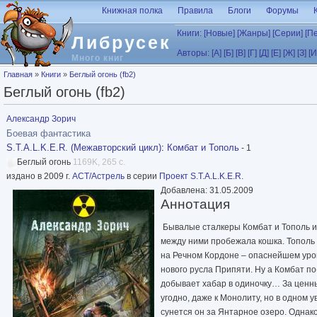
Перейти к основному содержанию
Книжная полка
Правила
Блоги
Форумы
Книги:
[Новые]
[Жанры]
[Серии]
[П
Либрусек
Авторы:
[А]
[Б]
[В]
[Г]
[Д]
[Е]
[Ж]
[З]
[И
Много книг
Вы здесь
Главная
»
Книги
»
Беглый огонь (fb2)
Беглый огонь (fb2)
Александр Зорич
Боевая фантастика
S.T.A.L.K.E.R. (Межавторский цикл)
:
Комбат и Тополь
- 1
Беглый огонь
1169K, 265 с.
издано в 2009 г.
АСТ/Астрель
в серии
Проект S.T.A.L.K.E.R.
Добавлена: 31.05.2009
Аннотация
Бывалые сталкеры Комбат и Тополь ис
между ними пробежала кошка. Тополь 
на Речном Кордоне – опаснейшем уро
нового русла Припяти. Ну а Комбат п
добывает хабар в одиночку… За ценны
угодно, даже к Монолиту, но в одном у
сунется он за Янтарное озеро. Однак