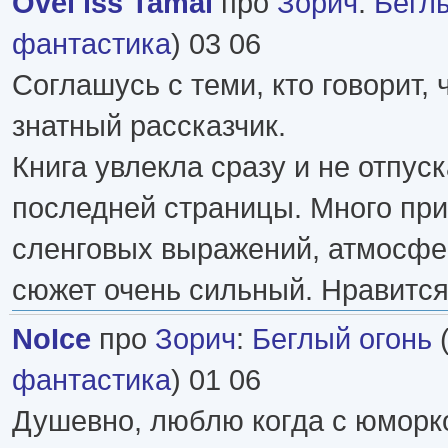
Ovel iss Tamai
про
Зорич
:
Бегл
фантастика
) 03 06
Соглашусь с теми, кто говорит, 
знатный рассказчик.
Книга увлекла сразу и не отпус
последней страницы. Много пр
сленговых выражений, атмосфер
сюжет очень сильный. Нравится
NoIce
про
Зорич
:
Беглый огонь
фантастика
) 01 06
Душевно, люблю когда с юморко