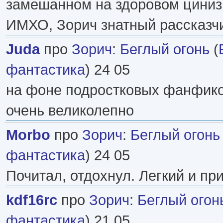
замешанном на здоровом циниз
ИМХО, Зорич знатный рассказчик
Juda
про
Зорич
:
Беглый огонь
(
фантастика
) 24 05
на фоне подростковых фанфиков
очень великолепно
Morbo
про
Зорич
:
Беглый огонь
фантастика
) 24 05
Почитал, отдохнул. Легкий и пр
kdf16rc
про
Зорич
:
Беглый огон
фантастика
) 21 05