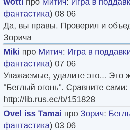
wotti
про
Митич
:
Игра в поддав
фантастика
) 08 06
Да, вы правы. Проверил и объе
Зорича
Miki
про
Митич
:
Игра в поддавк
фантастика
) 07 06
Уважаемые, удалите это... Это 
"Беглый огонь". Сравните сами:
http://lib.rus.ec/b/151828
Ovel iss Tamai
про
Зорич
:
Бегл
фантастика
) 03 06