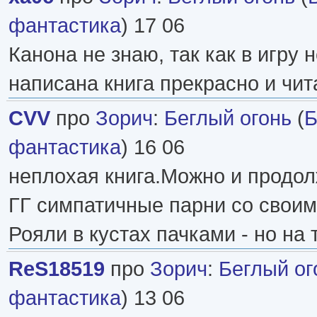
фантастика
) 17 06
Канона не знаю, так как в игру н
написана книга прекрасно и чит
CVV
про
Зорич
:
Беглый огонь
(
Б
фантастика
) 16 06
неплохая книга.Можно и продол
ГГ симпатичные парни со своим
Рояли в кустах пачками - но на 
ReS18519
про
Зорич
:
Беглый ог
фантастика
) 13 06