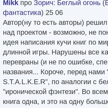
Mikk
про
Зорич
:
Беглый огонь
(
фантастика
) 25 06
Автор(ну то есть авторы) решил
над проектом - возможно, не п
идея написания кучи книг по ми
длинной игры. Нарушены все к
перевраны (и не по ошибке, сп
названия... Короче, перед нами
S.T.A.L.K.E.R", по аналогии с б
"иронической фэнтези". Во всем
книга одна, и это на одну больш