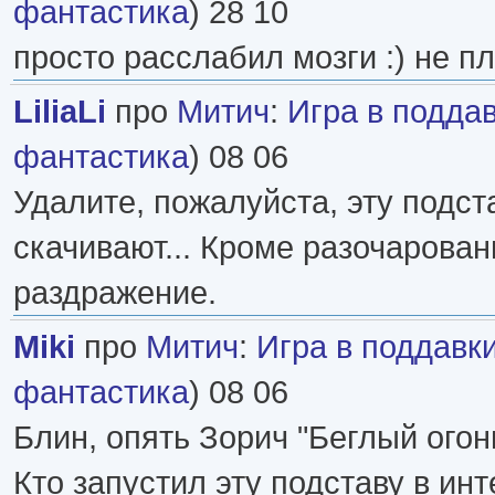
фантастика
) 28 10
просто расслабил мозги :) не п
LiliaLi
про
Митич
:
Игра в подда
фантастика
) 08 06
Удалите, пожалуйста, эту подст
скачивают... Кроме разочарован
раздражение.
Miki
про
Митич
:
Игра в поддавк
фантастика
) 08 06
Блин, опять Зорич "Беглый огон
Кто запустил эту подставу в ин