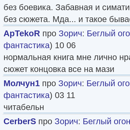
без боевика. Забавная и симат
без сюжета. Мда... и такое быва
ApTekoR
про
Зорич
:
Беглый ог
фантастика
) 10 06
нормальная книга мне лично н
сюжет концовка все на мази
Молчун1
про
Зорич
:
Беглый ого
фантастика
) 03 11
читабельн
CerberS
про
Зорич
:
Беглый ого