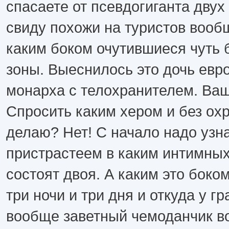
спасаете от псевдогиганта двух
свиду похожи на туристов вооб
каким боком очутившиеся чуть 
зоны. Выеснилось это дочь евр
монарха с телохранителем. Ва
Спросить каким хером и без ох
делаю? Нет! С начало надо узна
пристрастеем в каким интимны
состоят двоя. А каким это боко
три ночи и три дня и откуда у г
вообще заветный чемоданчик во