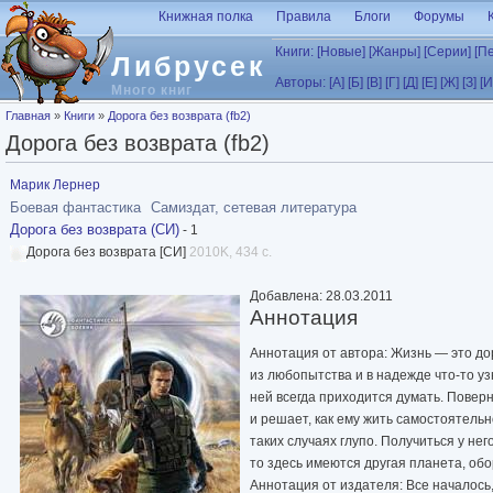
Перейти к основному содержанию
Книжная полка
Правила
Блоги
Форумы
Книги:
[Новые]
[Жанры]
[Серии]
[П
Либрусек
Авторы:
[А]
[Б]
[В]
[Г]
[Д]
[Е]
[Ж]
[З]
[И
Много книг
Вы здесь
Главная
»
Книги
»
Дорога без возврата (fb2)
Дорога без возврата (fb2)
Марик Лернер
Боевая фантастика
Самиздат, сетевая литература
Дорога без возврата (СИ)
- 1
Дорога без возврата [СИ]
2010K, 434 с.
Добавлена: 28.03.2011
Аннотация
Аннотация от автора: Жизнь — это дор
из любопытства и в надежде что-то уз
ней всегда приходится думать. Повер
и решает, как ему жить самостоятель
таких случаях глупо. Получиться у нег
то здесь имеются другая планета, обо
Аннотация от издателя: Все началось,