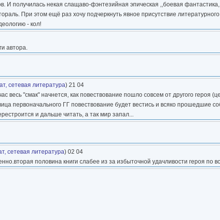
 И получилась некая слащаво-фэнтезийная эпическая ,,боевая фантастика,,
ораль. При этом ещё раз хочу подчеркнуть явное присутствие литературного
деологию - кол!
ги автора.
т, сетевая литература
) 21 04
ас весь "смак" начнется, как повествование пошло совсем от другого героя (це
т лица первоначального ГГ повествование будет вестись и всяко прошедшие с
рестроится и дальше читать, а так мир запал...
т, сетевая литература
) 02 04
нно.вторая половина книги слабее из за избыточной удачливости героя по вс