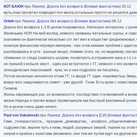
КОТ БАЮН
про
Лернер
:
Дорога без возврата
(
Боевая фантастика
) 20 12
муть,пока прочитал повредил пол мозга,остальные просто не решился даж
Orlwit
про
Лернер
:
Дорога без возврата
(
Боевая фантастика
) 08 12
Дорога без возврата 1-3 В целом понравилась. Написано интересно, с раз
Маленькие НО!!! На мой взгляд, немного скомканы батальные сцены, и схв
(напомню он фактически несколько сот лет жил в обществе средневековья, 
нехилую финансово-игровую империю - при этом никаких проблем с адаптаци
разобравшись в сути - разные вещи), помимо этого, он, по-видимому, пр
сбиванию со следа (завязать шнурки, посмотреть в отражения окна и т.п.) 
не пришей к кобыле хвост... один раз встретился с ГГ, немного о его развит
эпизодических персонажей - куча, но о них подробно не писалось.
Потом несколько непонятно ктоже ГГ, то вроде ГГ один -перевертыш Зверь, 
вокруг кого закручивается сюжет - уже другой - Гном. Есть куски с повеств
Гномом.
Жизнь окружающих рас, их возможности, последствия столкновений и возмо
жизни Народа и прочих вокруг промелькнули как быстрый рекламный ролик 
Но в целом очень даже ничего.
Paul von Sokolovski
про
Лернер
:
Дорога без возврата [СИ]
(
Боевая фантас
Гимн ,,толерантности,, - праздник ,,демократии,, - апофеоз ,,общечеловеч
содружество, вернее путь к нему, людей, разумных зверей, тернии на этом
негров и арабов с азиатами (возможно, они тем же путём идут на другом 