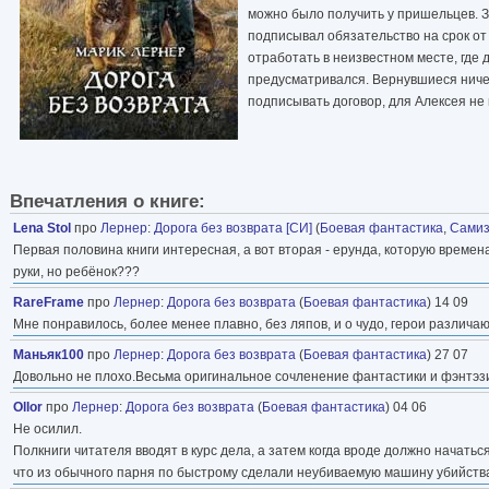
можно было получить у пришельцев. З
подписывал обязательство на срок от 
отработать в неизвестном месте, где
предусматривался. Вернувшиеся ничего
подписывать договор, для Алексея не 
Впечатления о книге:
Lena Stol
про
Лернер
:
Дорога без возврата [СИ]
(
Боевая фантастика
,
Самиз
Первая половина книги интересная, а вот вторая - ерунда, которую времен
руки, но ребёнок???
RareFrame
про
Лернер
:
Дорога без возврата
(
Боевая фантастика
) 14 09
Мне понравилось, более менее плавно, без ляпов, и о чудо, герои различаю
Маньяк100
про
Лернер
:
Дорога без возврата
(
Боевая фантастика
) 27 07
Довольно не плохо.Весьма оригинальное сочленение фантастики и фэнтэзи
Ollor
про
Лернер
:
Дорога без возврата
(
Боевая фантастика
) 04 06
Не осилил.
Полкниги читателя вводят в курс дела, а затем когда вроде должно начатьс
что из обычного парня по быстрому сделали неубиваемую машину убийства