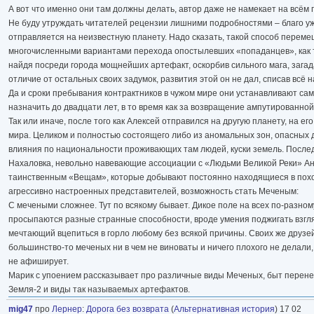
А вот что именно они там должны делать, автор даже не намекает на всём п
Не буду утруждать читателей рецензии лишними подробностями – благо уж
отправляется на неизвестную планету. Надо сказать, такой способ перем
многочисленными вариантами перехода опостылевших «попаданцев», как то:
найдя посреди города мощнейших артефакт, оскорбив сильного мага, загада
отличие от остальных своих задумок, развития этой он не дал, списав всё 
Да и сроки пребывания контрактников в чужом мире они устанавливают сам
назначить до двадцати лет, в то время как за возвращение ампутированной
Так или иначе, после того как Алексей отправился на другую планету, на
мира. Целиком и полностью состоящего либо из аномальных зон, опасных
влияния по национальности проживающих там людей, куски земель. После
Нахаловка, невольно навевающие ассоциации с «Людьми Великой Реки» Анд
таинственным «Вещам», которые добывают постоянно находящиеся в поход
агрессивно настроенных представителей, возможность стать Меченым:
С мечеными сложнее. Тут по всякому бывает. Дикое поле на всех по-разно
просыпаются разные странные способности, вроде умения поджигать взглядо
мечтающий вцепиться в горло любому без всякой причины. Своих же друзей
большинство-то меченых ни в чем не виноваты и ничего плохого не делали, а
не афиширует.
Марик с упоением рассказывает про различные виды Меченых, быт перенес
Земля-2 и виды так называемых артефактов.
mig47
про
Лернер
:
Дорога без возврата
(
Альтернативная история
) 17 02