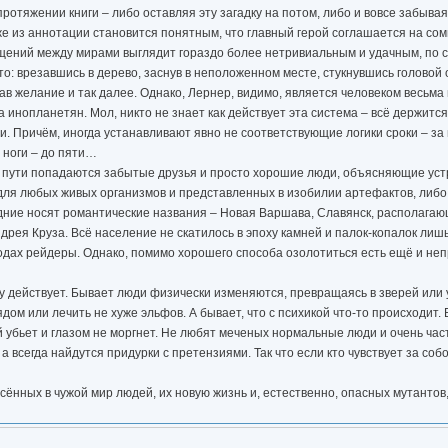
ротяжении книги – либо оставляя эту загадку на потом, либо и вовсе забывая
е из аннотации становится понятным, что главный герой соглашается на со
ещений между мирами выглядит гораздо более нетривиальным и удачным, по 
 врезавшись в дерево, заснув в неположенном месте, стукнувшись головой о
в желание и так далее. Однако, Лернер, видимо, является человеком весьма 
на инопланетян. Мол, никто не знает как действует эта система – всё держитс
и. Причём, иногда устанавливают явно не соответствующие логики сроки – за
 ноги – до пяти…
 его пути попадаются забытые друзья и просто хорошие люди, объясняющие ус
 для любых живых организмов и представленных в изобилии артефактов, либ
дние носят романтические названия – Новая Варшава, Славянск, располагаю
рея Круза. Всё население не скатилось в эпоху камней и палок-копалок лиш
ах рейдеры. Однако, помимо хорошего способа озолотиться есть ещё и не
му действует. Бывает люди физически изменяются, превращаясь в зверей или 
м или лечить не хуже эльфов. А бывает, что с психикой что-то происходит. Б
 убьет и глазом не моргнет. Не любят меченых нормальные люди и очень част
 всегда найдутся придурки с претензиями. Так что если кто чувствует за собо
ённых в чужой мир людей, их новую жизнь и, естественно, опасных мутанто