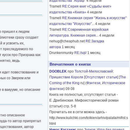
издательства "Аграф"
4 недели
Tramell
RE:Серия книг «Судьбы книг»
издательства «Книга»
4 недели
Tramell
RE:Книжная серия "Жизнь в искусстве"
издательство "Искусство"...
4 недели
Tramell
RE:Современная корейская
ко пришел к людям
литература. Книжная серия...
4 недели
блиотеки сразу создает
nehug@cheaphub.net
RE:Загадка
 и усвоить их,
автора
1 месяц
от преследуемого по
Drunkenmunky
RE:/sql/
1 месяц
т кусок про Призрака как
онятно, ведь
Впечатления о книгах
DGOBLEK
про
Толстой-Милославский
:
и идет повествование и
Пришествие Короля [Отсутствует статья]
[
The
нных со Зверем или
Coming of the King
ru] (
Фэнтези
,
Историческое
фэнтези
) 09 08
 в вакууме, но описание
Книга не полностью, отсутствует статья -
Е. Дрибинская. Мифоисторический роман
(статья) стр. 5-8
Прочитать ее в сети можна здесь -
мотно описанное
http://www.kulichki.com/tolkien/arhiv/palata/mifist.s
 куда-то автор припрятал
html
уществования, автор
Никос Костакис
про
Зурков
:
Игра без правил