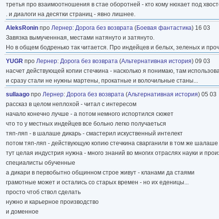
третья про взаимоотношения в стае оборотней - кто кому нюхает под хвосто
. и диалоги на десятки страниц - явно лишнее.
AleksRonin
про
Лернер
:
Дорога без возврата
(
Боевая фантастика
) 16 03
Завязка вымученнная, местами натянуто и затянуто.
Но в общем бодренько так читается. Про индейцев и белых, зеленых и прочи
YUGR
про
Лернер
:
Дорога без возврата
(
Альтернативная история
) 09 03
насчет действующей копии стечкина - насколько я понимаю, там использов
и сразу стали не нужны мартены, прокатные и волочильные станы...
sullaago
про
Лернер
:
Дорога без возврата
(
Альтернативная история
) 05 03
рассказ в целом неплохой - читал с интересом
начало конечно лучше - а потом немного испортился сюжет
что то у местных индейцев все больно легко получаеться
тяп-ляп - в шалаше дикарь - смастерил искуственный интелект
потом тяп-ляп - действующую копию стечкина сварганили в том же шалаше
тут целая индустрия нужна - много знаний во многих отраслях науки и про
специалисты обученные
а дикари в первобытно общинном строе живут - кланами да стаями
грамотные может и остались со старых времен - но их еденицы...
просто чтоб ствол сделать
нужно и карьерное производство
и доменное