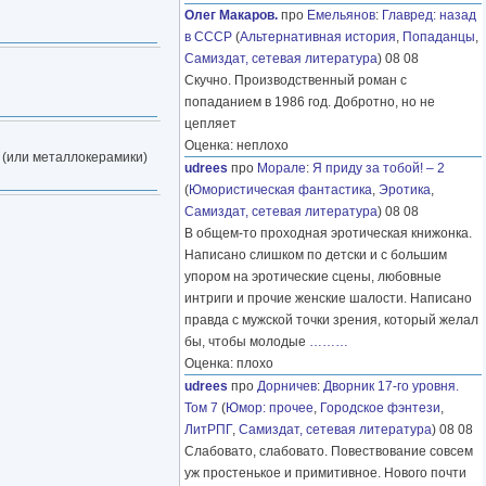
Олег Макаров.
про
Емельянов
:
Главред: назад
в СССР
(
Альтернативная история
,
Попаданцы
,
Самиздат, сетевая литература
) 08 08
Скучно. Производственный роман с
попаданием в 1986 год. Добротно, но не
цепляет
Оценка: неплохо
 (или металлокерамики)
udrees
про
Морале
:
Я приду за тобой! – 2
(
Юмористическая фантастика
,
Эротика
,
Самиздат, сетевая литература
) 08 08
В общем-то проходная эротическая книжонка.
Написано слишком по детски и с большим
упором на эротические сцены, любовные
интриги и прочие женские шалости. Написано
правда с мужской точки зрения, который желал
бы, чтобы молодые
………
Оценка: плохо
udrees
про
Дорничев
:
Дворник 17-го уровня.
Том 7
(
Юмор: прочее
,
Городское фэнтези
,
ЛитРПГ
,
Самиздат, сетевая литература
) 08 08
Слабовато, слабовато. Повествование совсем
уж простенькое и примитивное. Нового почти