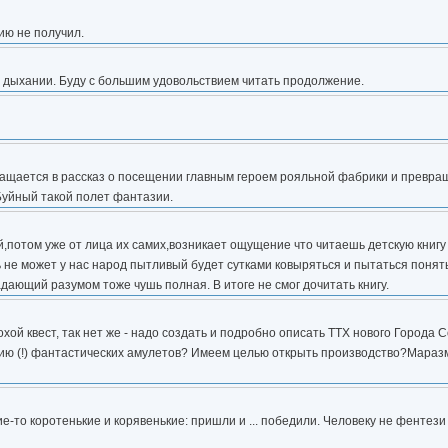
ию не получил.
м дыхании. Буду с большим удовольствием читать продолжение.
ащается в рассказ о посещении главным героем рояльной фабрики и превраще
 Буйный такой полет фантазии.
потом уже от лица их самих,возникает ощущение что читаешь детскую книгу 
ть не может у нас народ пытливый будет сутками ковыряться и пытаться понят
ающий разумом тоже чушь полная. В итоге не смог дочитать книгу.
ой квест, так нет же - надо создать и подробно описать ТТХ нового Города 
цию (!) фантастических амулетов? Имеем целью открыть производство?Маразм
акие-то коротенькие и корявенькие: пришли и ... победили. Человеку не фентез