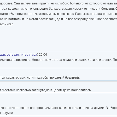
доровье. Они вылечивали практически любого больного, от которого отказыва
трех до десяти лет, очень редко больше, в зависимости от тяжести болезни.
 должен был неизвестно чем заниматься весь срок. Разрыв контракта раньше 
 не помнили и не могли рассказать, да и не все возвращались. Вопрос спаст
возникал.
дат, сетевая литература
) 26 04
ами читать противно. Непонятно у автора люди или волки, дети или щенки. П
тся характерами, хотя гг как обычно самый безликий.
.Местами несколько затянуто,но в целом даже понравилось.
я что-то интересное на героя начинают валится рояли один за другим. В обще
. Скучно.