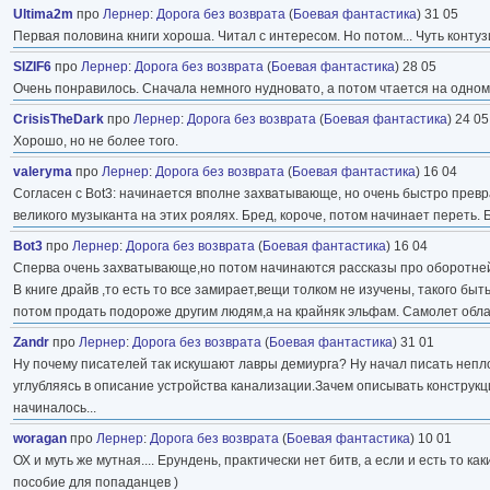
Ultima2m
про
Лернер
:
Дорога без возврата
(
Боевая фантастика
) 31 05
Первая половина книги хороша. Читал с интересом. Но потом... Чуть контуз
SIZIF6
про
Лернер
:
Дорога без возврата
(
Боевая фантастика
) 28 05
Очень понравилось. Сначала немного нудновато, а потом чтается на одно
CrisisTheDark
про
Лернер
:
Дорога без возврата
(
Боевая фантастика
) 24 05
Хорошо, но не более того.
valeryma
про
Лернер
:
Дорога без возврата
(
Боевая фантастика
) 16 04
Согласен с Bot3: начинается вполне захватывающе, но очень быстро превр
великого музыканта на этих роялях. Бред, короче, потом начинает переть.
Bot3
про
Лернер
:
Дорога без возврата
(
Боевая фантастика
) 16 04
Сперва очень захватывающе,но потом начинаются рассказы про оборотней,
В книге драйв ,то есть то все замирает,вещи толком не изучены, такого бы
потом продать подороже другим людям,а на крайняк эльфам. Самолет облад
Zandr
про
Лернер
:
Дорога без возврата
(
Боевая фантастика
) 31 01
Ну почему писателей так искушают лавры демиурга? Ну начал писать неплох
углубляясь в описание устройства канализации.Зачем описывать конструк
начиналось...
woragan
про
Лернер
:
Дорога без возврата
(
Боевая фантастика
) 10 01
ОХ и муть же мутная.... Ерундень, практически нет битв, а если и есть то к
пособие для попаданцев )