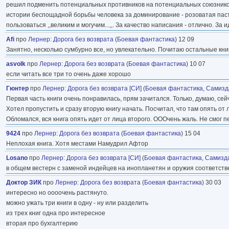
решил подменить потенциальных противников на потенциальных союзников.
истории беспощадной борьбы человека за доминирование - розоватая паст
пользоваться ,,великим и могучим...,,. За качество написания - отлично. За и
Afi
про
Лернер
:
Дорога без возврата
(
Боевая фантастика
) 12 09
Занятно, несколько сумбурно все, но увлекательно. Почитаю остальные кни
asvolk
про
Лернер
:
Дорога без возврата
(
Боевая фантастика
) 10 07
если читать все три то очень даже хорошо
Гюнтер
про
Лернер
:
Дорога без возврата [СИ]
(
Боевая фантастика
,
Самизда
Первая часть книги очень понравилась, прям зачитался. Только, думаю, сейч
Хотел пропустить и сразу вторую книгу начать. Посчитал, что там опять о
Обломался, вся книга опять идет от лица второго. ОООчень жаль. Не смог пе
9424
про
Лернер
:
Дорога без возврата
(
Боевая фантастика
) 15 04
Неплохая книга. Хотя местами Намудрил Афтор
Losano
про
Лернер
:
Дорога без возврата [СИ]
(
Боевая фантастика
,
Самизда
в общем вестерн с заменой индейцев на инопланетян и оружия соответстве
Доктор ЗИК
про
Лернер
:
Дорога без возврата
(
Боевая фантастика
) 30 03
интересно но оооочень растянуто.
можно ужать три книги в одну - ну или разделить
из трех книг одна про интересное
вторая про бухгалтерию