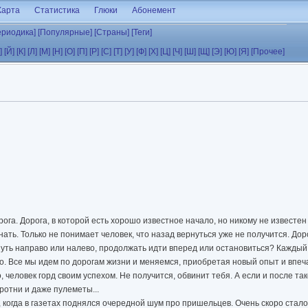
Карта
Статистика
Глюки
Абонемент
ериодика]
[Популярные]
[Страны]
[Теги]
]
[Й]
[К]
[Л]
[М]
[Н]
[О]
[П]
[Р]
[С]
[Т]
[У]
[Ф]
[Х]
[Ц]
[Ч]
[Ш]
[Щ]
[Э]
[Ю]
[Я]
[Прочее]
ога. Дорога, в которой есть хорошо известное начало, но никому не известен
нать. Только не понимает человек, что назад вернуться уже не получится. Дор
нуть направо или налево, продолжать идти вперед или остановиться? Каждый
но. Все мы идем по дорогам жизни и меняемся, приобретая новый опыт и впеч
о, человек горд своим успехом. Не получится, обвинит тебя. А если и после так
ротни и даже пулеметы...
 когда в газетах поднялся очередной шум про пришельцев. Очень скоро стало