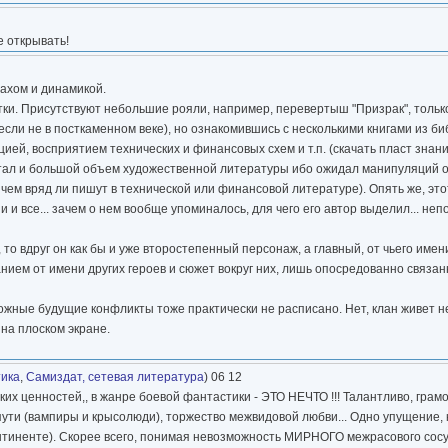
е открывать!
махом и динамикой.
атки. Присутствуют небольшие рояли, например, перевертыш "Призрак", толь
если не в посткаменном веке), но ознакомившись с несколькими книгами из би
ей, восприятием технических и финансовых схем и т.п. (скачать пласт знаний
очитал и большой объем художественной литературы ибо ожидал манипуляций 
о чем вряд ли пишут в технической или финансовой литературе). Опять же, это
ии и все... зачем о нем вообще упоминалось, для чего его автор выделил... неп
то вдруг он как бы и уже второстепенный персонаж, а главный, от чьего имен
ованием от имени других героев и сюжет вокруг них, лишь опосредованно связа
жные будущие конфликты тоже практически не расписано. Нет, клан живет не
на плоском экране.
тика
,
Самиздат, сетевая литература
) 06 12
еских ценностей,, в жанре боевой фантастики - ЭТО НЕЧТО !!! Талантливо, гра
 пути (вампиры и крысолюди), торжество межвидовой любви... Одно упущение,
континенте). Скорее всего, понимая невозможность МИРНОГО межрасового сос