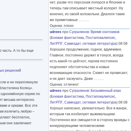
нет, разве что персонаж поперся в Японию и
теперь там описывает местный колорит. Ну
конечно, из своей колокольни. Диалоги такие
же примитивные
………
Оценка: плохо
udrees
про
Сугралинов
:
Время охотников
(
Боевая фантастика
,
Постапокалипсис
,
ЛитРПГ
,
Самиздат, сетевая литература
) 08 08
Хорошее продолжение, годное, вдумчивое.
ю часть. А то бы еще
Главное, постоянно держит в тонусе, всегда
есть какой-то цейтнот, героев постоянно
подгоняют обстоятельства и новые
ных рецензий
возникающие опасности. Сюжет не провисает,
и не дает заскучать. Даже
………
если и не переплюнули
Оценка: отлично!
«Властелина Колец».
udrees
про
Сугралинов
:
Безымянный клан
х, одноимённую серию по
(
Боевая фантастика
,
Постапокалипсис
,
ит весьма интересно.
ЛитРПГ
,
Самиздат, сетевая литература
) 08 08
ами и орками. Все эти
Хорошо написано, увлекательно. Все в жанре,
ам излечить любую –
которым так изобилуют выживальщики.
делают бесплатно,
Постепенно все смещается в сторону вражды с
орым они заключают
конкурирующими человеческими