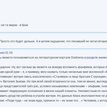
не та марка - в брак
. Просто это будет дальше. А в целом ощущение, что писавший не читал втору
рия
) 01 03
 вы можете познакомиться на литературном портале Darkness
в разделе книж
дарное. Ну, вот сколько вы можете на вскидку вспомнить фанфиков, которые 
ам одной руки – я, к примеру, могу назвать только несколько книг вселенной 
поминает жуткую смесь классического «Сталкера» в лице братьев Стругацки
 Виталия Зыкова. Но при всей своей вторичности она, тем не менее, выгляд
е представителей трёх рас, условно называемых землянами – эльфами, гном
анимают лидирующее положение в жизни нашей планеты. Неизвестным по сил
авить уродство ребёнка в утробе матери. Но данные блага инопланетяне не 
зки: «Поди туда – не знаю куда, принеси то – не знаю что…» Человека, с кот