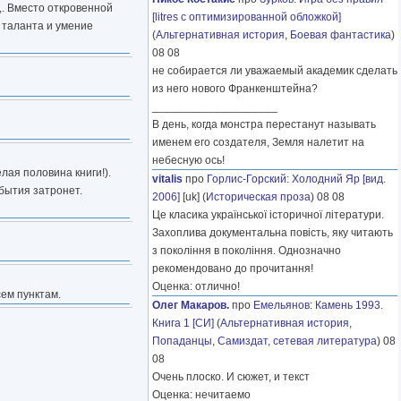
. Вместо откровенной
[litres с оптимизированной обложкой]
 таланта и умение
(
Альтернативная история
,
Боевая фантастика
)
08 08
не собирается ли уважаемый академик сделать
из него нового Франкенштейна?
____________________
В день, когда монстра перестанут называть
именем его создателя, Земля налетит на
небесную ось!
лая половина книги!).
vitalis
про
Горлис-Горский
:
Холодний Яр [вид.
обытия затронет.
2006]
[uk] (
Историческая проза
) 08 08
Це класика української історичної літератури.
Захоплива документальна повість, яку читають
з покоління в покоління. Однозначно
рекомендовано до прочитання!
Оценка: отлично!
ем пунктам.
Олег Макаров.
про
Емельянов
:
Камень 1993.
Книга 1 [СИ]
(
Альтернативная история
,
Попаданцы
,
Самиздат, сетевая литература
) 08
08
Очень плоско. И сюжет, и текст
Оценка: нечитаемо