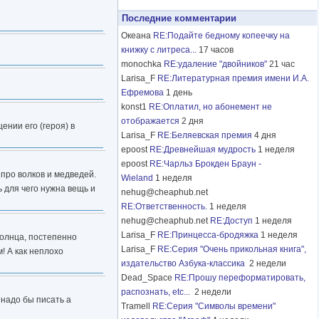
Последние комментарии
Океана
RE:Подайте бедному копеечку на
книжку с литреса...
17 часов
monochka
RE:удаление "двойников"
21 час
Larisa_F
RE:Литературная премия имени И.А.
Ефремова
1 день
konst1
RE:Оплатил, но абонемент не
отображается
2 дня
нии его (героя) в
Larisa_F
RE:Беляевская премия
4 дня
epoost
RE:Древнейшая мудрость
1 неделя
epoost
RE:Чарльз Брокден Браун -
про волков и медведей.
Wieland
1 неделя
ь для чего нужна вещь и
nehug@cheaphub.net
RE:Ответственность.
1 неделя
nehug@cheaphub.net
RE:Доступ
1 неделя
Larisa_F
RE:Принцесса-бродяжка
1 неделя
Солнца, постепенно
Larisa_F
RE:Серия "Очень прикольная книга",
! А как неплохо
издательство Азбука-классика
2 недели
Dead_Space
RE:Прошу переформатировать,
распознать, etc...
2 недели
и надо бы писать а
Tramell
RE:Серия "Символы времени"