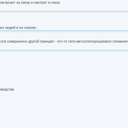
м кусает за лапку и смотрит а глаза.
х людей и не совсем...
ался совершенно другой принцип - что-то типа металлопорошкового спекания
изводства