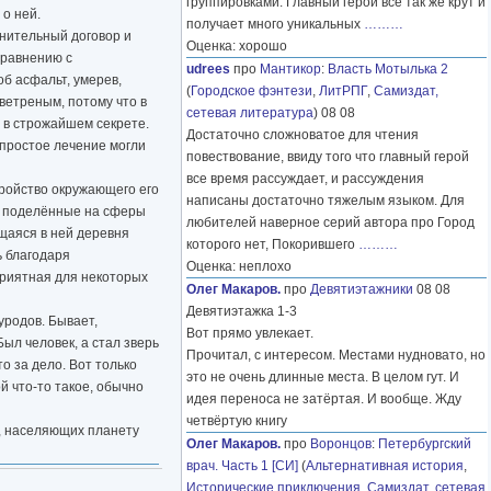
группировками. Главный герой все так же крут и
 о ней.
получает много уникальных
………
мнительный договор и
Оценка: хорошо
сравнению с
udrees
про
Мантикор
:
Власть Мотылька 2
б асфальт, умерев,
(
Городское фэнтези
,
ЛитРПГ
,
Самиздат,
ветреным, потому что в
сетевая литература
) 08 08
я в строжайшем секрете.
Достаточно сложноватое для чтения
 простое лечение могли
повествование, ввиду того что главный герой
все время рассуждает, и рассуждения
тройство окружающего его
написаны достаточно тяжелым языком. Для
о поделённые на сферы
любителей наверное серий автора про Город
щаяся в ней деревня
которого нет, Покорившего
………
ь благодаря
Оценка: неплохо
приятная для некоторых
Олег Макаров.
про
Девятиэтажники
08 08
Девятиэтажка 1-3
уродов. Бывает,
Вот прямо увлекает.
ыл человек, а стал зверь
Прочитал, с интересом. Местами нудновато, но
о за дело. Вот только
это не очень длинные места. В целом гут. И
й что-то такое, обычно
идея переноса не затёртая. И вообще. Жду
четвёртую книгу
в, населяющих планету
Олег Макаров.
про
Воронцов
:
Петербургский
врач. Часть 1 [СИ]
(
Альтернативная история
,
Исторические приключения
,
Самиздат, сетевая