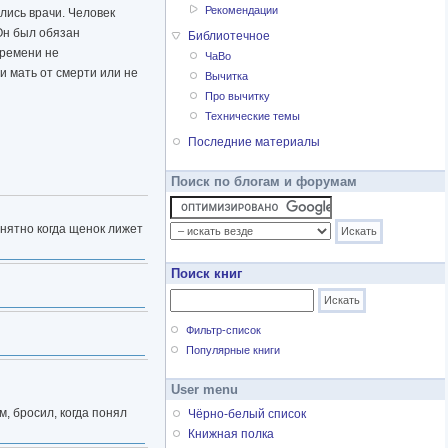
Рекомендации
лись врачи. Человек
 Он был обязан
Библиотечное
времени не
ЧаВо
и мать от смерти или не
Вычитка
Про вычитку
Технические темы
Последние материалы
Поиск по блогам и форумам
онятно когда щенок лижет
Поиск книг
Фильтр-список
Популярные книги
User menu
м, бросил, когда понял
Чёрно-белый список
Книжная полка