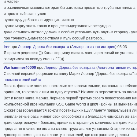
и мартен
и разливочная машина которая бы заготовки прокатные трубы вытягивала
и прокатный стан нужен...
нужно кучу добавок легирующих- чистых
нужно марку знать точно и процесс выдерживать посекундно
даже остывать металл должен в особых условиях- чуть ччуть в сторону - уже 
про точность диаметров ствола и пуль особый разговор...
lrnr
про
Лернер
:
Дорога без возврата
(
Альтернативная история
) 03 03
Я прочел рецензию ))) Как автор, могу сказать часть претензий не уместна
возмутился по поводу смены ГГ )))
Warhammer40000
про
Лернер
:
Дорога без возврата
(
Альтернативная исто
С полной версией рецензии на книгу Марик Лернер "Дорога без возврата"
пользователей сайта
Писать фанфики занятие настолько же заразительное, насколько и неблаго
оригинал, то встали с ним на одну ступень? Их можно пересчитать по пальц
Вот и новая книга Марика Лернера первой третью своего повествования на
компьютерной игре компании GSC Game World и цикл «Войны за выживание»
Сюжет разворачивается вокруг посетивших нашу планету пришельцев в лиц
инопланетные расы имеют свои способности и благодаря ним сразу же з
даже смертельную – болезнь, пришить оторванную конечность и даже испр
предлагая в качестве оплаты своего труда аналог узнаваемой строки из ска
договор перемещают на планету спасителей, где контрактники должны…