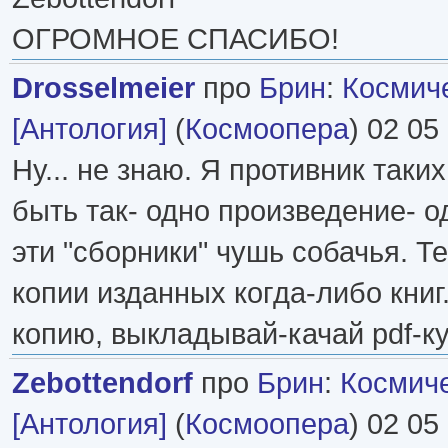
ОГРОМНОЕ СПАСИБО!
Drosselmeier
про
Брин
:
Космич
[Антология]
(
Космоопера
) 02 05
Ну... не знаю. Я противник так
быть так- одно произведение- о
эти "сборники" чушь собачья. Т
копии изданных когда-либо книг
копию, выкладывай-качай pdf-ку
Zebottendorf
про
Брин
:
Космич
[Антология]
(
Космоопера
) 02 05