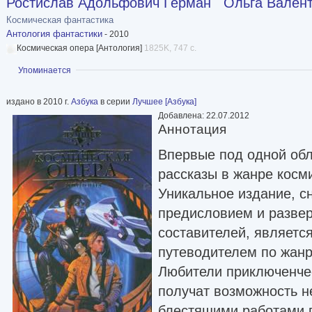
Ростислав Адольфович Герман
Ольга Вален
Космическая фантастика
Антология фантастики
- 2010
Космическая опера [Антология]
1825K, 747 с.
Показать
Упоминается
издано в 2010 г.
Азбука
в серии
Лучшее [Азбука]
Добавлена: 22.07.2012
Аннотация
Впервые под одной обл
рассказы в жанре косм
Уникальное издание, 
предисловием и разве
составителей, являетс
путеводителем по жанр
Любители приключенче
получат возможность н
блестящими работами 