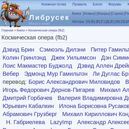
Перейти к основному содержанию
Книжная полка
Правила
Блоги
Форумы
Книги:
[Новые]
[Жанры]
[Серии]
[П
Либрусек
Авторы:
[А]
[Б]
[В]
[Г]
[Д]
[Е]
[Ж]
[З]
[И
Много книг
Вы здесь
Главная
»
Книги
»
Космическая опера (fb2)
Космическая опера (fb2)
Дэвид Брин
Сэмюэль Дилэни
Питер Гамиль
Колин Гринлэнд
Джек Уильямсон
Дэн Симм
Лоис Макмастер Буджолд
Дэвид Аллен Дрей
Вебер
Эдмонд Мур Гамильтон
Ли Дуглас Бр
перевод:
Борис Александрович Миловидов
В
Игорь Федорович Дернов-Пигарев
Михаил Ал
Дмитрий Горбачев
Валерия Владимировна Д
Юрьевич Кабалкин
Илона Борисовна Русако
Абрамович Грузберг
Михаил Кириллович Кон
Н. Габриелева
LazyImp
Александр Алексе