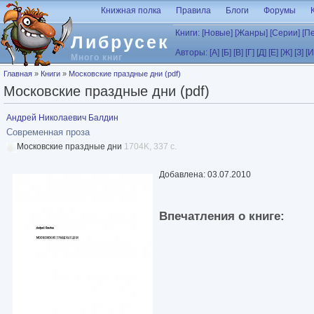
Перейти к основному содержанию
Книжная полка
Правила
Блоги
Форумы
Книги:
[Новые]
[Жанры]
[Серии]
[П
Либрусек
Авторы:
[А]
[Б]
[В]
[Г]
[Д]
[Е]
[Ж]
[З]
[И
Много книг
Вы здесь
Главная
»
Книги
»
Московские праздные дни (pdf)
Московские праздные дни (pdf)
Андрей Николаевич Балдин
Современная проза
Московские праздные дни
1704K, 337 с.
Добавлена: 03.07.2010
Впечатления о книге: