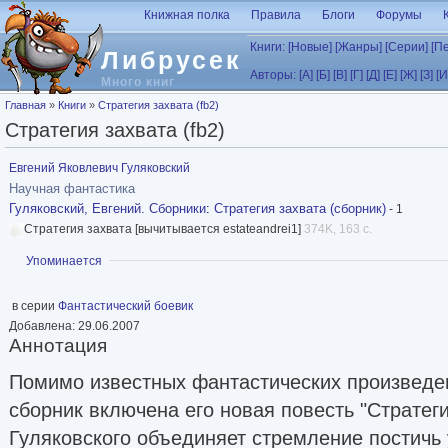
Перейти к основному содержанию
Книжная полка
Правила
Блоги
Форумы
Книги:
[Новые]
[Жанры]
[Серии]
[П
Либрусек
Авторы:
[А]
[Б]
[В]
[Г]
[Д]
[Е]
[Ж]
[З]
[И
Много книг
Вы здесь
Главная
»
Книги
»
Стратегия захвата (fb2)
Стратегия захвата (fb2)
Евгений Яковлевич Гуляковский
Научная фантастика
Гуляковский, Евгений. Сборники
:
Стратегия захвата (сборник)
- 1
Стратегия захвата [вычитывается estateandrei1]
374K, 163 с.
Показать
Упоминается
в серии
Фантастический боевик
Добавлена: 29.06.2007
Аннотация
Помимо известных фантастических произведен
сборник включена его новая повесть "Стратеги
Гуляковского объединяет стремление постичь