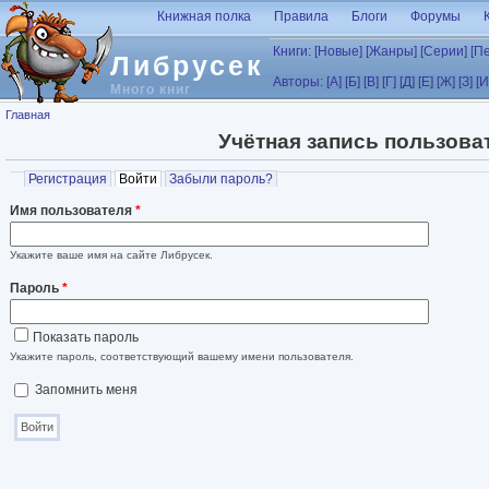
Перейти к основному содержанию
Книжная полка
Правила
Блоги
Форумы
Книги:
[Новые]
[Жанры]
[Серии]
[П
Либрусек
Авторы:
[А]
[Б]
[В]
[Г]
[Д]
[Е]
[Ж]
[З]
[И
Много книг
Вы здесь
Главная
Учётная запись пользова
Главные вкладки
Регистрация
Войти
(активная вкладка)
Забыли пароль?
Имя пользователя
*
Укажите ваше имя на сайте Либрусек.
Пароль
*
Показать пароль
Укажите пароль, соответствующий вашему имени пользователя.
Запомнить меня