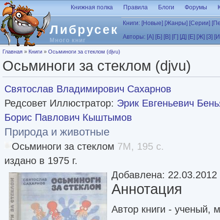
Перейти к основному содержанию
Книжная полка
Правила
Блоги
Форумы
Книги:
[Новые]
[Жанры]
[Серии]
[П
Либрусек
Авторы:
[А]
[Б]
[В]
[Г]
[Д]
[Е]
[Ж]
[З]
[И
Много книг
Вы здесь
Главная
»
Книги
»
Осьминоги за стеклом (djvu)
Осьминоги за стеклом (djvu)
Святослав Владимирович Сахарнов
Редсовет Иллюстратор:
Эрик Евгеньевич Бен
Борис Павлович Кыштымов
Природа и животные
Осьминоги за стеклом
7M, 195 с.
издано в 1975 г.
Добавлена: 22.03.2012
Аннотация
Автор книги - ученый, 