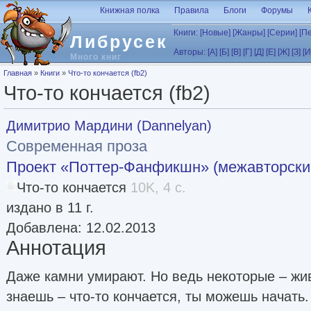
Перейти к основному содержанию
Книжная полка
Правила
Блоги
Форумы
Книги:
[Новые]
[Жанры]
[Серии]
[П
Либрусек
Авторы:
[А]
[Б]
[В]
[Г]
[Д]
[Е]
[Ж]
[З]
[И
Много книг
Вы здесь
Главная
»
Книги
»
Что-то кончается (fb2)
Что-то кончается (fb2)
Димитрио Мардини (Dannelyan)
Современная проза
Проект «Поттер-Фанфикшн» (межавторски
Что-то кончается
10K, 4 с.
издано в 11 г.
Добавлена: 12.02.2013
Аннотация
Даже камни умирают. Но ведь некоторые – жив
знаешь – что-то кончается, ты можешь начать. 