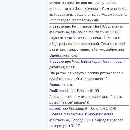
моментов тьма, но они не затянуты и не
перерастают в безнадёжность. Седьмая книга
выбивается из общего ряда в лучшую сторону.
Миллиардер, приговорённый
………
mysevra
про
Рот
:
Insurgent
[en] (
Социальная
фантастика
,
Любовная фантастика
) 02 08
Скучнее первой: меньше событий, больше
обид, рефлексии и претензий. Если бы с этой
книги начиналась серия, я бы уже забросила.
Оценка: неплохо
mysevra
про
Чиж
:
Тайны льда
(
Исторический
детектив
) 02 08
Опереточная чепуха в псевдо-ретро стиле с
кучей нелепостей и несуразностей.
Оценка: плохо
RedRoses3
про
Таксист
01 08
А чем дальше, тем лучше написано. 7 часть
другой "автор" писал? ))
udrees
про
Лисицин
:
Я – Орк. Том 1 [СИ]
(
Боевая фантастика
,
Юмористическая
фантастика
,
Попаданцы
,
Самиздат, сетевая
литература
) 31 07