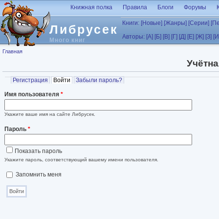
Перейти к основному содержанию
Книжная полка
Правила
Блоги
Форумы
Книги:
[Новые]
[Жанры]
[Серии]
[П
Либрусек
Авторы:
[А]
[Б]
[В]
[Г]
[Д]
[Е]
[Ж]
[З]
[И
Много книг
Вы здесь
Главная
Учётна
Главные вкладки
Регистрация
Войти
(активная вкладка)
Забыли пароль?
Имя пользователя
*
Укажите ваше имя на сайте Либрусек.
Пароль
*
Показать пароль
Укажите пароль, соответствующий вашему имени пользователя.
Запомнить меня