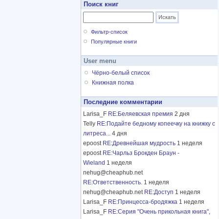
Поиск книг
Фильтр-список
Популярные книги
User menu
Чёрно-белый список
Книжная полка
Последние комментарии
Larisa_F
RE:Беляевская премия
2 дня
Telly
RE:Подайте бедному копеечку на книжку с
литреса...
4 дня
epoost
RE:Древнейшая мудрость
1 неделя
epoost
RE:Чарльз Брокден Браун -
Wieland
1 неделя
nehug@cheaphub.net
RE:Ответственность.
1 неделя
nehug@cheaphub.net
RE:Доступ
1 неделя
Larisa_F
RE:Принцесса-бродяжка
1 неделя
Larisa_F
RE:Серия "Очень прикольная книга",