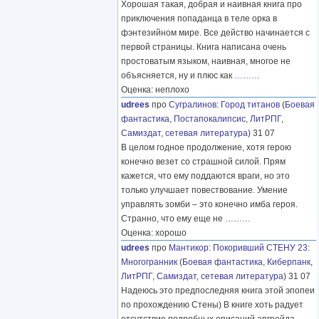
Хорошая такая, добрая и наивная книга про
приключения попаданца в теле орка в
фэнтезийном мире. Все действо начинается с
первой страницы. Книга написана очень
простоватым языком, наивная, многое не
объясняется, ну и плюс как
………
Оценка: неплохо
udrees
про
Сугралинов
:
Город титанов
(
Боевая
фантастика
,
Постапокалипсис
,
ЛитРПГ
,
Самиздат, сетевая литература
) 31 07
В целом годное продолжение, хотя герою
конечно везет со страшной силой. Прям
кажется, что ему поддаются враги, но это
только улучшает повествование. Умение
управлять зомби – это конечно имба героя.
Странно, что ему еще не
………
Оценка: хорошо
udrees
про
Мантикор
:
Покоривший СТЕНУ 23:
Многогранник
(
Боевая фантастика
,
Киберпанк
,
ЛитРПГ
,
Самиздат, сетевая литература
) 31 07
Надеюсь это предпоследняя книга этой эпопеи
по прохождению Стены) В книге хоть радует