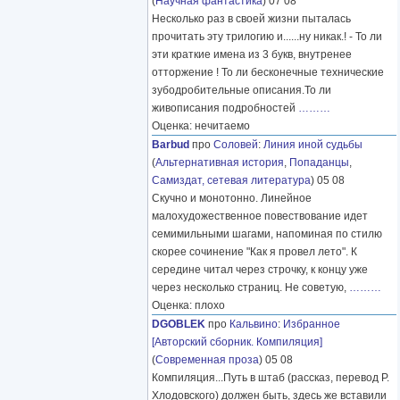
(
Научная фантастика
) 07 08
Несколько раз в своей жизни пыталась
прочитать эту трилогию и......ну никак.! - То ли
эти краткие имена из 3 букв, внутренее
отторжение ! То ли бесконечные технические
зубодробительные описания.То ли
живописания подробностей
………
Оценка: нечитаемо
Barbud
про
Соловей
:
Линия иной судьбы
(
Альтернативная история
,
Попаданцы
,
Самиздат, сетевая литература
) 05 08
Скучно и монотонно. Линейное
малохудожественное повествование идет
семимильными шагами, напоминая по стилю
скорее сочинение "Как я провел лето". К
середине читал через строчку, к концу уже
через несколько страниц. Не советую,
………
Оценка: плохо
DGOBLEK
про
Кальвино
:
Избранное
[Авторский сборник. Компиляция]
(
Современная проза
) 05 08
Компиляция...Путь в штаб (рассказ, перевод Р.
Хлодовского) должен быть, здесь же вставили