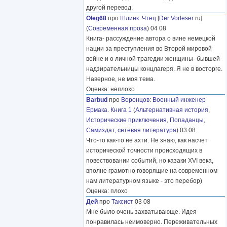
другой перевод.
Oleg68
про
Шлинк
:
Чтец
[
Der Vorleser
ru]
(
Современная проза
) 04 08
Книга- рассуждение автора о вине немецкой
нации за преступления во Второй мировой
войне и о личной трагедии женщины- бывшей
надзирательницы концлагеря. Я не в восторге.
Наверное, не моя тема.
Оценка: неплохо
Barbud
про
Воронцов
:
Военный инженер
Ермака. Книга 1
(
Альтернативная история
,
Исторические приключения
,
Попаданцы
,
Самиздат, сетевая литература
) 03 08
Что-то как-то не ахти. Не знаю, как насчет
исторической точности происходящих в
повествовании событий, но казаки XVI века,
вполне грамотно говорящие на современном
нам литературном языке - это перебор)
Оценка: плохо
Дей
про
Таксист
03 08
Мне было очень захватывающе. Идея
понравилась неимоверно. Переживательных