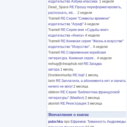
издательство Азбука-классика
1 неделя
Dead_Space
RE:Прошу переформатировать,
распознать, etc...
2 недели
Tramell
RE:Серия "Символы времени"
издательства "Аграф"
4 недели
Tramell
RE:Серия книг «Судьбы книг»
издательства «Книга»
4 недели
Tramell
RE:Книжная серия "Жизнь в искусстве"
издательство "Искусство"...
4 недели
Tramell
RE:Современная корейская
литература. Книжная серия...
4 недели
nehug@cheaphub.net
RE:Загадка
автора
1 месяц
Drunkenmunky
RE:/sql/
1 месяц
larin
RE:Заплатила, а абонемента нет и скачать
ничего не могу!
2 месяца
sibkron
RE:Серия "Библиотека французской
литературы" (Макбел)
2 месяца
akorish
RE:Регистрация
3 месяца
Впечатления о книгах
pulochka
про
Ефремов
:
Туманность Андромеды