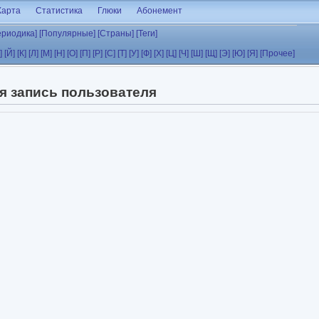
Карта
Статистика
Глюки
Абонемент
ериодика]
[Популярные]
[Страны]
[Теги]
]
[Й]
[К]
[Л]
[М]
[Н]
[О]
[П]
[Р]
[С]
[Т]
[У]
[Ф]
[Х]
[Ц]
[Ч]
[Ш]
[Щ]
[Э]
[Ю]
[Я]
[Прочее]
я запись пользователя