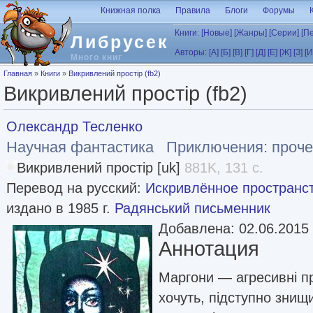
Перейти к основному содержанию
Книжная полка
Правила
Блоги
Форумы
Книги:
[Новые]
[Жанры]
[Серии]
[П
Либрусек
Авторы:
[А]
[Б]
[В]
[Г]
[Д]
[Е]
[Ж]
[З]
[И
Много книг
Вы здесь
Главная
»
Книги
»
Викривлений простір (fb2)
Викривлений простір (fb2)
Олександр Тесленко
Научная фантастика
Приключения: проч
Викривлений простір [uk]
881K, 131 с.
Перевод на русский:
Искривлённое пространс
издано в 1985 г.
Радянський письменник
Добавлена: 02.06.2015
Аннотация
Маргони — агресивні п
хочуть, підступно зни