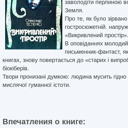
заволодіти перлиною в
Земля.
Про те, як було зірвано
гостросюжетній. напруже
«Викривлений простір»
В оповіданнях молодий
письменник-фантаст, як 
книгах, знову повертається до «старих і випр
біокіберів.
Твори пронизані думкою: людина мусить гідно
мислячої гуманної істоти.
Впечатления о книге: