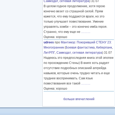
Самиздат, сетевая литература
) 31 07
В целом годное продолжение, хотя герою
конечно везет со страшной силой. Прям
кажется, что ему поддаются враги, но это
только улучшает повествование. Умение
управлять зомби – это конечно имба героя.
Странно, что ему еще не
………
Оценка: хорошо
udrees
про
Мантикор
:
Покоривший СТЕНУ 23:
Многогранник
(
Боевая фантастика
,
Киберпанк
,
ЛитРПГ
,
Самиздат, сетевая литература
) 31 07
Надеюсь это предпоследняя книга этой эпопеи
по прохождению Стены) В книге хоть радует
отсутствие подробных описаний апгрейда
навыков, которые очень трудно читать и еще
труднее воспринимать. Сам язык
повествования все такой
………
Оценка: хорошо
больше впечатлений