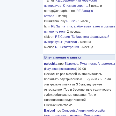
Tramell
RE:Современная корейская
литература. Книжная серия...
3 недели
nehug@cheaphub.net
RE:Загадка
автора
1 месяц
Drunkenmunky
RE:/sql/
1 месяц
larin
RE:Заплатила, а абонемента нет и скачать
ничего не могу!
2 месяца
sibkron
RE:Серия "Библиотека французской
литературы" (Макбел)
2 месяца
akorish
RE:Регистрация
3 месяца
Впечатления о книгах
pulochka
про
Ефремов
:
Туманность Андромеды
(
Научная фантастика
) 07 08
Несколько раз в своей жизни пыталась
прочитать эту трилогию и......ну никак.! - То ли
эти краткие имена из 3 букв, внутренее
отторжение ! То ли бесконечные технические
зубодробительные описания.То ли
живописания подробностей
………
Оценка: нечитаемо
Barbud
про
Соловей
:
Линия иной судьбы
(
Альтернативная история
,
Попаданцы
,