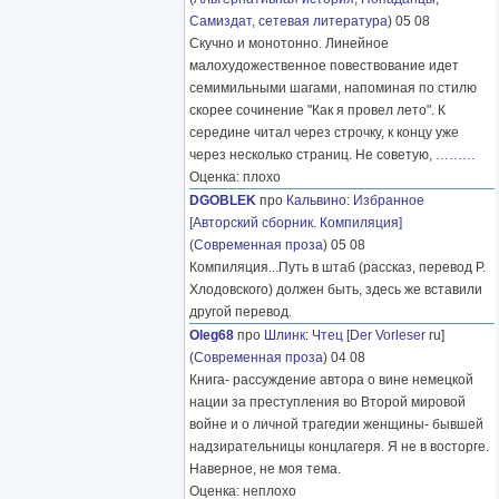
Самиздат, сетевая литература
) 05 08
Скучно и монотонно. Линейное
малохудожественное повествование идет
семимильными шагами, напоминая по стилю
скорее сочинение "Как я провел лето". К
середине читал через строчку, к концу уже
через несколько страниц. Не советую,
………
Оценка: плохо
DGOBLEK
про
Кальвино
:
Избранное
[Авторский сборник. Компиляция]
(
Современная проза
) 05 08
Компиляция...Путь в штаб (рассказ, перевод Р.
Хлодовского) должен быть, здесь же вставили
другой перевод.
Oleg68
про
Шлинк
:
Чтец
[
Der Vorleser
ru]
(
Современная проза
) 04 08
Книга- рассуждение автора о вине немецкой
нации за преступления во Второй мировой
войне и о личной трагедии женщины- бывшей
надзирательницы концлагеря. Я не в восторге.
Наверное, не моя тема.
Оценка: неплохо