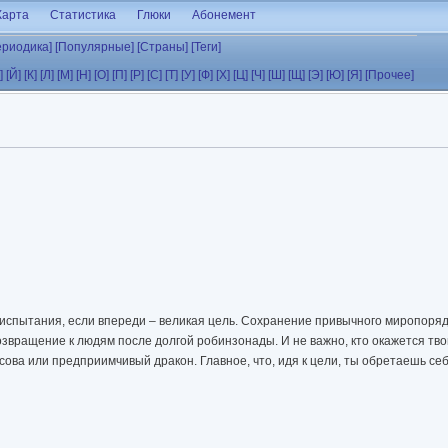
Карта
Статистика
Глюки
Абонемент
ериодика]
[Популярные]
[Страны]
[Теги]
]
[Й]
[К]
[Л]
[М]
[Н]
[О]
[П]
[Р]
[С]
[Т]
[У]
[Ф]
[Х]
[Ц]
[Ч]
[Ш]
[Щ]
[Э]
[Ю]
[Я]
[Прочее]
испытания, если впереди – великая цель. Сохранение привычного миропоряд
озвращение к людям после долгой робинзонады. И не важно, кто окажется тв
сова или предприимчивый дракон. Главное, что, идя к цели, ты обретаешь себ