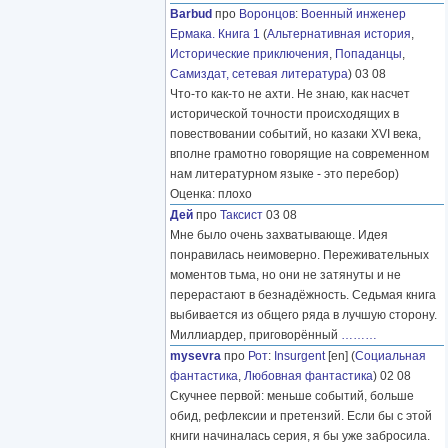
Barbud
про
Воронцов
:
Военный инженер
Ермака. Книга 1
(
Альтернативная история
,
Исторические приключения
,
Попаданцы
,
Самиздат, сетевая литература
) 03 08
Что-то как-то не ахти. Не знаю, как насчет
исторической точности происходящих в
повествовании событий, но казаки XVI века,
вполне грамотно говорящие на современном
нам литературном языке - это перебор)
Оценка: плохо
Дей
про
Таксист
03 08
Мне было очень захватывающе. Идея
понравилась неимоверно. Переживательных
моментов тьма, но они не затянуты и не
перерастают в безнадёжность. Седьмая книга
выбивается из общего ряда в лучшую сторону.
Миллиардер, приговорённый
………
mysevra
про
Рот
:
Insurgent
[en] (
Социальная
фантастика
,
Любовная фантастика
) 02 08
Скучнее первой: меньше событий, больше
обид, рефлексии и претензий. Если бы с этой
книги начиналась серия, я бы уже забросила.