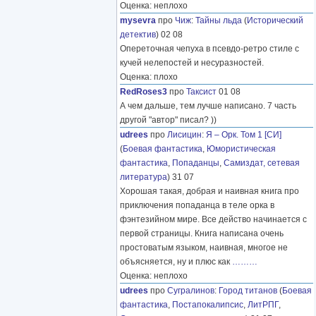
Оценка: неплохо
mysevra
про
Чиж
:
Тайны льда
(
Исторический
детектив
) 02 08
Опереточная чепуха в псевдо-ретро стиле с
кучей нелепостей и несуразностей.
Оценка: плохо
RedRoses3
про
Таксист
01 08
А чем дальше, тем лучше написано. 7 часть
другой "автор" писал? ))
udrees
про
Лисицин
:
Я – Орк. Том 1 [СИ]
(
Боевая фантастика
,
Юмористическая
фантастика
,
Попаданцы
,
Самиздат, сетевая
литература
) 31 07
Хорошая такая, добрая и наивная книга про
приключения попаданца в теле орка в
фэнтезийном мире. Все действо начинается с
первой страницы. Книга написана очень
простоватым языком, наивная, многое не
объясняется, ну и плюс как
………
Оценка: неплохо
udrees
про
Сугралинов
:
Город титанов
(
Боевая
фантастика
,
Постапокалипсис
,
ЛитРПГ
,