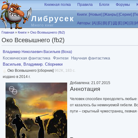
Перейти к основному содержанию
Книжная полка
Правила
Блоги
Форумы
Книги:
[Новые]
[Жанры]
[Серии]
[П
Либрусек
Авторы:
[А]
[Б]
[В]
[Г]
[Д]
[Е]
[Ж]
[З]
[И
Много книг
Вы здесь
Главная
»
Книги
»
Око Всевышнего (fb2)
Око Всевышнего (fb2)
Владимир Николаевич Васильев (Воха)
Космическая фантастика
Фэнтези
Научная фантастика
Васильев, Владимир. Сборники
Око Всевышнего [сборник]
962K, 183 с.
издано в 2014 г.
Добавлена: 21.07.2015
Аннотация
Человек способен преодолеть любые 
от казалось бы неминуемой гибели. В
пути – скрытный чужестранец, певчая 