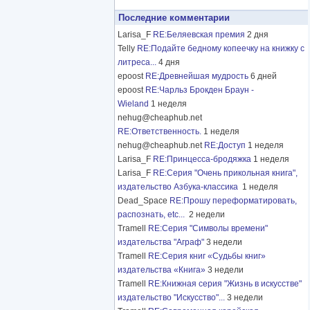
Последние комментарии
Larisa_F
RE:Беляевская премия
2 дня
Telly
RE:Подайте бедному копеечку на книжку с
литреса...
4 дня
epoost
RE:Древнейшая мудрость
6 дней
epoost
RE:Чарльз Брокден Браун -
Wieland
1 неделя
nehug@cheaphub.net
RE:Ответственность.
1 неделя
nehug@cheaphub.net
RE:Доступ
1 неделя
Larisa_F
RE:Принцесса-бродяжка
1 неделя
Larisa_F
RE:Серия "Очень прикольная книга",
издательство Азбука-классика
1 неделя
Dead_Space
RE:Прошу переформатировать,
распознать, etc...
2 недели
Tramell
RE:Серия "Символы времени"
издательства "Аграф"
3 недели
Tramell
RE:Серия книг «Судьбы книг»
издательства «Книга»
3 недели
Tramell
RE:Книжная серия "Жизнь в искусстве"
издательство "Искусство"...
3 недели