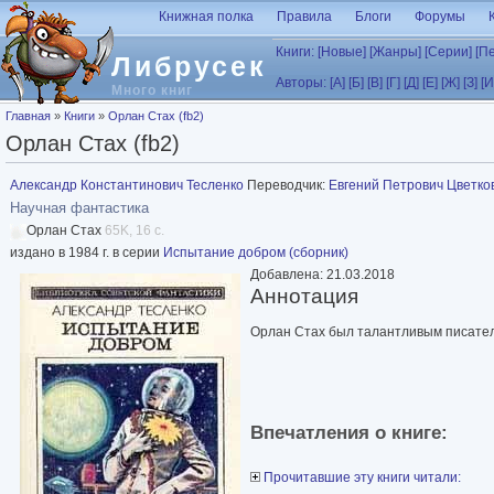
Перейти к основному содержанию
Книжная полка
Правила
Блоги
Форумы
Книги:
[Новые]
[Жанры]
[Серии]
[П
Либрусек
Авторы:
[А]
[Б]
[В]
[Г]
[Д]
[Е]
[Ж]
[З]
[И
Много книг
Вы здесь
Главная
»
Книги
»
Орлан Стах (fb2)
Орлан Стах (fb2)
Александр Константинович Тесленко
Переводчик:
Евгений Петрович Цветко
Научная фантастика
Орлан Стах
65K, 16 с.
издано в 1984 г. в серии
Испытание добром (сборник)
Добавлена: 21.03.2018
Аннотация
Орлан Стах был талантливым писател
Впечатления о книге:
Прочитавшие эту книги читали: