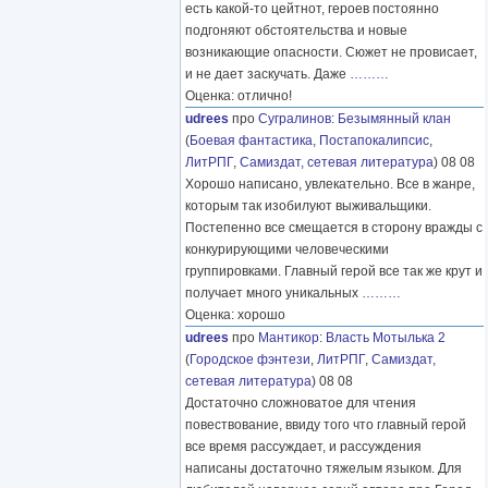
есть какой-то цейтнот, героев постоянно
подгоняют обстоятельства и новые
возникающие опасности. Сюжет не провисает,
и не дает заскучать. Даже
………
Оценка: отлично!
udrees
про
Сугралинов
:
Безымянный клан
(
Боевая фантастика
,
Постапокалипсис
,
ЛитРПГ
,
Самиздат, сетевая литература
) 08 08
Хорошо написано, увлекательно. Все в жанре,
которым так изобилуют выживальщики.
Постепенно все смещается в сторону вражды с
конкурирующими человеческими
группировками. Главный герой все так же крут и
получает много уникальных
………
Оценка: хорошо
udrees
про
Мантикор
:
Власть Мотылька 2
(
Городское фэнтези
,
ЛитРПГ
,
Самиздат,
сетевая литература
) 08 08
Достаточно сложноватое для чтения
повествование, ввиду того что главный герой
все время рассуждает, и рассуждения
написаны достаточно тяжелым языком. Для