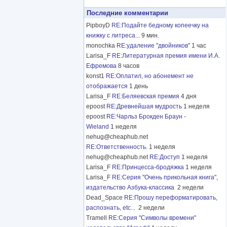
Последние комментарии
PipboyD
RE:Подайте бедному копеечку на
книжку с литреса...
9 мин.
monochka
RE:удаление "двойников"
1 час
Larisa_F
RE:Литературная премия имени И.А.
Ефремова
8 часов
konst1
RE:Оплатил, но абонемент не
отображается
1 день
Larisa_F
RE:Беляевская премия
4 дня
epoost
RE:Древнейшая мудрость
1 неделя
epoost
RE:Чарльз Брокден Браун -
Wieland
1 неделя
nehug@cheaphub.net
RE:Ответственность.
1 неделя
nehug@cheaphub.net
RE:Доступ
1 неделя
Larisa_F
RE:Принцесса-бродяжка
1 неделя
Larisa_F
RE:Серия "Очень прикольная книга",
издательство Азбука-классика
2 недели
Dead_Space
RE:Прошу переформатировать,
распознать, etc...
2 недели
Tramell
RE:Серия "Символы времени"