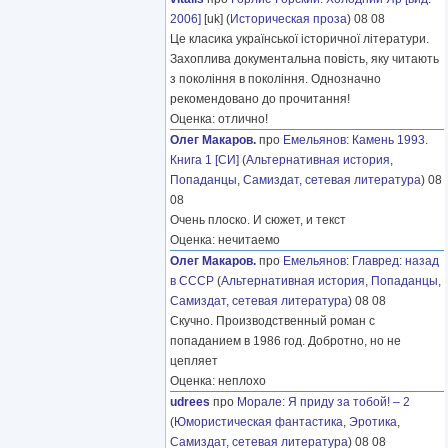
2006]
[uk] (
Историческая проза
) 08 08
Це класика української історичної літератури.
Захоплива документальна повість, яку читають
з покоління в покоління. Однозначно
рекомендовано до прочитання!
Оценка: отлично!
Олег Макаров.
про
Емельянов
:
Камень 1993.
Книга 1 [СИ]
(
Альтернативная история
,
Попаданцы
,
Самиздат, сетевая литература
) 08
08
Очень плоско. И сюжет, и текст
Оценка: нечитаемо
Олег Макаров.
про
Емельянов
:
Главред: назад
в СССР
(
Альтернативная история
,
Попаданцы
,
Самиздат, сетевая литература
) 08 08
Скучно. Производственный роман с
попаданием в 1986 год. Добротно, но не
цепляет
Оценка: неплохо
udrees
про
Морале
:
Я приду за тобой! – 2
(
Юмористическая фантастика
,
Эротика
,
Самиздат, сетевая литература
) 08 08