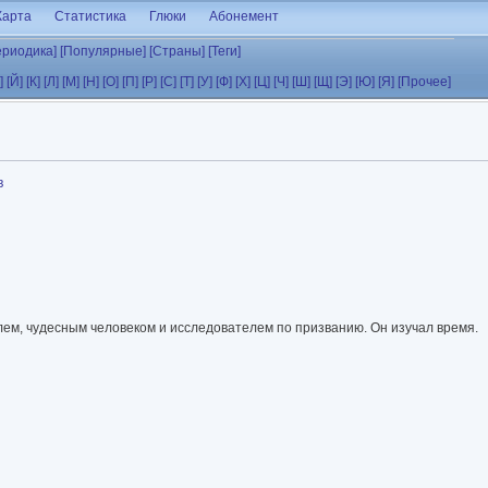
Карта
Статистика
Глюки
Абонемент
ериодика]
[Популярные]
[Страны]
[Теги]
]
[Й]
[К]
[Л]
[М]
[Н]
[О]
[П]
[Р]
[С]
[Т]
[У]
[Ф]
[Х]
[Ц]
[Ч]
[Ш]
[Щ]
[Э]
[Ю]
[Я]
[Прочее]
в
ем, чудесным человеком и исследователем по призванию. Он изучал время.