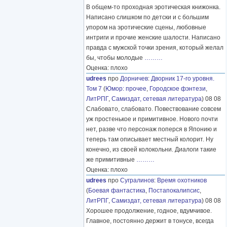
В общем-то проходная эротическая книжонка.
Написано слишком по детски и с большим
упором на эротические сцены, любовные
интриги и прочие женские шалости. Написано
правда с мужской точки зрения, который желал
бы, чтобы молодые
………
Оценка: плохо
udrees
про
Дорничев
:
Дворник 17-го уровня.
Том 7
(
Юмор: прочее
,
Городское фэнтези
,
ЛитРПГ
,
Самиздат, сетевая литература
) 08 08
Слабовато, слабовато. Повествование совсем
уж простенькое и примитивное. Нового почти
нет, разве что персонаж поперся в Японию и
теперь там описывает местный колорит. Ну
конечно, из своей колокольни. Диалоги такие
же примитивные
………
Оценка: плохо
udrees
про
Сугралинов
:
Время охотников
(
Боевая фантастика
,
Постапокалипсис
,
ЛитРПГ
,
Самиздат, сетевая литература
) 08 08
Хорошее продолжение, годное, вдумчивое.
Главное, постоянно держит в тонусе, всегда