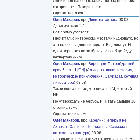
любителей наверное серий автора про Город
которого нет, Покорившего
………
Оценка: неплохо
Олег Макаров.
про
Девятиэтажники
08 08
Девятиэтажка 1-3
Вот прямо увлекает.
Прочитал, с интересом. Местами нудновато, но
это не очень длинные места. В целом гут. И
идея переноса не затёртая. И вообще. Жду
четвёртую книгу
Олег Макаров.
про
Воронцов
:
Петербургский
врач. Часть 1 [СИ]
(
Альтернативная история
,
Исторические приключения
,
Самиздат, сетевая
литература
) 08 08
Такое впечатление, что писал LLM, который
ИИ.
Но утверждать не берусь. И читать дальше 20
страниц тоже
Оценка: нечитаемо
Олег Макаров.
про
Карелин
:
Теперь я не
Адвокат
(
Фэнтези
,
Попаданцы
,
Самиздат,
сетевая литература
) 08 08
Довольно плоско, как будто писалось наспех