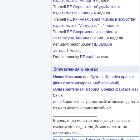
издательства "Аграф"
4 недели
Tramell
RE:Серия книг «Судьбы книг»
издательства «Книга»
4 недели
Tramell
RE:Книжная серия "Жизнь в искусстве"
издательство "Искусство"...
4 недели
Tramell
RE:Современная корейская
литература. Книжная серия...
4 недели
nehug@cheaphub.net
RE:Загадка
автора
1 месяц
Drunkenmunky
RE:/sql/
1 месяц
Впечатления о книгах
Никос Костакис
про
Зурков
:
Игра без правил
[litres с оптимизированной обложкой]
(
Альтернативная история
,
Боевая фантастика
)
08 08
не собирается ли уважаемый академик сделать
из него нового Франкенштейна?
____________________
В день, когда монстра перестанут называть
именем его создателя, Земля налетит на
небесную ось!
vitalis
про
Горлис-Горский
:
Холодний Яр [вид.