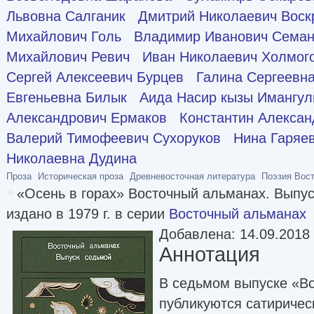
Львовна Салганик
Дмитрий Николаевич Воск
Михайлович Голь
Владимир Иванович Сема
Михайлович Ревич
Иван Николаевич Холмог
Сергей Алексеевич Бурцев
Галина Сергеевн
Евгеньевна Билык
Аида Насир кызы Имангул
Александрович Ермаков
Константин Алексан
Валерий Тимофеевич Сухоруков
Нина Гаряе
Николаевна Дудина
Проза
Историческая проза
Древневосточная литература
Поэзия Вос
«Осень в горах» Восточный альманах. Выпу
издано в 1979 г. в серии
Восточный альманах
Добавлена: 14.09.2018
Аннотация
В седьмом выпуске «В
публикуются сатиричес