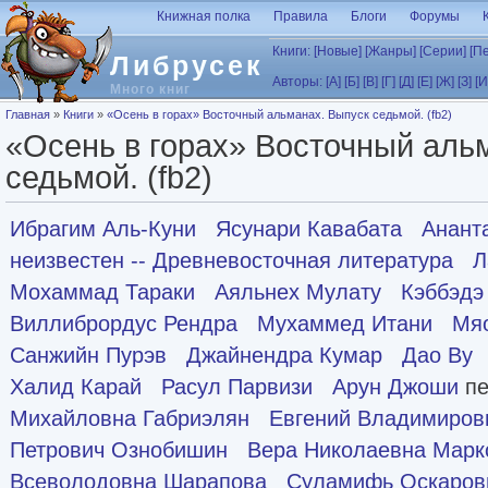
Перейти к основному содержанию
Книжная полка
Правила
Блоги
Форумы
Книги:
[Новые]
[Жанры]
[Серии]
[П
Либрусек
Авторы:
[А]
[Б]
[В]
[Г]
[Д]
[Е]
[Ж]
[З]
[И
Много книг
Вы здесь
Главная
»
Книги
»
«Осень в горах» Восточный альманах. Выпуск седьмой. (fb2)
«Осень в горах» Восточный аль
седьмой. (fb2)
Ибрагим Аль-Куни
Ясунари Кавабата
Анант
неизвестен -- Древневосточная литература
Л
Мохаммад Тараки
Аяльнех Мулату
Кэббэдэ
Виллибрордус Рендра
Мухаммед Итани
Мя
Санжийн Пурэв
Джайнендра Кумар
Дао Ву
Халид Карай
Расул Парвизи
Арун Джоши
пе
Михайловна Габриэлян
Евгений Владимиров
Петрович Ознобишин
Вера Николаевна Марк
Всеволодовна Шарапова
Суламифь Оскаров