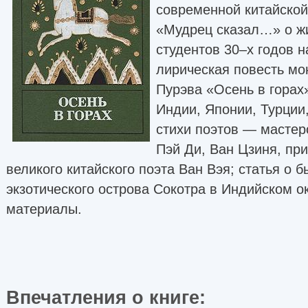
современной китайско
«Мудрец сказал…» о ж
студентов 30–х годов н
лирическая повесть мо
Пурэва «Осень в горах
Индии, Японии, Турции
стихи поэтов — мастер
Пэй Ди, Ван Цзиня, пр
великого китайского поэта Ван Вэя; статья о 
экзотического острова Сокотра в Индийском о
материалы.
Впечатления о книге: