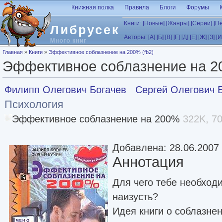
Перейти к основному содержанию
Книжная полка
Правила
Блоги
Форумы
Книги:
[Новые]
[Жанры]
[Серии]
[П
Либрусек
Авторы:
[А]
[Б]
[В]
[Г]
[Д]
[Е]
[Ж]
[З]
[И
Много книг
Вы здесь
Главная
»
Книги
»
Эффективное соблазнение на 200% (fb2)
Эффективное соблазнение на 20
Филипп Олегович Богачев
Сергей Олегович 
Психология
Эффективное соблазнение на 200%
322K, 70
Добавлена: 28.06.2007
Аннотация
Для чего тебе необходи
наизусть?
Идея книги о соблазне