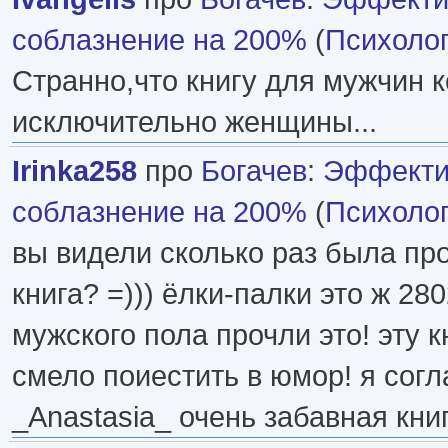
соблазнение на 200%
(
Психоло
Странно,что книгу для мужчин 
исключительно женщины...
Irinka258
про
Богачев
:
Эффекти
соблазнение на 200%
(
Психоло
вы видели сколько раз была пр
книга? =))) ёлки-палки это ж 28
мужского пола прочли это! эту 
смело поиестить в юмор! я согл
_Anastasia_ очень забавная книга)