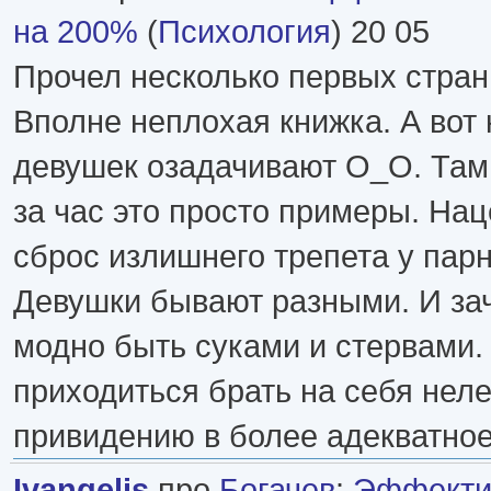
на 200%
(
Психология
) 20 05
Прочел несколько первых страни
Вполне неплохая книжка. А вот
девушек озадачивают О_О. Там
за час это просто примеры. На
сброс излишнего трепета у парня
Девушки бывают разными. И зач
модно быть суками и стервами.
приходиться брать на себя неле
привидению в более адекватное
Ivangelis
про
Богачев
:
Эффекти