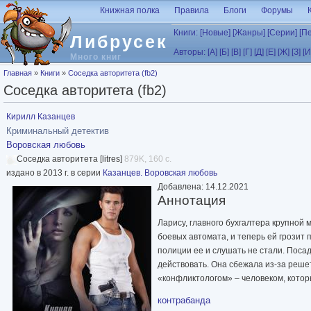
Перейти к основному содержанию
Книжная полка
Правила
Блоги
Форумы
Книги:
[Новые]
[Жанры]
[Серии]
[П
Либрусек
Авторы:
[А]
[Б]
[В]
[Г]
[Д]
[Е]
[Ж]
[З]
[И
Много книг
Вы здесь
Главная
»
Книги
»
Соседка авторитета (fb2)
Соседка авторитета (fb2)
Кирилл Казанцев
Криминальный детектив
Воровская любовь
Соседка авторитета [litres]
879K, 160 с.
издано в 2013 г. в серии
Казанцев. Воровская любовь
Добавлена: 14.12.2021
Аннотация
Ларису, главного бухгалтера крупной
боевых автомата, и теперь ей грозит 
полиции ее и слушать не стали. Посади
действовать. Она сбежала из-за решет
«конфликтологом» – человеком, кото
контрабанда