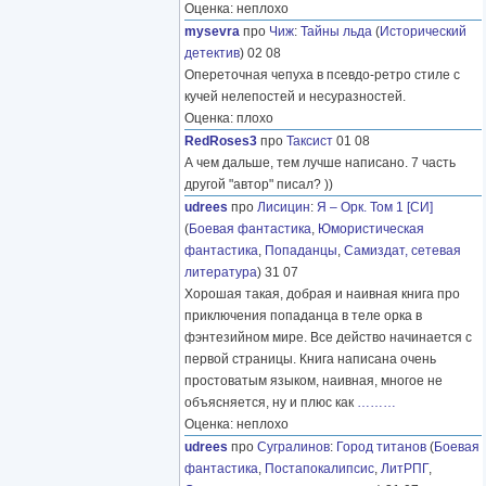
Оценка: неплохо
mysevra
про
Чиж
:
Тайны льда
(
Исторический
детектив
) 02 08
Опереточная чепуха в псевдо-ретро стиле с
кучей нелепостей и несуразностей.
Оценка: плохо
RedRoses3
про
Таксист
01 08
А чем дальше, тем лучше написано. 7 часть
другой "автор" писал? ))
udrees
про
Лисицин
:
Я – Орк. Том 1 [СИ]
(
Боевая фантастика
,
Юмористическая
фантастика
,
Попаданцы
,
Самиздат, сетевая
литература
) 31 07
Хорошая такая, добрая и наивная книга про
приключения попаданца в теле орка в
фэнтезийном мире. Все действо начинается с
первой страницы. Книга написана очень
простоватым языком, наивная, многое не
объясняется, ну и плюс как
………
Оценка: неплохо
udrees
про
Сугралинов
:
Город титанов
(
Боевая
фантастика
,
Постапокалипсис
,
ЛитРПГ
,