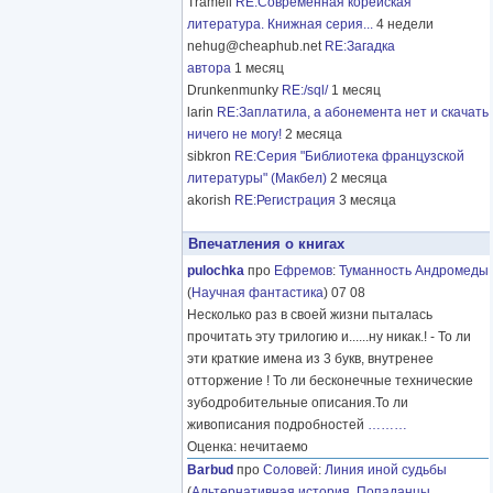
Tramell
RE:Современная корейская
литература. Книжная серия...
4 недели
nehug@cheaphub.net
RE:Загадка
автора
1 месяц
Drunkenmunky
RE:/sql/
1 месяц
larin
RE:Заплатила, а абонемента нет и скачать
ничего не могу!
2 месяца
sibkron
RE:Серия "Библиотека французской
литературы" (Макбел)
2 месяца
akorish
RE:Регистрация
3 месяца
Впечатления о книгах
pulochka
про
Ефремов
:
Туманность Андромеды
(
Научная фантастика
) 07 08
Несколько раз в своей жизни пыталась
прочитать эту трилогию и......ну никак.! - То ли
эти краткие имена из 3 букв, внутренее
отторжение ! То ли бесконечные технические
зубодробительные описания.То ли
живописания подробностей
………
Оценка: нечитаемо
Barbud
про
Соловей
:
Линия иной судьбы
(
Альтернативная история
,
Попаданцы
,