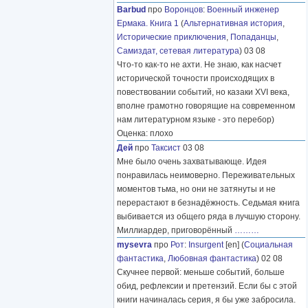
Barbud
про
Воронцов
:
Военный инженер
Ермака. Книга 1
(
Альтернативная история
,
Исторические приключения
,
Попаданцы
,
Самиздат, сетевая литература
) 03 08
Что-то как-то не ахти. Не знаю, как насчет
исторической точности происходящих в
повествовании событий, но казаки XVI века,
вполне грамотно говорящие на современном
нам литературном языке - это перебор)
Оценка: плохо
Дей
про
Таксист
03 08
Мне было очень захватывающе. Идея
понравилась неимоверно. Переживательных
моментов тьма, но они не затянуты и не
перерастают в безнадёжность. Седьмая книга
выбивается из общего ряда в лучшую сторону.
Миллиардер, приговорённый
………
mysevra
про
Рот
:
Insurgent
[en] (
Социальная
фантастика
,
Любовная фантастика
) 02 08
Скучнее первой: меньше событий, больше
обид, рефлексии и претензий. Если бы с этой
книги начиналась серия, я бы уже забросила.