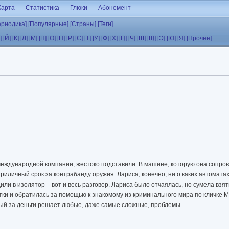
Карта
Статистика
Глюки
Абонемент
ериодика]
[Популярные]
[Страны]
[Теги]
]
[Й]
[К]
[Л]
[М]
[Н]
[О]
[П]
[Р]
[С]
[Т]
[У]
[Ф]
[Х]
[Ц]
[Ч]
[Ш]
[Щ]
[Э]
[Ю]
[Я]
[Прочее]
 международной компании, жестоко подставили. В машине, которую она сопро
приличный срок за контрабанду оружия. Лариса, конечно, ни о каких автоматах
ли в изолятор – вот и весь разговор. Лариса было отчаялась, но сумела взять
ки и обратилась за помощью к знакомому из криминального мира по кличке Ма
рый за деньги решает любые, даже самые сложные, проблемы…