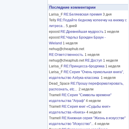
Последние комментарии
Larisa_F
RE:Беляевская премия
3 дня
Telly
RE:Подайте бедному копеечку на книжку с
литреса...
5 дней
epoost
RE:Древнейшая мудрость
1 неделя
epoost
RE:Чарльз Брокден Браун -
Wieland
1 неделя
nehug@cheaphub.net
RE:Ответственность.
1 неделя
nehug@cheaphub.net
RE:Доступ
1 неделя
Larisa_F
RE:Принцесса-бродяжка
1 неделя
Larisa_F
RE:Серия "Очень прикольная книга",
издательство Азбука-классика
1 неделя
Dead_Space
RE:Прошу переформатировать,
распознать, etc...
2 недели
Tramell
RE:Серия "Символы времени"
издательства "Аграф"
4 недели
Tramell
RE:Серия книг «Судьбы книг»
издательства «Книга»
4 недели
Tramell
RE:Книжная серия "Жизнь в искусстве"
издательство "Искусство"...
4 недели