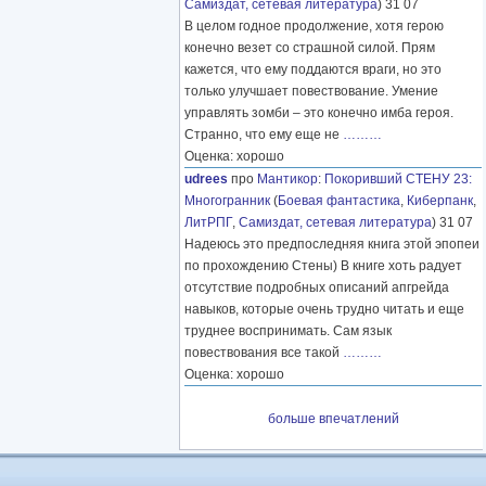
Самиздат, сетевая литература
) 31 07
В целом годное продолжение, хотя герою
конечно везет со страшной силой. Прям
кажется, что ему поддаются враги, но это
только улучшает повествование. Умение
управлять зомби – это конечно имба героя.
Странно, что ему еще не
………
Оценка: хорошо
udrees
про
Мантикор
:
Покоривший СТЕНУ 23:
Многогранник
(
Боевая фантастика
,
Киберпанк
,
ЛитРПГ
,
Самиздат, сетевая литература
) 31 07
Надеюсь это предпоследняя книга этой эпопеи
по прохождению Стены) В книге хоть радует
отсутствие подробных описаний апгрейда
навыков, которые очень трудно читать и еще
труднее воспринимать. Сам язык
повествования все такой
………
Оценка: хорошо
больше впечатлений