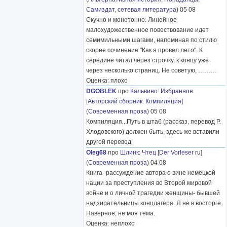
Самиздат, сетевая литература
) 05 08
Скучно и монотонно. Линейное
малохудожественное повествование идет
семимильными шагами, напоминая по стилю
скорее сочинение "Как я провел лето". К
середине читал через строчку, к концу уже
через несколько страниц. Не советую,
………
Оценка: плохо
DGOBLEK
про
Кальвино
:
Избранное
[Авторский сборник. Компиляция]
(
Современная проза
) 05 08
Компиляция...Путь в штаб (рассказ, перевод Р.
Хлодовского) должен быть, здесь же вставили
другой перевод.
Oleg68
про
Шлинк
:
Чтец
[
Der Vorleser
ru]
(
Современная проза
) 04 08
Книга- рассуждение автора о вине немецкой
нации за преступления во Второй мировой
войне и о личной трагедии женщины- бывшей
надзирательницы концлагеря. Я не в восторге.
Наверное, не моя тема.
Оценка: неплохо