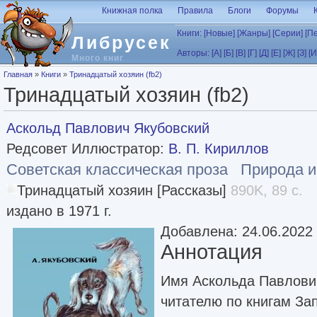
Перейти к основному содержанию
Книжная полка
Правила
Блоги
Форумы
Книги:
[Новые]
[Жанры]
[Серии]
[П
Либрусек
Авторы:
[А]
[Б]
[В]
[Г]
[Д]
[Е]
[Ж]
[З]
[И
Много книг
Вы здесь
Главная
»
Книги
»
Тринадцатый хозяин (fb2)
Тринадцатый хозяин (fb2)
Аскольд Павлович Якубовский
Редсовет Иллюстратор:
В. П. Кириллов
Советская классическая проза
Природа и
Тринадцатый хозяин [Рассказы]
890K, 89 с.
издано в 1971 г.
Добавлена: 24.06.2022
Аннотация
Имя Аскольда Павлович
читателю по книгам За