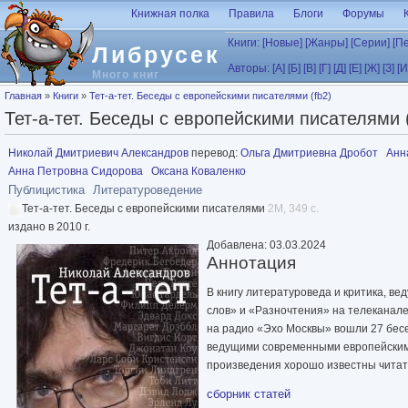
Перейти к основному содержанию
Книжная полка
Правила
Блоги
Форумы
Книги:
[Новые]
[Жанры]
[Серии]
[П
Либрусек
Авторы:
[А]
[Б]
[В]
[Г]
[Д]
[Е]
[Ж]
[З]
[И
Много книг
Вы здесь
Главная
»
Книги
»
Тет-а-тет. Беседы с европейскими писателями (fb2)
Тет-а-тет. Беседы с европейскими писателями (
Николай Дмитриевич Александров
перевод:
Ольга Дмитриевна Дробот
Анн
Анна Петровна Сидорова
Оксана Коваленко
Публицистика
Литературоведение
Тет-а-тет. Беседы с европейскими писателями
2M, 349 с.
издано в 2010 г.
Добавлена: 03.03.2024
Аннотация
В книгу литературоведа и критика, в
слов» и «Разночтения» на телеканал
на радио «Эхо Москвы» вошли 27 бесе
ведущими современными европейскими
произведения хорошо известны читат
сборник статей