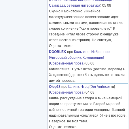
Самиздат, сетевая литература
) 05 08
Скучно и монотонно. Линейное
малохудожественное повествование идет
семимильными шагами, напоминая по стилю
скорее сочинение "Как я провел лето". К
середине читал через строчку, к концу уже
через несколько страниц. Не советую,
………
Оценка: плохо
DGOBLEK
про
Кальвино
:
Избранное
[Авторский сборник. Компиляция]
(
Современная проза
) 05 08
Компиляция...Путь в штаб (рассказ, перевод Р.
Хлодовского) должен быть, здесь же вставили
другой перевод.
Oleg68
про
Шлинк
:
Чтец
[
Der Vorleser
ru]
(
Современная проза
) 04 08
Книга- рассуждение автора о вине немецкой
нации за преступления во Второй мировой
войне и о личной трагедии женщины- бывшей
надзирательницы концлагеря. Я не в восторге.
Наверное, не моя тема.
Оценка: неплохо