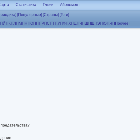
Карта
Статистика
Глюки
Абонемент
ериодика]
[Популярные]
[Страны]
[Теги]
]
[Й]
[К]
[Л]
[М]
[Н]
[О]
[П]
[Р]
[С]
[Т]
[У]
[Ф]
[Х]
[Ц]
[Ч]
[Ш]
[Щ]
[Э]
[Ю]
[Я]
[Прочее]
т предательства?
ждение.