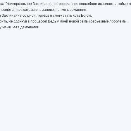
оздал Универсальное Заклинание, потенциально способное исполнять любые 
 придётся прожить жизнь заново, прямо с рождения.
Заклинание со мной, теперь я смогу стать хоть Богом.
орить, не сдохнув в процессе! Ведь у моей новой семьи серьёзные проблемы.
у меня батя демонолог!