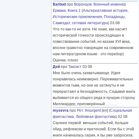
Barbud
про
Воронцов
:
Военный инженер
Ермака. Книга 1
(
Альтернативная история
,
Исторические приключения
,
Попаданцы
,
Самиздат, сетевая литература
) 03 08
Что-то как-то не ахти. Не знаю, как насчет
исторической точности происходящих в
повествовании событий, но казаки XVI века,
вполне грамотно говорящие на современном
нам литературном языке - это перебор)
Оценка: плохо
Дей
про
Таксист
03 08
Мне было очень захватывающе. Идея
понравилась неимоверно. Переживательных
моментов тьма, но они не затянуты и не
перерастают в безнадёжность. Седьмая книга
выбивается из общего ряда в лучшую сторону.
Миллиардер, приговорённый
………
mysevra
про
Рот
:
Insurgent
[en] (
Социальная
фантастика
,
Любовная фантастика
) 02 08
Скучнее первой: меньше событий, больше
обид, рефлексии и претензий. Если бы с этой
книги начиналась серия, я бы уже забросила.