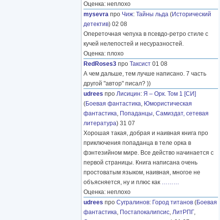
Оценка: неплохо
mysevra
про
Чиж
:
Тайны льда
(
Исторический
детектив
) 02 08
Опереточная чепуха в псевдо-ретро стиле с
кучей нелепостей и несуразностей.
Оценка: плохо
RedRoses3
про
Таксист
01 08
А чем дальше, тем лучше написано. 7 часть
другой "автор" писал? ))
udrees
про
Лисицин
:
Я – Орк. Том 1 [СИ]
(
Боевая фантастика
,
Юмористическая
фантастика
,
Попаданцы
,
Самиздат, сетевая
литература
) 31 07
Хорошая такая, добрая и наивная книга про
приключения попаданца в теле орка в
фэнтезийном мире. Все действо начинается с
первой страницы. Книга написана очень
простоватым языком, наивная, многое не
объясняется, ну и плюс как
………
Оценка: неплохо
udrees
про
Сугралинов
:
Город титанов
(
Боевая
фантастика
,
Постапокалипсис
,
ЛитРПГ
,