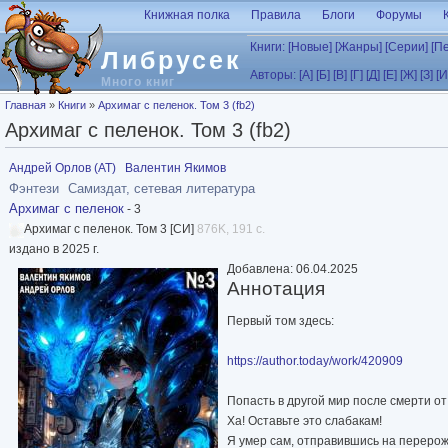
Перейти к основному содержанию
Книжная полка
Правила
Блоги
Форумы
Книги:
[Новые]
[Жанры]
[Серии]
[П
Либрусек
Авторы:
[А]
[Б]
[В]
[Г]
[Д]
[Е]
[Ж]
[З]
[И
Много книг
Вы здесь
Главная
»
Книги
»
Архимаг с пеленок. Том 3 (fb2)
Архимаг с пеленок. Том 3 (fb2)
Андрей Орлов (АТ)
Валентин Якимов
Фэнтези
Самиздат, сетевая литература
Архимаг с пеленок
- 3
Архимаг с пеленок. Том 3 [СИ]
876K, 191 с.
издано в 2025 г.
Добавлена: 06.04.2025
Аннотация
Первый том здесь:
https://author.today/work/420909
Попасть в другой мир после смерти о
Ха! Оставьте это слабакам!
Я умер сам, отправившись на переро