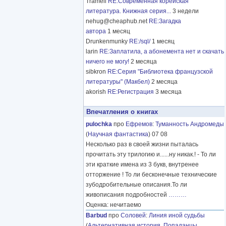
Tramell
RE:Современная корейская
литература. Книжная серия...
3 недели
nehug@cheaphub.net
RE:Загадка
автора
1 месяц
Drunkenmunky
RE:/sql/
1 месяц
larin
RE:Заплатила, а абонемента нет и скачать
ничего не могу!
2 месяца
sibkron
RE:Серия "Библиотека французской
литературы" (Макбел)
2 месяца
akorish
RE:Регистрация
3 месяца
Впечатления о книгах
pulochka
про
Ефремов
:
Туманность Андромеды
(
Научная фантастика
) 07 08
Несколько раз в своей жизни пыталась
прочитать эту трилогию и......ну никак.! - То ли
эти краткие имена из 3 букв, внутренее
отторжение ! То ли бесконечные технические
зубодробительные описания.То ли
живописания подробностей
………
Оценка: нечитаемо
Barbud
про
Соловей
:
Линия иной судьбы
(
Альтернативная история
,
Попаданцы
,