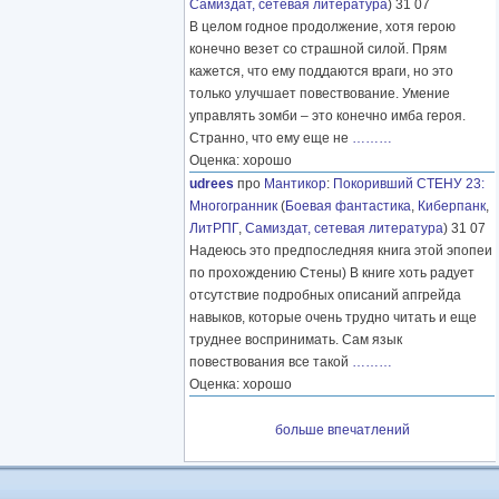
Самиздат, сетевая литература
) 31 07
В целом годное продолжение, хотя герою
конечно везет со страшной силой. Прям
кажется, что ему поддаются враги, но это
только улучшает повествование. Умение
управлять зомби – это конечно имба героя.
Странно, что ему еще не
………
Оценка: хорошо
udrees
про
Мантикор
:
Покоривший СТЕНУ 23:
Многогранник
(
Боевая фантастика
,
Киберпанк
,
ЛитРПГ
,
Самиздат, сетевая литература
) 31 07
Надеюсь это предпоследняя книга этой эпопеи
по прохождению Стены) В книге хоть радует
отсутствие подробных описаний апгрейда
навыков, которые очень трудно читать и еще
труднее воспринимать. Сам язык
повествования все такой
………
Оценка: хорошо
больше впечатлений