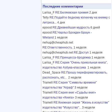
Последние комментарии
Larisa_F
RE:Беляевская премия
2 дня
Telly
RE:Подайте бедному копеечку на книжку с
литреса...
4 дня
epoost
RE:Древнейшая мудрость
6 дней
epoost
RE:Чарльз Брокден Браун -
Wieland
1 неделя
nehug@cheaphub.net
RE:Ответственность.
1 неделя
nehug@cheaphub.net
RE:Доступ
1 неделя
Larisa_F
RE:Принцесса-бродяжка
1 неделя
Larisa_F
RE:Серия "Очень прикольная книга",
издательство Азбука-классика
1 неделя
Dead_Space
RE:Прошу переформатировать,
распознать, etc...
2 недели
Tramell
RE:Серия "Символы времени"
издательства "Аграф"
3 недели
Tramell
RE:Серия книг «Судьбы книг»
издательства «Книга»
3 недели
Tramell
RE:Книжная серия "Жизнь в искусстве"
издательство "Искусство"...
3 недели