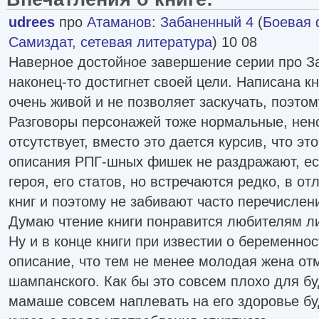
udrees
про
Атаманов
:
Забаненный 4
(
Боевая 
Самиздат, сетевая литература
) 10 08
Наверное достойное завершение серии про З
наконец-то достигнет своей цели. Написана к
очень живой и не позволяет заскучать, поэтом
Разговоры персонажей тоже нормальные, нен
отсутствует, вместо это дается курсив, что эт
описания РПГ-шных фишек не раздражают, ес
героя, его статов, но встречаются редко, в от
книг и поэтому не забивают часто перечислени
Думаю чтение книги понравится любителям л
Ну и в конце книги при известии о беременно
описание, что тем не менее молодая жена от
шампанского. Как бы это совсем плохо для бу
мамаше совсем наплевать на его здоровье бу