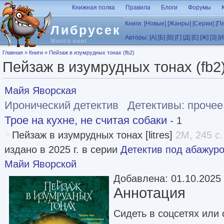
Перейти к основному содержанию
Книжная полка
Правила
Блоги
Форумы
Книги:
[Новые]
[Жанры]
[Серии]
[П
Либрусек
Авторы:
[А]
[Б]
[В]
[Г]
[Д]
[Е]
[Ж]
[З]
[И
Много книг
Вы здесь
Главная
»
Книги
»
Пейзаж в изумрудных тонах (fb2)
Пейзаж в изумрудных тонах (fb2
Майя Яворская
Иронический детектив
Детективы: прочее
Трое на кухне, не считая собаки
- 1
Пейзаж в изумрудных тонах [litres]
2M, 245 с.
издано в 2025 г. в серии
Детектив под абажур
Майи Яворской
Добавлена: 01.10.2025
Аннотация
Сидеть в соцсетях или 