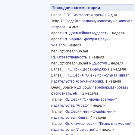
Последние комментарии
Larisa_F
RE:Беляевская премия
2 дня
Telly
RE:Подайте бедному копеечку на книжку с
литреса...
4 дня
epoost
RE:Древнейшая мудрость
1 неделя
epoost
RE:Чарльз Брокден Браун -
Wieland
1 неделя
nehug@cheaphub.net
RE:Ответственность.
1 неделя
nehug@cheaphub.net
RE:Доступ
1 неделя
Larisa_F
RE:Принцесса-бродяжка
1 неделя
Larisa_F
RE:Серия "Очень прикольная книга",
издательство Азбука-классика
1 неделя
Dead_Space
RE:Прошу переформатировать,
распознать, etc...
2 недели
Tramell
RE:Серия "Символы времени"
издательства "Аграф"
4 недели
Tramell
RE:Серия книг «Судьбы книг»
издательства «Книга»
4 недели
Tramell
RE:Книжная серия "Жизнь в искусстве"
издательство "Искусство"...
4 недели