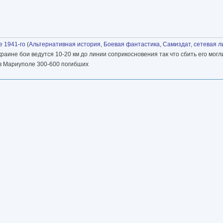
е 1941-го
(
Альтернативная история
,
Боевая фантастика
,
Самиздат, сетевая л
Украине бои ведутся 10-20 км до линии соприкосновения так что сбить его могл
 в Мариуполе 300-600 погибших