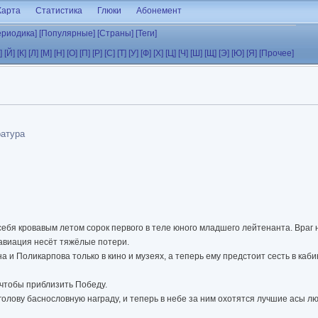
Карта
Статистика
Глюки
Абонемент
ериодика]
[Популярные]
[Страны]
[Теги]
]
[Й]
[К]
[Л]
[М]
[Н]
[О]
[П]
[Р]
[С]
[Т]
[У]
[Ф]
[Х]
[Ц]
[Ч]
[Ш]
[Щ]
[Э]
[Ю]
[Я]
[Прочее]
ратура
себя кровавым летом сорок первого в теле юного младшего лейтенанта. Враг н
авиация несёт тяжёлые потери.
 и Поликарпова только в кино и музеях, а теперь ему предстоит сесть в каб
 чтобы приблизить Победу.
голову баснословную награду, и теперь в небе за ним охотятся лучшие асы 