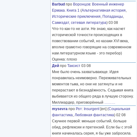
Barbud
про
Воронцов
:
Военный инженер
Ермака. Книга 1
(
Альтернативная история
,
Исторические приключения
,
Попаданцы
,
Самиздат, сетевая литература
) 03 08
Что-то как-то не ахти. Не знаю, как насчет
исторической точности происходящих в
повествовании событий, но казаки XVI века,
вполне грамотно говорящие на современном
нам литературном языке - это перебор)
Оценка: плохо
Дей
про
Таксист
03 08
Мне было очень захватывающе. Идея
понравилась неимоверно. Переживательных
моментов тьма, но они не затянуты и не
перерастают в безнадёжность. Седьмая книга
выбивается из общего ряда в лучшую сторону.
Миллиардер, приговорённый
………
mysevra
про
Рот
:
Insurgent
[en] (
Социальная
фантастика
,
Любовная фантастика
) 02 08
Скучнее первой: меньше событий, больше
обид, рефлексии и претензий. Если бы с этой
книги начиналась серия, я бы уже забросила.