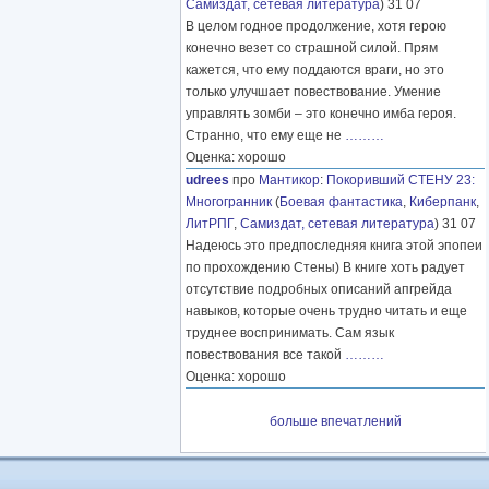
Самиздат, сетевая литература
) 31 07
В целом годное продолжение, хотя герою
конечно везет со страшной силой. Прям
кажется, что ему поддаются враги, но это
только улучшает повествование. Умение
управлять зомби – это конечно имба героя.
Странно, что ему еще не
………
Оценка: хорошо
udrees
про
Мантикор
:
Покоривший СТЕНУ 23:
Многогранник
(
Боевая фантастика
,
Киберпанк
,
ЛитРПГ
,
Самиздат, сетевая литература
) 31 07
Надеюсь это предпоследняя книга этой эпопеи
по прохождению Стены) В книге хоть радует
отсутствие подробных описаний апгрейда
навыков, которые очень трудно читать и еще
труднее воспринимать. Сам язык
повествования все такой
………
Оценка: хорошо
больше впечатлений