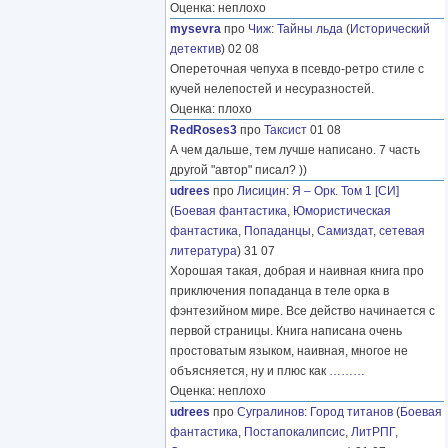
Оценка: неплохо
mysevra
про
Чиж
:
Тайны льда
(
Исторический
детектив
) 02 08
Опереточная чепуха в псевдо-ретро стиле с
кучей нелепостей и несуразностей.
Оценка: плохо
RedRoses3
про
Таксист
01 08
А чем дальше, тем лучше написано. 7 часть
другой "автор" писал? ))
udrees
про
Лисицин
:
Я – Орк. Том 1 [СИ]
(
Боевая фантастика
,
Юмористическая
фантастика
,
Попаданцы
,
Самиздат, сетевая
литература
) 31 07
Хорошая такая, добрая и наивная книга про
приключения попаданца в теле орка в
фэнтезийном мире. Все действо начинается с
первой страницы. Книга написана очень
простоватым языком, наивная, многое не
объясняется, ну и плюс как
………
Оценка: неплохо
udrees
про
Сугралинов
:
Город титанов
(
Боевая
фантастика
,
Постапокалипсис
,
ЛитРПГ
,