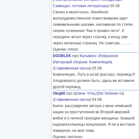
Самиздат, сетевая литература
) 05 08
Скучно и монотонно. Линейное
малохудожественное повествование идет
семимильными шагами, напоминая по стилю
скорее сочинение "Как я провел лето". К
середине читал через строчку, к концу уже
через несколько страниц. Не советую,
………
Оценка: плохо
DGOBLEK
про
Кальвино
:
Избранное
[Авторский сборник. Компиляция]
(
Современная проза
) 05 08
Компиляция...Путь в штаб (рассказ, перевод Р.
Хлодовского) должен быть, здесь же вставили
другой перевод.
Oleg68
про
Шлинк
:
Чтец
[
Der Vorleser
ru]
(
Современная проза
) 04 08
Книга- рассуждение автора о вине немецкой
нации за преступления во Второй мировой
войне и о личной трагедии женщины- бывшей
надзирательницы концлагеря. Я не в восторге.
Наверное, не моя тема.
Оценка: неплохо