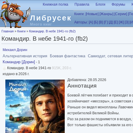
Перейти к основному содержанию
Книжная полка
Правила
Блоги
Форумы
Книги:
[Новые]
[Жанры]
[Серии]
[П
Либрусек
Авторы:
[А]
[Б]
[В]
[Г]
[Д]
[Е]
[Ж]
[З]
[И
Много книг
Вы здесь
Главная
»
Книги
»
Командир. В небе 1941-го (fb2)
Командир. В небе 1941-го (fb2)
Михаил Дорин
Альтернативная история
Боевая фантастика
Самиздат, сетевая лите
Командир [Дорин]
- 1
Командир. В небе 1941-го
915K, 203 с.
издано в 2026 г.
Добавлена: 28.05.2026
Аннотация
Боевой лётчик погибает и приходит в 
хозяйничают «мессеры», а советская 
Раньше он видел монопланы Лавочкина
истребителей Великой Войны.
Раз за разом он поднимется в воздух,
Вот только фашисты объявили за его 