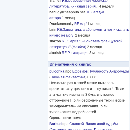
Tramell
RE:Современная корейская
литература. Книжная серия...
4 недели
nehug@cheaphub.net
RE:Загадка
автора
1 месяц
Drunkenmunky
RE:/sql/
1 месяц
larin
RE:Заплатила, а абонемента нет и скачать
ничего не могу!
2 месяца
sibkron
RE:Серия "Библиотека французской
литературы" (Макбел)
2 месяца
akorish
RE:Регистрация
3 месяца
Впечатления о книгах
pulochka
про
Ефремов
:
Туманность Андромеды
(
Научная фантастика
) 07 08
Несколько раз в своей жизни пыталась
прочитать эту трилогию и......ну никак.! - То ли
эти краткие имена из 3 букв, внутренее
отторжение ! То ли бесконечные технические
зубодробительные описания.То ли
живописания подробностей
………
Оценка: нечитаемо
Barbud
про
Соловей
:
Линия иной судьбы
(
Альтернативная история
,
Попаданцы
,