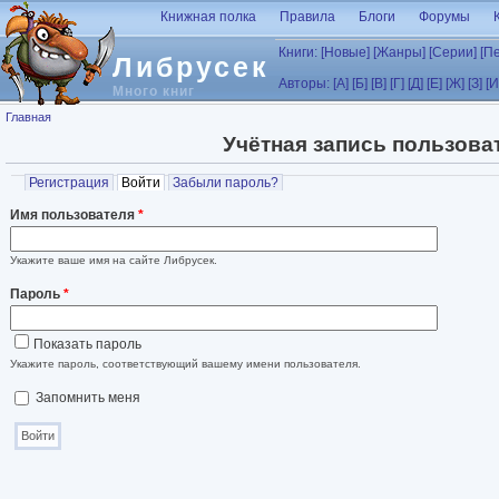
Перейти к основному содержанию
Книжная полка
Правила
Блоги
Форумы
Книги:
[Новые]
[Жанры]
[Серии]
[П
Либрусек
Авторы:
[А]
[Б]
[В]
[Г]
[Д]
[Е]
[Ж]
[З]
[И
Много книг
Вы здесь
Главная
Учётная запись пользова
Главные вкладки
Регистрация
Войти
(активная вкладка)
Забыли пароль?
Имя пользователя
*
Укажите ваше имя на сайте Либрусек.
Пароль
*
Показать пароль
Укажите пароль, соответствующий вашему имени пользователя.
Запомнить меня