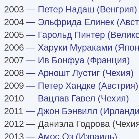
2003
— Петер Надаш (Венгрия)
2004
— Эльфрида Елинек (Авст
2005
— Гарольд Пинтер (Велик
2006
— Харуки Мураками (Япон
2007
— Ив Бонфуа (Франция)
2008
— Арношт Лустиг (Чехия)
2009
— Петер Хандке (Австрия)
2010
— Вацлав Гавел (Чехия)
2011
— Джон Бэнвилл (Ирланди
2012 — Даниэла Годрова (Чехия
2013
— Амос Оз (Израиль)