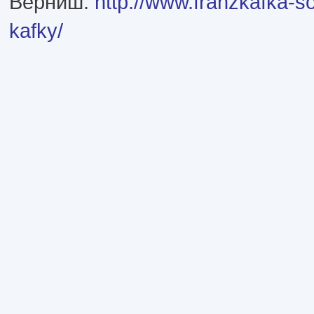
Верниш:
http://www.franzkafka-s
kafky/