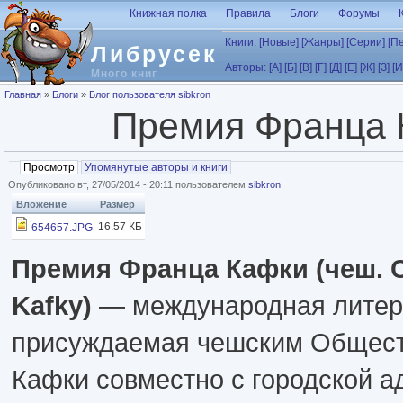
Перейти к основному содержанию
Книжная полка
Правила
Блоги
Форумы
Книги:
[Новые]
[Жанры]
[Серии]
[П
Либрусек
Авторы:
[А]
[Б]
[В]
[Г]
[Д]
[Е]
[Ж]
[З]
[И
Много книг
Вы здесь
Главная
»
Блоги
»
Блог пользователя sibkron
Премия Франца 
Главные вкладки
Просмотр
(активная вкладка)
Упомянутые авторы и книги
Опубликовано вт, 27/05/2014 - 20:11 пользователем
sibkron
Вложение
Размер
16.57 КБ
654657.JPG
Премия Франца Кафки (чеш. C
Kafky)
— международная литер
присуждаемая чешским Общес
Кафки совместно с городской 