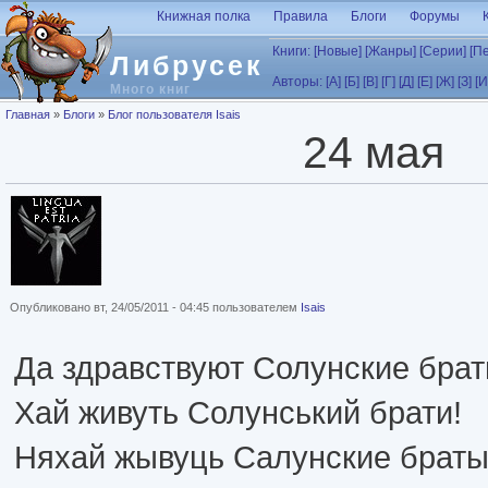
Перейти к основному содержанию
Книжная полка
Правила
Блоги
Форумы
Книги:
[Новые]
[Жанры]
[Серии]
[П
Либрусек
Авторы:
[А]
[Б]
[В]
[Г]
[Д]
[Е]
[Ж]
[З]
[И
Много книг
Вы здесь
Главная
»
Блоги
»
Блог пользователя Isais
24 мая
Опубликовано вт, 24/05/2011 - 04:45 пользователем
Isais
Да здравствуют Солунские брат
Хай живуть Солунський брати!
Няхай жывуць Салунские браты