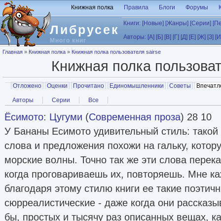
Перейти к основному содержанию
Книжная полка
Правила
Блоги
Форумы
Книги:
[Новые]
[Жанры]
[Серии]
[П
Либрусек
Авторы:
[А]
[Б]
[В]
[Г]
[Д]
[Е]
[Ж]
[З]
[И
Много книг
Вы здесь
Главная
»
Книжная полка
»
Книжная полка пользователя sairse
Книжная полка пользова
Главные вкладки
Отложено
Оценки
Прочитано
Единомышленники
Советы
Впечатл
Вторичные вкладки
Авторы
Серии
Все
Ёсимото
:
Цугуми
(
Современная проза
) 28 10
У Бананы Есимото удивительный стиль: такой 
слова и предложения похожи на гальку, кото
морские волны. Точно так же эти слова перек
когда проговариваешь их, повторяешь. Мне ка
благодаря этому стилю книги ее такие поэтичн
сюрреалистические - даже когда они рассказы
бы, простых и тысячу раз описанных вещах, ка