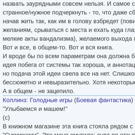
назвать заурядными совсем нельзя. И самое 
странное/нужное подчеркнуть - то, что даже с
начав жить так, как им в голову взбредет (по
желаниям, срываться с места и ехать куда гла
мелкие акты вандализма), желаемого выхода г
Вот и все, в общем-то. Вот и вся книга.
И вроде бы по всем параметрам она должна б
идея побега от системы так хороша, и аннотац
но подача этой идеи свела все на нет. Слишк
бессюжетно и невыразительно. Хотя некоторы
А в общем - не зацепило.
Коллинз
:
Голодные игры
(
Боевая фантастика
)
"Улыбаемся и машем!"
(с)
В книжном магазине эта книга стояла рядом 
"Сумерками". Это меня смутило: судя по отзы