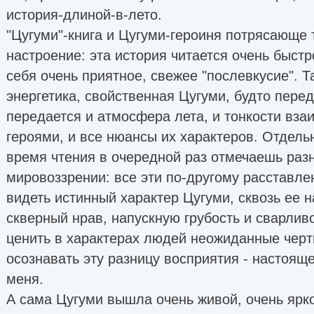
история-длиной-в-лето.
"Цугуми"-книга и Цугуми-героиня потрясающе 
настроение: эта история читается очень быстр
себя очень приятное, свежее "послевкусие". Т
энергетика, свойственная Цугуми, будто перед
передается и атмосфера лета, и тонкости вз
героями, и все нюансы их характеров. Отдельн
время чтения в очередной раз отмечаешь раз
мировоззрении: все эти по-другому расставле
видеть истинный характер Цугуми, сквозь ее 
скверный нрав, напускную грубость и сварливо
ценить в характерах людей неожиданные чер
осознавать эту разницу восприятия - настоя
меня.
А сама Цугуми вышла очень живой, очень ярк