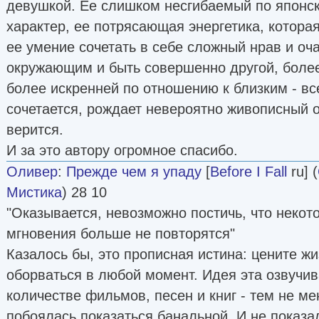
девушкой. Ее слишком несгибаемый по японс
характер, ее потрясающая энергетика, котора
ее умение сочетать в себе сложный нрав и оч
окружающим и быть совершенно другой, боле
более искренней по отношению к близким - вс
сочетается, рождает невероятно живописный о
верится.
И за это автору огромное спасибо.
Оливер
:
Прежде чем я упаду
[
Before I Fall
ru] (
Мистика
) 28 10
"Оказывается, невозможно постичь, что некот
мгновения больше не повторятся"
Казалось бы, это прописная истина: цените жи
оборваться в любой момент. Идея эта озвучи
количестве фильмов, песен и книг - тем не м
побоялась показаться банальной. И не показал