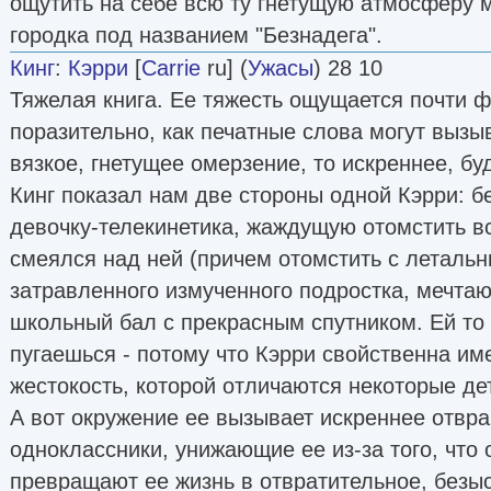
ощутить на себе всю ту гнетущую атмосферу 
городка под названием "Безнадега".
Кинг
:
Кэрри
[
Carrie
ru] (
Ужасы
) 28 10
Тяжелая книга. Ее тяжесть ощущается почти ф
поразительно, как печатные слова могут вызыв
вязкое, гнетущее омерзение, то искреннее, б
Кинг показал нам две стороны одной Кэрри: 
девочку-телекинетика, жаждущую отомстить вс
смеялся над ней (причем отомстить с летальн
затравленного измученного подростка, мечтаю
школьный бал с прекрасным спутником. Ей то 
пугаешься - потому что Кэрри свойственна им
жестокость, которой отличаются некоторые де
А вот окружение ее вызывает искреннее отвр
одноклассники, унижающие ее из-за того, что 
превращают ее жизнь в отвратительное, безы