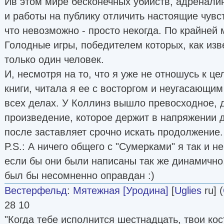
Ив этом мире бесконечных убийств, адренали
и работы на публику отличить настоящие чувс
что невозможно - просто некогда. По крайней 
Голодные игры, победителем которых, как изв
только один человек.
И, несмотря на то, что я уже не отношусь к ц
книги, читала я ее с восторгом и неугасающим
всех делах. У Коллинз вышло превосходное,
произведение, которое держит в напряжении д
после заставляет срочно искать продолжение.
P.S.: А ничего общего с "Сумерками" я так и н
если бы они были написаны так же динамично,
был бы несомненно оправдан :)
Вестерфельд
:
Мятежная [Уродина]
[
Uglies
ru] (
28 10
"Когда тебе исполнится шестнадцать, твои ко