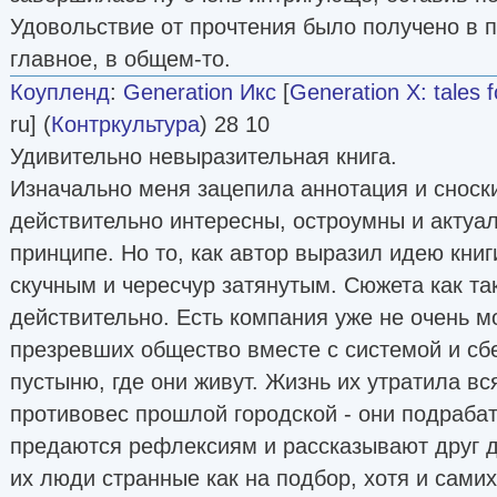
Удовольствие от прочтения было получено в п
главное, в общем-то.
Коупленд
:
Generation Икс
[
Generation X: tales f
ru] (
Контркультура
) 28 10
Удивительно невыразительная книга.
Изначально меня зацепила аннотация и сноски
действительно интересны, остроумны и актуал
принципе. Но то, как автор выразил идею книг
скучным и чересчур затянутым. Сюжета как так
действительно. Есть компания уже не очень 
презревших общество вместе с системой и сб
пустыню, где они живут. Жизнь их утратила в
противовес прошлой городской - они подрабат
предаются рефлексиям и рассказывают друг д
их люди странные как на подбор, хотя и самих