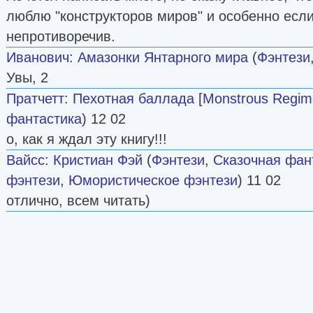
люблю "конструкторов миров" и особенно есл
непротиворечив.
Иванович
:
Амазонки Янтарного мира
(
Фэнтези
Увы, 2
Пратчетт
:
Пехотная баллада
[
Monstrous Regim
фантастика
) 12 02
о, как я ждал эту книгу!!!
Вайсс
:
Кристиан Фэй
(
Фэнтези
,
Сказочная фан
фэнтези
,
Юмористическое фэнтези
) 11 02
отлично, всем читать)