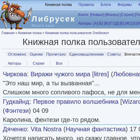
Перейти к основному содержанию
Книжная полка
Правила
Блоги
Форумы
Книги:
[Новые]
[Жанры]
[Серии]
[П
Либрусек
Авторы:
[А]
[Б]
[В]
[Г]
[Д]
[Е]
[Ж]
[З]
[И
Много книг
Вы здесь
Главная
»
Книжная полка
»
Книжная полка пользователя Злобнокот
Книжная полка пользовате
Главные вкладки
Отложено
Оценки
Прочитано
Единомышленники
Советы
Впечатл
Вторичные вкладки
Авторы
Серии
Все
Чиркова
:
Виражи чужого мира [litres]
(
Любовна
"Это наш мир, а ты вызванная"...
Слишком много сопливого пафоса, не для мен
Гудкайнд
:
Первое правило волшебника
[
Wizard
(
Фэнтези
) 04 09
Каролина, фентези где-то рядом.
Дяченко
:
Vita Nostra
(
Научная фантастика
) 17 
Хочется написать много, но скажу главное, чт