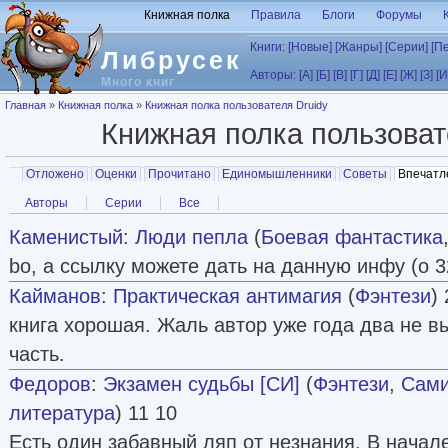
Перейти к основному содержанию
Книжная полка
Правила
Блоги
Форумы
Книги:
[Новые]
[Жанры]
[Серии]
[П
Либрусек
Авторы:
[А]
[Б]
[В]
[Г]
[Д]
[Е]
[Ж]
[З]
[И
Много книг
Вы здесь
Главная
»
Книжная полка
»
Книжная полка пользователя Druidy
Книжная полка пользова
Главные вкладки
Отложено
Оценки
Прочитано
Единомышленники
Советы
Впечатл
Вторичные вкладки
Авторы
Серии
Все
Каменистый
:
Люди пепла
(
Боевая фантастика
bo, а ссылку можете дать на данную инфу (о 3
Кайманов
:
Практическая антимагия
(
Фэнтези
)
книга хорошая. Жаль автор уже года два не 
часть.
Федоров
:
Экзамен судьбы [СИ]
(
Фэнтези
,
Сами
литература
) 11 10
Есть один забавный ляп от незнания. В начал