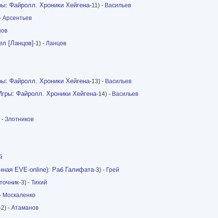
ры
:
Файролл. Хроники Хейгена
-11) -
Васильев
-
Арсентьев
нов
ел [Ланцов]
-1) -
Ланцов
ры
:
Файролл. Хроники Хейгена
-13) -
Васильев
Игры
:
Файролл. Хроники Хейгена
-14) -
Васильев
 -
Злотников
й
ная EVE-online)
:
Раб Галифата
-3) -
Грей
точник
-3) -
Тихий
-
Москаленко
-2) -
Атаманов