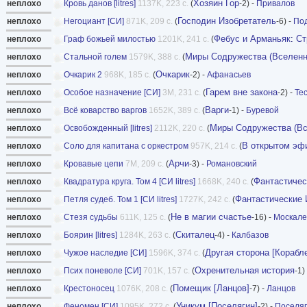
Хозяин Гор
неплохо
Кровь данов [litres]
1137K, 223 с.
(
-2) -
Привалов
Господин Изобретатель
неплохо
Негоциант [СИ]
871K, 209 с.
(
-6) -
По
Фебус и Арманьяк
:
Ст
неплохо
Граф божьей милостью
1201K, 241 с.
(
Миры Содружества (Вселенна
неплохо
Стальной голем
1579K, 388 с.
(
Очкарик
неплохо
Очкарик 2
968K, 185 с.
(
-2) -
Афанасьев
Гарем вне закона
неплохо
Особое назначение [СИ]
3M, 231 с.
(
-2) -
Те
Варги
неплохо
Всё коварство варгов
1652K, 389 с.
(
-1) -
Буревой
Миры Содружества (Вс
неплохо
Освобожденный [litres]
2112K, 220 с.
(
В открытом эф
неплохо
Соло для капитана с оркестром
957K, 214 с.
(
Арчи
неплохо
Кровавые цепи
7M, 209 с.
(
-3) -
Романовский
Фантастичес
неплохо
Квадратура круга. Том 4 [СИ litres]
1668K, 240 с.
(
Фантастические 
неплохо
Петля судеб. Том 1 [СИ litres]
1727K, 242 с.
(
Не в магии счастье
неплохо
Стезя судьбы
611K, 125 с.
(
-16) -
Москале
Скиталец
неплохо
Боярин [litres]
1284K, 263 с.
(
-4) -
Калбазов
Другая сторона [Корабл
неплохо
Чужое наследие [СИ]
1596K, 374 с.
(
Охренительная история
неплохо
Псих поневоле [СИ]
701K, 157 с.
(
-1)
Помещик [Ланцов]
неплохо
Крестоносец
1076K, 208 с.
(
-7) -
Ланцов
Уникум [Поселягин]
неплохо
Феномен [СИ]
1095K, 272 с.
(
-2) -
Поселя