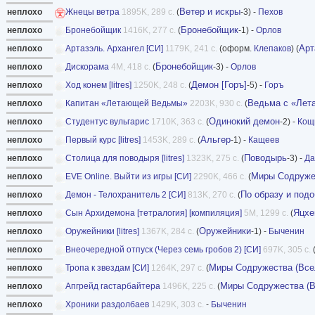
Ветер и искры
неплохо
Жнецы ветра
1895K, 289 с.
(
-3) -
Пехов
Бронебойщик
неплохо
Бронебойщик
1416K, 277 с.
(
-1) -
Орлов
Арт
неплохо
Артазэль. Архангел [СИ]
1179K, 241 с.
(оформ.
Клепаков
) (
Бронебойщик
неплохо
Дискорама
4M, 418 с.
(
-3) -
Орлов
Демон [Горъ]
неплохо
Ход конем [litres]
1250K, 248 с.
(
-5) -
Горъ
Ведьма с «Ле
неплохо
Капитан «Летающей Ведьмы»
2203K, 930 с.
(
Одинокий демон
неплохо
Студентус вульгарис
1710K, 363 с.
(
-2) -
Кощ
Альгер
неплохо
Первый курс [litres]
1453K, 289 с.
(
-1) -
Кащеев
Поводырь
неплохо
Столица для поводыря [litres]
1323K, 275 с.
(
-3) -
Да
Миры Содружес
неплохо
EVE Online. Выйти из игры [СИ]
2290K, 466 с.
(
По образу и под
неплохо
Демон - Телохранитель 2 [СИ]
813K, 270 с.
(
Яцхе
неплохо
Сын Архидемона [тетралогия] [компиляция]
5M, 1299 с.
(
Оружейники
неплохо
Оружейники [litres]
1367K, 284 с.
(
-1) -
Быченин
неплохо
Внеочередной отпуск (Через семь гробов 2) [СИ]
697K, 305 с.
Миры Содружества (Всел
неплохо
Тропа к звездам [СИ]
1264K, 297 с.
(
Миры Содружества (В
неплохо
Апгрейд гастарбайтера
1496K, 225 с.
(
неплохо
Хроники раздолбаев
1429K, 303 с.
-
Быченин