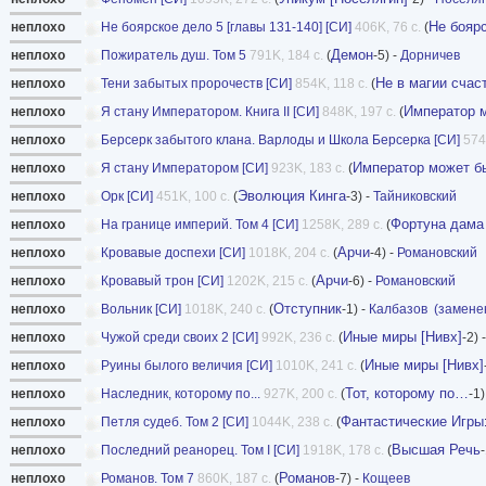
Не бояр
неплохо
Не боярское дело 5 [главы 131-140] [СИ]
406K, 76 с.
(
Демон
неплохо
Пожиратель душ. Том 5
791K, 184 с.
(
-5) -
Дорничев
Не в магии счас
неплохо
Тени забытых пророчеств [СИ]
854K, 118 с.
(
Император м
неплохо
Я стану Императором. Книга II [СИ]
848K, 197 с.
(
неплохо
Берсерк забытого клана. Варлоды и Школа Берсерка [СИ]
574
Император может б
неплохо
Я стану Императором [СИ]
923K, 183 с.
(
Эволюция Кинга
неплохо
Орк [СИ]
451K, 100 с.
(
-3) -
Тайниковский
Фортуна дама
неплохо
На границе империй. Том 4 [СИ]
1258K, 289 с.
(
Арчи
неплохо
Кровавые доспехи [СИ]
1018K, 204 с.
(
-4) -
Романовский
Арчи
неплохо
Кровавый трон [СИ]
1202K, 215 с.
(
-6) -
Романовский
Отступник
неплохо
Вольник [СИ]
1018K, 240 с.
(
-1) -
Калбазов
(замене
Иные миры [Нивх]
неплохо
Чужой среди своих 2 [СИ]
992K, 236 с.
(
-2) 
Иные миры [Нивх]
неплохо
Руины былого величия [СИ]
1010K, 241 с.
(
Тот, которому по…
неплохо
Наследник, которому по...
927K, 200 с.
(
-1)
Фантастические Игры
неплохо
Петля судеб. Том 2 [СИ]
1044K, 238 с.
(
Высшая Речь
неплохо
Последний реанорец. Том I [СИ]
1918K, 178 с.
(
-
Романов
неплохо
Романов. Том 7
860K, 187 с.
(
-7) -
Кощеев